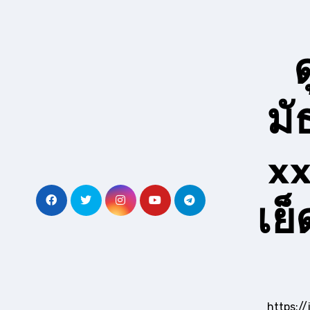
Skip
to
content
มั
xx
เย
https://j