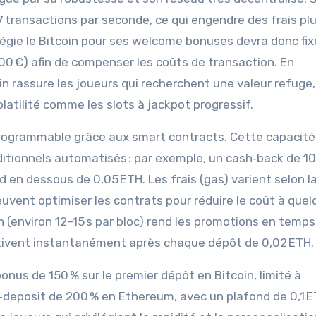
7 transactions par seconde, ce qui engendre des frais pl
vilégie le Bitcoin pour ses welcome bonuses devra donc fix
300 €) afin de compenser les coûts de transaction. En
oin rassure les joueurs qui recherchent une valeur refuge,
olatilité comme les slots à jackpot progressif.
programmable grâce aux smart contracts. Cette capacité
tionnels automatisés : par exemple, un cash‑back de 10
 en dessous de 0,05 ETH. Les frais (gas) varient selon l
uvent optimiser les contrats pour réduire le coût à que
n (environ 12–15 s par bloc) rend les promotions en temps
activent instantanément après chaque dépôt de 0,02 ETH.
nus de 150 % sur le premier dépôt en Bitcoin, limité à
‑deposit de 200 % en Ethereum, avec un plafond de 0,1 E