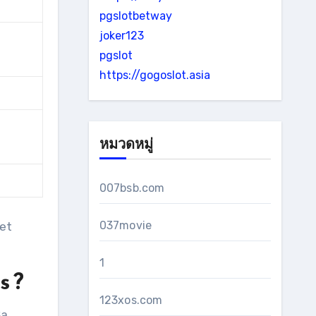
pgslotbetway
joker123
pgslot
https://gogoslot.asia
หมวดหมู่
007bsb.com
037movie
 et
1
s ?
123xos.com
Sa