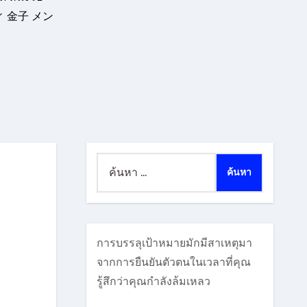
シティ 金子 メン
ค้นหา
สำหรับ:
การบรรลุเป้าหมายมักมีสาเหตุมา
จากการยืนยันตัวตนในเวลาที่คุณ
รู้สึกว่าคุณกำลังล้มเหลว