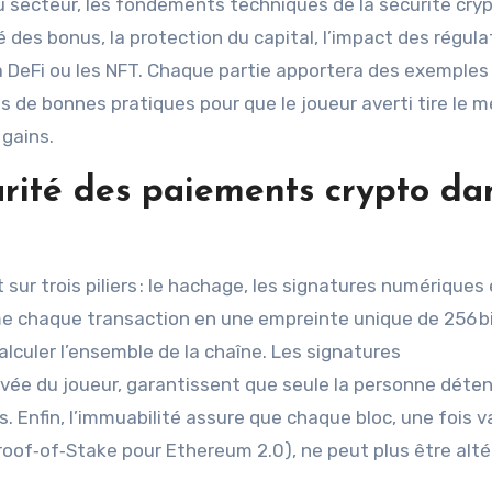
 secteur, les fondements techniques de la sécurité cryp
é des bonus, la protection du capital, l’impact des régula
 DeFi ou les NFT. Chaque partie apportera des exemples
 de bonnes pratiques pour que le joueur averti tire le me
gains.
urité des paiements crypto da
ur trois piliers : le hachage, les signatures numériques 
me chaque transaction en une empreinte unique de 256 bi
lculer l’ensemble de la chaîne. Les signatures
rivée du joueur, garantissent que seule la personne déten
s. Enfin, l’immuabilité assure que chaque bloc, une fois v
roof‑of‑Stake pour Ethereum 2.0), ne peut plus être alté