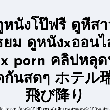
ดูหนังโป๊ฟรี ดูหีสา
ธยม ดูหนังxออนไ
x porn คลิปหลุด
็ดกันสดๆ ホテ
飛び降り
lolita.org เว็บหนังโป๊ HD xxx ดูไม่มีสะดุด อัพเดทหนังโป๊ ใหม่ล่าส