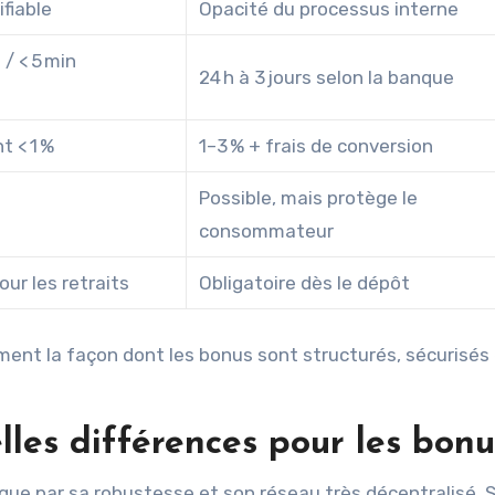
ifiable
Opacité du processus interne
 / < 5 min
24 h à 3 jours selon la banque
t < 1 %
1–3 % + frais de conversion
Possible, mais protège le
consommateur
ur les retraits
Obligatoire dès le dépôt
ment la façon dont les bonus sont structurés, sécurisés
lles différences pour les bonu
ngue par sa robustesse et son réseau très décentralisé. 