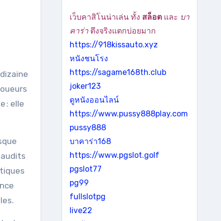
เว็บคาสิโนน่าเล่น ทั้ง
สล็อต
และ
บา
คาร่า
ตึงจริงแตกบ่อยมาก
https://918kissauto.xyz
หนังชนโรง
https://sagame168th.club
joker123
joueurs
ดูหนังออนไลน์
 : elle
https://www.pussy888play.com
pussy888
isque
บาคาร่า168
https://www.pgslot.golf
 audits
pgslot77
atiques
pg99
ence
fullslotpg
les.
live22