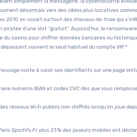
ciblant simplement la messagerie, la cybersécurité évolue
tournent désormais vers des cibles plus lucratives comme
s‑2010 on voyait surtout des chevaux‑de‑troie qui s’infi
n piratée d’une slot “gratuit”. Aujourd’hui, le ransomware
me du casino pour chiffrer données bancaires ou historiqu
 dépassant souvent le seuil habituel du compte VIP.*
message incite à saisir ses identifiants sur une page imi
xtraire numéros IBAN et codes CVC dès que vous rempliss
des réseaux Wi‑Fi publics non chiffrés lorsqu’on joue dep
aris Sportifs.Fr
, plus 23 % des joueurs mobiles ont déclar