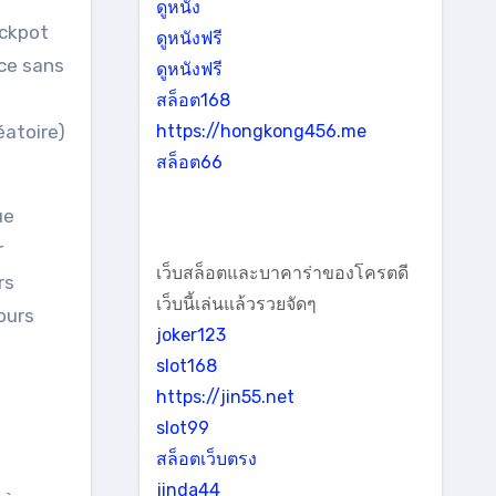
ดูหนัง
ackpot
ดูหนังฟรี
nce sans
ดูหนังฟรี
สล็อต168
éatoire)
https://hongkong456.me
สล็อต66
ue
r
เว็บสล็อตและบาคาร่าของโครตดี
rs
เว็บนี้เล่นแล้วรวยจัดๆ
ours
joker123
slot168
https://jin55.net
slot99
สล็อตเว็บตรง
jinda44