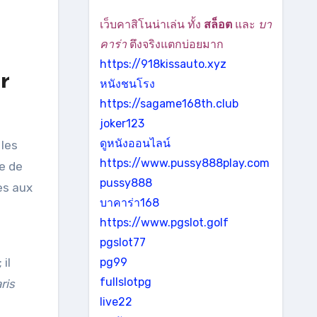
เว็บคาสิโนน่าเล่น ทั้ง
สล็อต
และ
บา
คาร่า
ตึงจริงแตกบ่อยมาก
https://918kissauto.xyz
r
หนังชนโรง
https://sagame168th.club
joker123
ดูหนังออนไลน์
https://www.pussy888play.com
e de
pussy888
es aux
บาคาร่า168
https://www.pgslot.golf
pgslot77
 il
pg99
fullslotpg
ris
live22