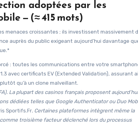
ection adoptées par les
ile — (≈ 415 mots)
ces menaces croissantes ; ils investissent massivement 
iance auprès du public exigeant aujourd’hui davantage qu
que.*
forcé : toutes les communications entre votre smartphone
.3 avec certificats EV (Extended Validation), assurant a
plutôt qu’à un clone malveillant.
MFA). La plupart des casinos français proposent aujourd’hu
ions dédiées telles que Google Authenticator ou Duo Mobi
is Sportifs.Fr
. Certaines plateformes intègrent même la
D) comme troisième facteur déclenché lors du processus