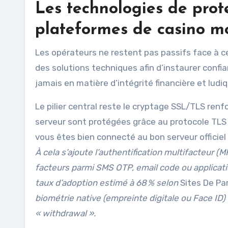
Les technologies de prot
plateformes de casino mob
Les opérateurs ne restent pas passifs face à 
des solutions techniques afin d’instaurer conf
jamais en matière d’intégrité financière et ludi
Le pilier central reste le cryptage SSL/TLS ren
serveur sont protégées grâce au protocole TLS 1
vous êtes bien connecté au bon serveur officiel 
À cela s’ajoute l’authentification multifacteur (
facteurs parmi SMS OTP, email code ou applicat
taux d’adoption estimé à 68 % selon
Sites De Par
biométrie native (empreinte digitale ou Face I
« withdrawal ».