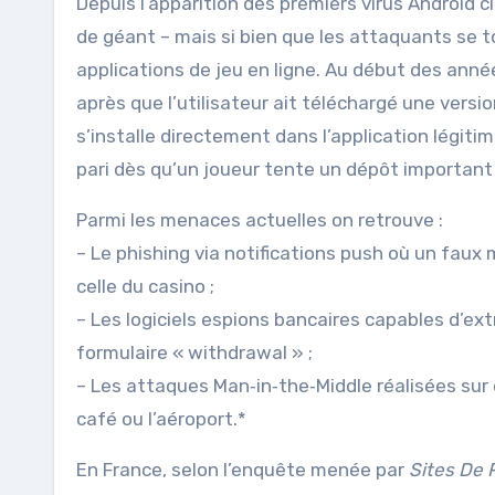
Depuis l’apparition des premiers virus Android 
de géant – mais si bien que les attaquants se 
applications de jeu en ligne. Au début des année
après que l’utilisateur ait téléchargé une versio
s’installe directement dans l’application légiti
pari dès qu’un joueur tente un dépôt important
Parmi les menaces actuelles on retrouve :
– Le phishing via notifications push où un faux 
celle du casino ;
– Les logiciels espions bancaires capables d’e
formulaire « withdrawal » ;
– Les attaques Man‑in‑the‑Middle réalisées sur 
café ou l’aéroport.*
En France, selon l’enquête menée par
Sites De P