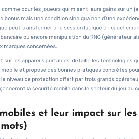
comme pour les joueurs qui misent leurs gains sur un j
mple bonus mais une condition sine qua non d’une expérie
chnique peut transformer une session ludique en cauchemar
flux bancaire ou encore manipulation du RNG (générateur al
aux marques concernées.
 sur les appareils portables, détaille les technologies q
o mobile et propose des bonnes pratiques concrètes pou
le niveau de protection offert par trois grands opérateu
çonneront la sécurité mobile dans le secteur du jeu au c
mobiles et leur impact sur les
0 mots)