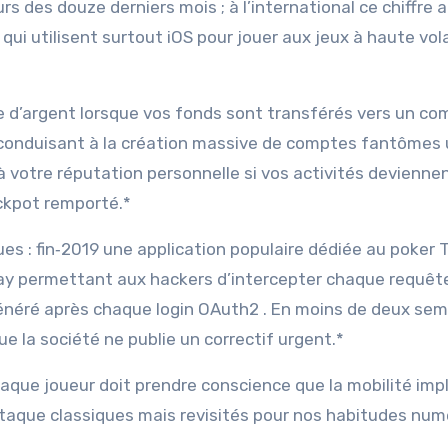
 des douze derniers mois ; à l’international ce chiffre a
i utilisent surtout iOS pour jouer aux jeux à haute vola
e d’argent lorsque vos fonds sont transférés vers un c
ts conduisant à la création massive de comptes fantômes u
e à votre réputation personnelle si vos activités devienne
ackpot remporté.*
ues : fin‑2019 une application populaire dédiée au poker 
day permettant aux hackers d’intercepter chaque requê
généré après chaque login OAuth2 . En moins de deux se
e la société ne publie un correctif urgent.*
que joueur doit prendre conscience que la mobilité imp
taque classiques mais revisités pour nos habitudes num