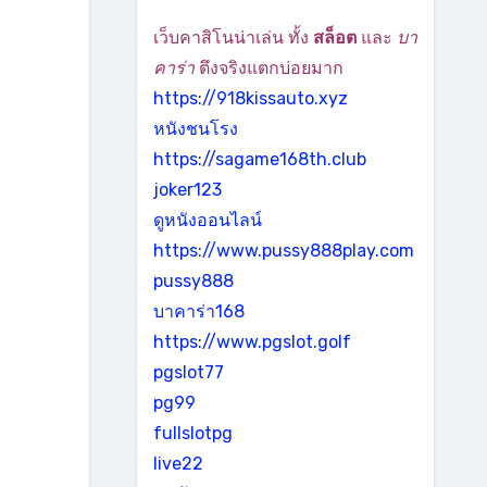
เว็บคาสิโนน่าเล่น ทั้ง
สล็อต
และ
บา
คาร่า
ตึงจริงแตกบ่อยมาก
https://918kissauto.xyz
หนังชนโรง
https://sagame168th.club
joker123
ดูหนังออนไลน์
https://www.pussy888play.com
pussy888
บาคาร่า168
https://www.pgslot.golf
pgslot77
pg99
fullslotpg
live22