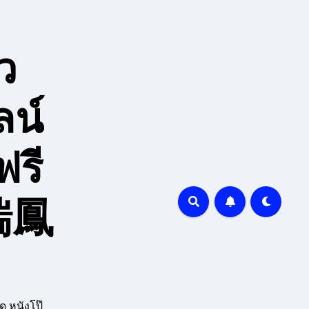
ว
ลน์
ฟรี
ル瑞鳳
ุด หนังโป๊