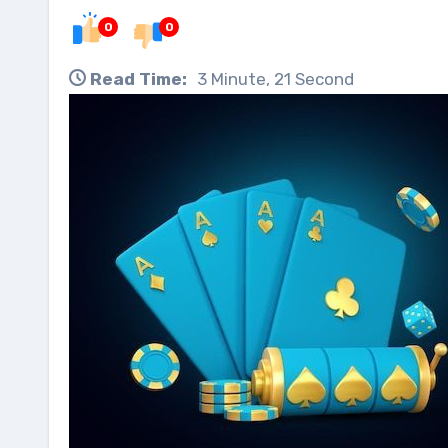
0
0
Read Time:
3 Minute, 21 Second