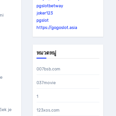
pgslotbetway
joker123
mi
pgslot
https://gogoslot.asia
หมวดหมู่
007bsb.com
ve
037movie
1
ček je
123xos.com