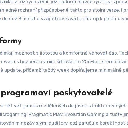
azníků z různých zemí, jež hodnotí hlavně rychlost zprac
hledné rozhraní přizpůsobené takto pro stolní verze, i p
 do než 3 minut a vzápětí získáváte přístup k plnému sp
tformy
lé mají možnost s jistotou a komfortně věnovat čas. Tec
rdwaru s bezpečnostním šifrováním 256-bit, které chrán
ně update, přičemž každý week doplňujeme minimálně p
 programoví poskytovatelé
síce pět set games rozdělených do jasně strukturovaných
Microgaming, Pragmatic Play, Evolution Gaming a tucty ji
itováním nezávislými auditory, což zaručuje korektnost 