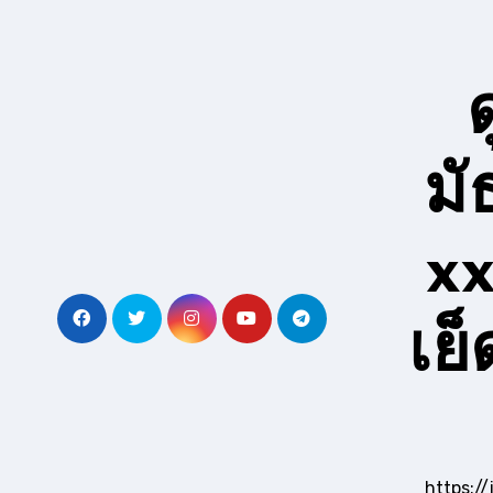
Skip
to
content
มั
xx
เย
https://j