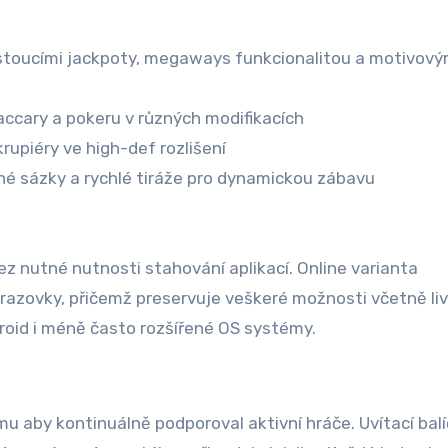
ostoucími jackpoty, megaways funkcionalitou a motivový
baccary a pokeru v různých modifikacích
rupiéry ve high-def rozlišení
né sázky a rychlé tiráže pro dynamickou zábavu
ez nutné nutnosti stahování aplikací. Online varianta
razovky, přičemž preservuje veškeré možnosti včetně li
roid i méně často rozšířené OS systémy.
 aby kontinuálně podporoval aktivní hráče. Uvítací balí