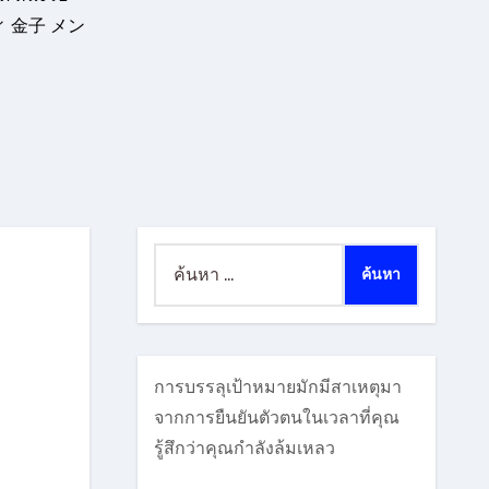
シティ 金子 メン
ค้นหา
สำหรับ:
การบรรลุเป้าหมายมักมีสาเหตุมา
จากการยืนยันตัวตนในเวลาที่คุณ
รู้สึกว่าคุณกำลังล้มเหลว