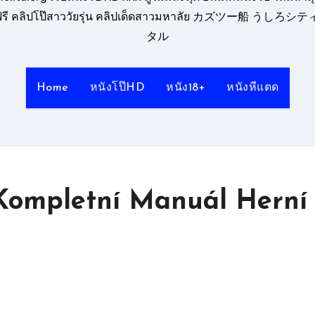
ูฟรี คลิปโป๊สาววัยรุ่น คลิปเด็ดสาวมหาลัย カズツー船 うしろ
タル
Home
หนังโป๊HD
หนัง18+
หนังหีแตด
 Kompletní Manuál Herní