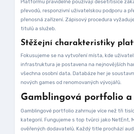
Platformu pravidelně používají desetitisíce zák
převodů, responzivní uživatelskou podporu a pře
přenosná zařízení. Zápisový procedura vyžaduje
titulů a služeb.
Stěžejní charakteristiky pla
Fokusujeme se na vytvoření místa, kde uživate
infrastruktura je postavena na nejnovějších ha
všechna osobní data. Databáze her je soustav
nových games od renomovaných vývojářů.
Gamblingová portfolio a
Gamblingové portfolio zahrnuje více než tři ti
kategorií. Fungujeme s top tvůrci jako NetEnt, 
ověřených dodavatelů. Každý title prochází aud