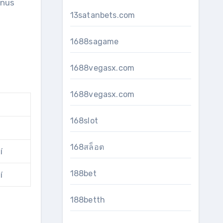
onus
13satanbets.com
1688sagame
1688vegasx.com
1688vegasx.com
168slot
168สล็อต
í
188bet
í
188betth