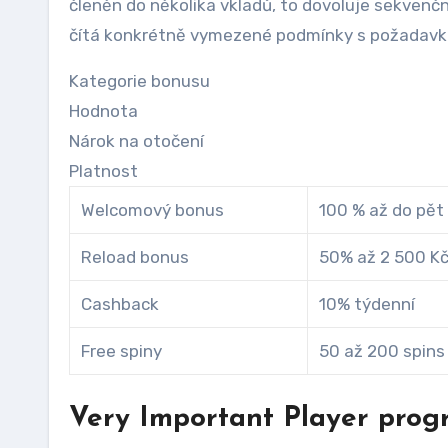
členěn do několika vkladů, to dovoluje sekvenčn
čítá konkrétně vymezené podmínky s požadavků 
Kategorie bonusu
Hodnota
Nárok na otočení
Platnost
Welcomový bonus
100 % až do pět 
Reload bonus
50% až 2 500 K
Cashback
10% týdenní
Free spiny
50 až 200 spins
Very Important Player pro