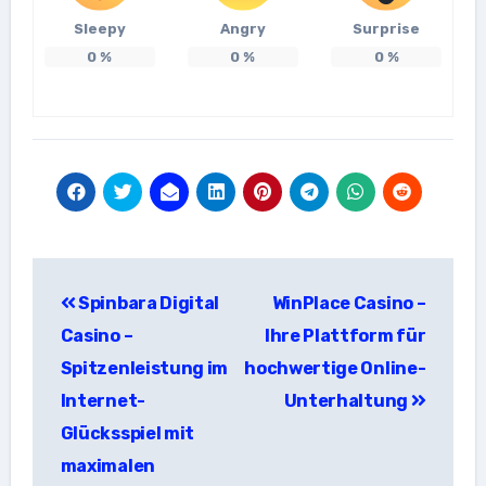
Sleepy
Angry
Surprise
0
%
0
%
0
%
แนะแนว
Spinbara Digital
WinPlace Casino –
เรื่อง
Casino –
Ihre Plattform für
Spitzenleistung im
hochwertige Online-
Internet-
Unterhaltung
Glücksspiel mit
maximalen