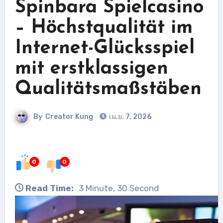
Spinbara Spielcasino
– Höchstqualität im
Internet-Glücksspiel
mit erstklassigen
Qualitätsmaßstäben
By
Creator Kung
เม.ย. 7, 2026
0
0
Read Time:
3 Minute, 30 Second