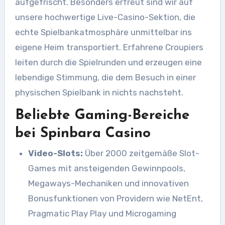
aufgefrischt. Besonders erfreut sind wir auf
unsere hochwertige Live-Casino-Sektion, die
echte Spielbankatmosphäre unmittelbar ins
eigene Heim transportiert. Erfahrene Croupiers
leiten durch die Spielrunden und erzeugen eine
lebendige Stimmung, die dem Besuch in einer
physischen Spielbank in nichts nachsteht.
Beliebte Gaming-Bereiche
bei Spinbara Casino
Video-Slots:
Über 2000 zeitgemäße Slot-
Games mit ansteigenden Gewinnpools,
Megaways-Mechaniken und innovativen
Bonusfunktionen von Providern wie NetEnt,
Pragmatic Play Play und Microgaming