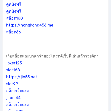
ดูหนังฟรี
ดูหนังฟรี
สล็อต168
https://hongkong456.me
สล็อต66
เว็บสล็อตและบาคาร่าของโครตดีเว็บนี้เล่นแล้วรวยจัดๆ
joker123
slot168
https://jin55.net
slot99
สล็อตเว็บตรง
jinda44
สล็อตเว็บตรง