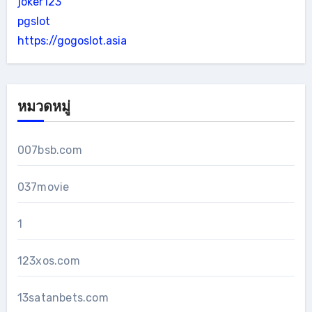
joker123
pgslot
https://gogoslot.asia
หมวดหมู่
007bsb.com
037movie
1
123xos.com
13satanbets.com