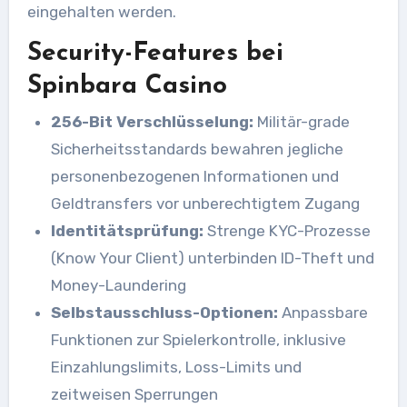
eingehalten werden.
Security-Features bei
Spinbara Casino
256-Bit Verschlüsselung:
Militär-grade
Sicherheitsstandards bewahren jegliche
personenbezogenen Informationen und
Geldtransfers vor unberechtigtem Zugang
Identitätsprüfung:
Strenge KYC-Prozesse
(Know Your Client) unterbinden ID-Theft und
Money-Laundering
Selbstausschluss-Optionen:
Anpassbare
Funktionen zur Spielerkontrolle, inklusive
Einzahlungslimits, Loss-Limits und
zeitweisen Sperrungen