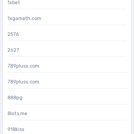
1xbet
1xgameth.com
2576
2627
789pluss.com
789pluss.com
888pg
8lots.me
918kiss