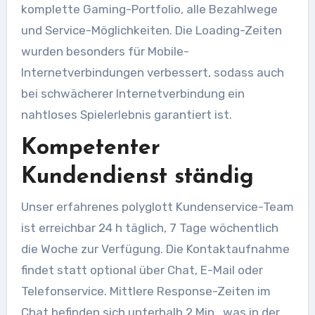
komplette Gaming-Portfolio, alle Bezahlwege
und Service-Möglichkeiten. Die Loading-Zeiten
wurden besonders für Mobile-
Internetverbindungen verbessert, sodass auch
bei schwächerer Internetverbindung ein
nahtloses Spielerlebnis garantiert ist.
Kompetenter
Kundendienst ständig
Unser erfahrenes polyglott Kundenservice-Team
ist erreichbar 24 h täglich, 7 Tage wöchentlich
die Woche zur Verfügung. Die Kontaktaufnahme
findet statt optional über Chat, E-Mail oder
Telefonservice. Mittlere Response-Zeiten im
Chat befinden sich unterhalb 2 Min., was in der