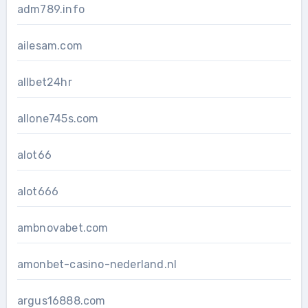
adm789.info
ailesam.com
allbet24hr
allone745s.com
alot66
alot666
ambnovabet.com
amonbet-casino-nederland.nl
argus16888.com