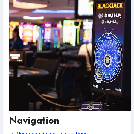
Navigation
Unser spezielles einzigartiges