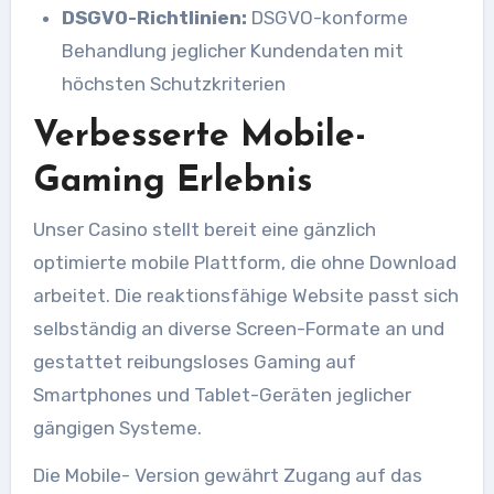
DSGVO-Richtlinien:
DSGVO-konforme
Behandlung jeglicher Kundendaten mit
höchsten Schutzkriterien
Verbesserte Mobile-
Gaming Erlebnis
Unser Casino stellt bereit eine gänzlich
optimierte mobile Plattform, die ohne Download
arbeitet. Die reaktionsfähige Website passt sich
selbständig an diverse Screen-Formate an und
gestattet reibungsloses Gaming auf
Smartphones und Tablet-Geräten jeglicher
gängigen Systeme.
Die Mobile- Version gewährt Zugang auf das