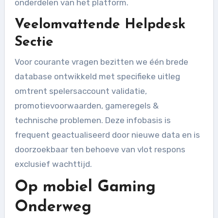
onderdelen van het platform.
Veelomvattende Helpdesk
Sectie
Voor courante vragen bezitten we één brede
database ontwikkeld met specifieke uitleg
omtrent spelersaccount validatie,
promotievoorwaarden, gameregels &
technische problemen. Deze infobasis is
frequent geactualiseerd door nieuwe data en is
doorzoekbaar ten behoeve van vlot respons
exclusief wachttijd.
Op mobiel Gaming
Onderweg