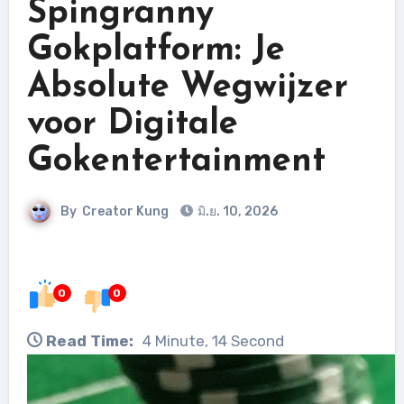
Spingranny
Gokplatform: Je
Absolute Wegwijzer
voor Digitale
Gokentertainment
By
Creator Kung
มิ.ย. 10, 2026
0
0
Read Time:
4 Minute, 14 Second