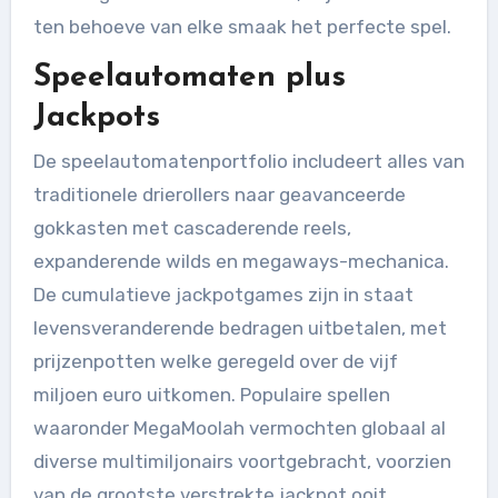
ten behoeve van elke smaak het perfecte spel.
Speelautomaten plus
Jackpots
De speelautomatenportfolio includeert alles van
traditionele drierollers naar geavanceerde
gokkasten met cascaderende reels,
expanderende wilds en megaways-mechanica.
De cumulatieve jackpotgames zijn in staat
levensveranderende bedragen uitbetalen, met
prijzenpotten welke geregeld over de vijf
miljoen euro uitkomen. Populaire spellen
waaronder MegaMoolah vermochten globaal al
diverse multimiljonairs voortgebracht, voorzien
van de grootste verstrekte jackpot ooit