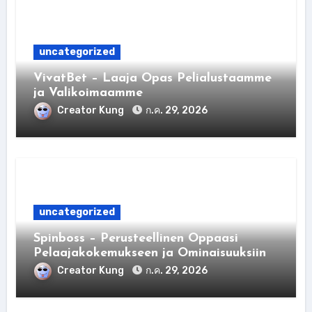
uncategorized
VivatBet – Laaja Opas Pelialustaamme
ja Valikoimaamme
Creator Kung
ก.ค. 29, 2026
uncategorized
Spinboss – Perusteellinen Oppaasi
Pelaajakokemukseen ja Ominaisuuksiin
Creator Kung
ก.ค. 29, 2026