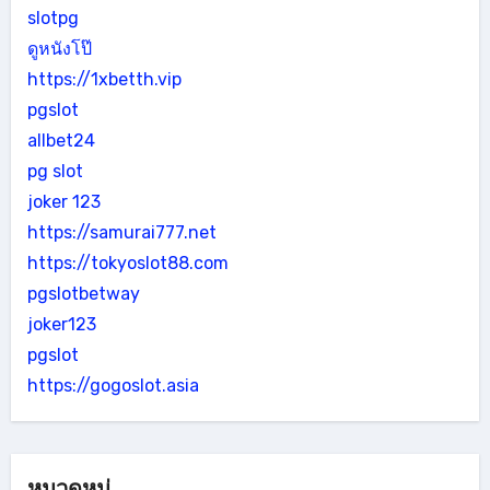
slotpg
ดูหนังโป๊
https://1xbetth.vip
pgslot
allbet24
pg slot
joker 123
https://samurai777.net
https://tokyoslot88.com
pgslotbetway
joker123
pgslot
https://gogoslot.asia