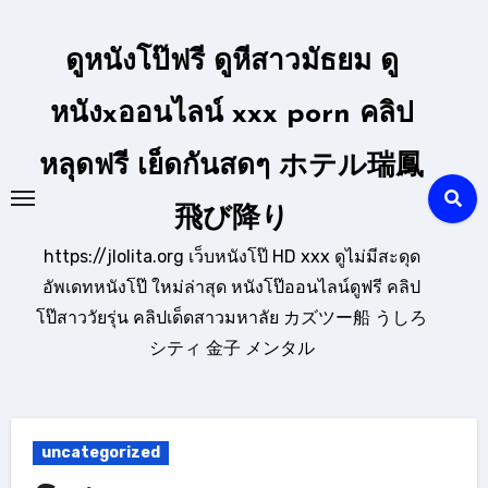
Skip
to
ดูหนังโป๊ฟรี ดูหีสาวมัธยม ดู
content
หนังxออนไลน์ xxx porn คลิป
หลุดฟรี เย็ดกันสดๆ ホテル瑞鳳
飛び降り
https://jlolita.org เว็บหนังโป๊ HD xxx ดูไม่มีสะดุด
อัพเดทหนังโป๊ ใหม่ล่าสุด หนังโป๊ออนไลน์ดูฟรี คลิป
โป๊สาววัยรุ่น คลิปเด็ดสาวมหาลัย カズツー船 うしろ
シティ 金子 メンタル
uncategorized