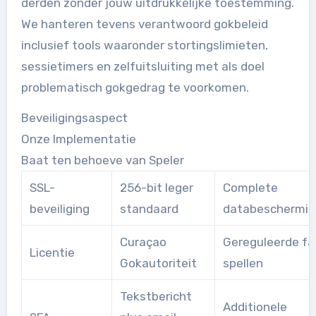
derden zonder jouw uitdrukkelijke toestemming.
We hanteren tevens verantwoord gokbeleid
inclusief tools waaronder stortingslimieten,
sessietimers en zelfuitsluiting met als doel
problematisch gokgedrag te voorkomen.
Beveiligingsaspect
Onze Implementatie
Baat ten behoeve van Speler
SSL-
256-bit leger
Complete
beveiliging
standaard
databeschermin
Curaçao
Gereguleerde fa
Licentie
Gokautoriteit
spellen
Tekstbericht
Additionele