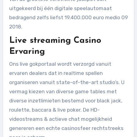
uitgekeerd bij één digitale speelautomaat
bedragend zelfs liefst 19.400.000 euro medio 09
2018.
Live streaming Casino
Ervaring
Ons live gokportaal wordt verzorgd vanuit
ervaren dealers dat in realtime spellen
organiseren vanuit state-of-the-art studio’s. U
vermag kiezen van diverse game tables met
diverse inzetlimieten bestemd voor black jack,
roulette, baccara & live poker. De HD-
videostreams & actieve chat mogelijkheid
genereren een echte casinosfeer rechtstreeks