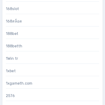
168slot
168สล็อต
188bet
188betth
1Win tr
1xbet
1xgameth.com
2576