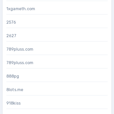
1xgameth.com
2576
2627
789pluss.com
789pluss.com
888pg
8lots.me
918kiss