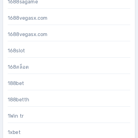
1688sagame
1688vegasx.com
1688vegasx.com
168slot
168สล็อต
188bet
188betth
1Win tr
1xbet