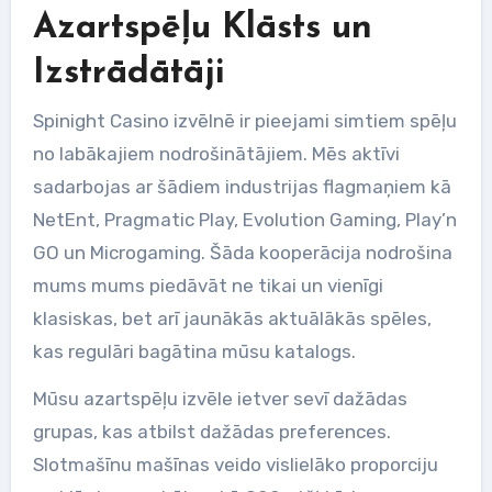
Azartspēļu Klāsts un
Izstrādātāji
Spinight Casino izvēlnē ir pieejami simtiem spēļu
no labākajiem nodrošinātājiem. Mēs aktīvi
sadarbojas ar šādiem industrijas flagmaņiem kā
NetEnt, Pragmatic Play, Evolution Gaming, Play’n
GO un Microgaming. Šāda kooperācija nodrošina
mums mums piedāvāt ne tikai un vienīgi
klasiskas, bet arī jaunākās aktuālākās spēles,
kas regulāri bagātina mūsu katalogs.
Mūsu azartspēļu izvēle ietver sevī dažādas
grupas, kas atbilst dažādas preferences.
Slotmašīnu mašīnas veido vislielāko proporciju