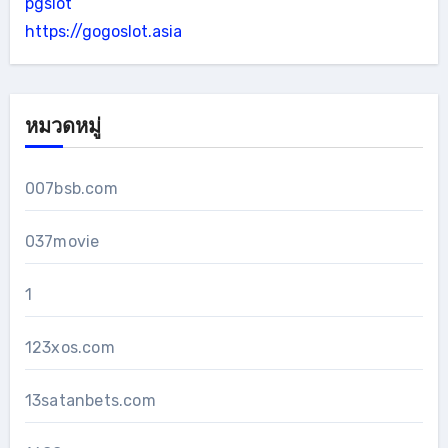
pgslot
https://gogoslot.asia
หมวดหมู่
007bsb.com
037movie
1
123xos.com
13satanbets.com