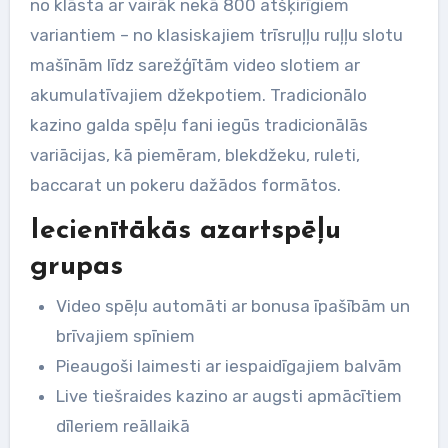
no klāsta ar vairāk nekā 800 atšķirīgiem
variantiem – no klasiskajiem trīsruļļu ruļļu slotu
mašīnām līdz sarežģītām video slotiem ar
akumulatīvajiem džekpotiem. Tradicionālo
kazino galda spēļu fani iegūs tradicionālās
variācijas, kā piemēram, blekdžeku, ruleti,
baccarat un pokeru dažādos formātos.
Iecienītākās azartspēļu
grupas
Video spēļu automāti ar bonusa īpašībām un
brīvajiem spīniem
Pieaugoši laimesti ar iespaidīgajiem balvām
Live tiešraides kazino ar augsti apmācītiem
dīleriem reāllaikā