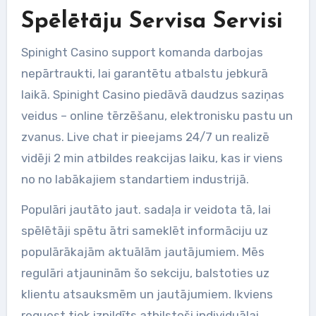
Spēlētāju Servisa Servisi
Spinight Casino support komanda darbojas
nepārtraukti, lai garantētu atbalstu jebkurā
laikā. Spinight Casino piedāvā daudzus saziņas
veidus – online tērzēšanu, elektronisku pastu un
zvanus. Live chat ir pieejams 24/7 un realizē
vidēji 2 min atbildes reakcijas laiku, kas ir viens
no no labākajiem standartiem industrijā.
Populāri jautāto jaut. sadaļa ir veidota tā, lai
spēlētāji spētu ātri sameklēt informāciju uz
populārākajām aktuālām jautājumiem. Mēs
regulāri atjauninām šo sekciju, balstoties uz
klientu atsauksmēm un jautājumiem. Ikviens
request tiek izpildīts atbilstoši individuālai