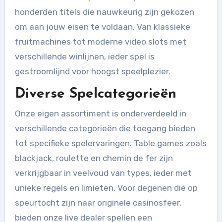
honderden titels die nauwkeurig zijn gekozen
om aan jouw eisen te voldaan. Van klassieke
fruitmachines tot moderne video slots met
verschillende winlijnen, ieder spel is
gestroomlijnd voor hoogst speelplezier.
Diverse Spelcategorieën
Onze eigen assortiment is onderverdeeld in
verschillende categorieën die toegang bieden
tot specifieke spelervaringen. Table games zoals
blackjack, roulette en chemin de fer zijn
verkrijgbaar in veelvoud van types, ieder met
unieke regels en limieten. Voor degenen die op
speurtocht zijn naar originele casinosfeer,
bieden onze live dealer spellen een