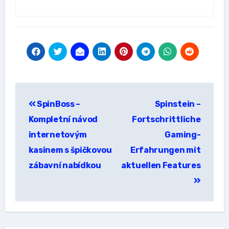
แนะแนว
SpinBoss –
Spinstein –
เรื่อง
Kompletní návod
Fortschrittliche
internetovým
Gaming-
kasinem s špičkovou
Erfahrungen mit
zábavní nabídkou
aktuellen Features