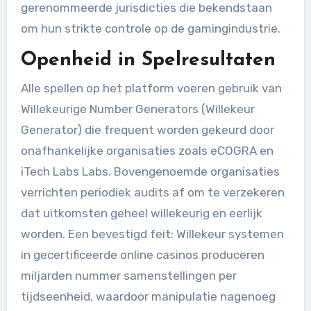
gerenommeerde jurisdicties die bekendstaan
om hun strikte controle op de gamingindustrie.
Openheid in Spelresultaten
Alle spellen op het platform voeren gebruik van
Willekeurige Number Generators (Willekeur
Generator) die frequent worden gekeurd door
onafhankelijke organisaties zoals eCOGRA en
iTech Labs Labs. Bovengenoemde organisaties
verrichten periodiek audits af om te verzekeren
dat uitkomsten geheel willekeurig en eerlijk
worden. Een bevestigd feit: Willekeur systemen
in gecertificeerde online casinos produceren
miljarden nummer samenstellingen per
tijdseenheid, waardoor manipulatie nagenoeg