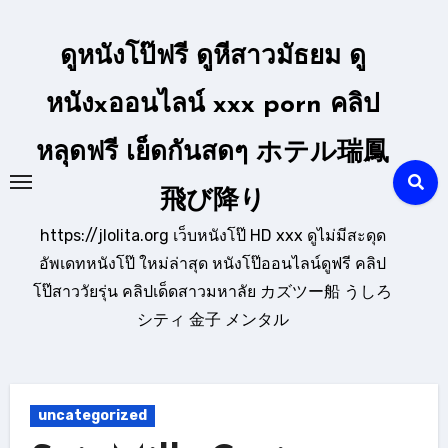
Skip
to
ดูหนังโป๊ฟรี ดูหีสาวมัธยม ดู
content
หนังxออนไลน์ xxx porn คลิป
หลุดฟรี เย็ดกันสดๆ ホテル瑞鳳
飛び降り
https://jlolita.org เว็บหนังโป๊ HD xxx ดูไม่มีสะดุด
อัพเดทหนังโป๊ ใหม่ล่าสุด หนังโป๊ออนไลน์ดูฟรี คลิป
โป๊สาววัยรุ่น คลิปเด็ดสาวมหาลัย カズツー船 うしろ
シティ 金子 メンタル
uncategorized