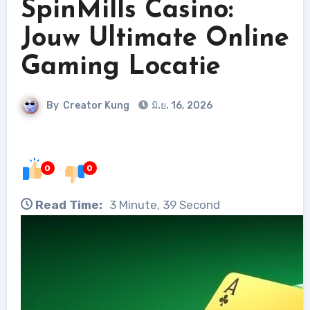
SpinMills Casino:
Jouw Ultimate Online
Gaming Locatie
By
Creator Kung
มิ.ย. 16, 2026
0
0
Read Time:
3 Minute, 39 Second