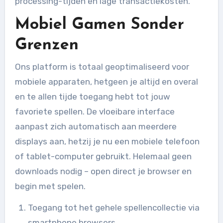
processing-tijden en lage transactiekosten.
Mobiel Gamen Sonder
Grenzen
Ons platform is totaal geoptimaliseerd voor
mobiele apparaten, hetgeen je altijd en overal
en te allen tijde toegang hebt tot jouw
favoriete spellen. De vloeibare interface
aanpast zich automatisch aan meerdere
displays aan, hetzij je nu een mobiele telefoon
of tablet-computer gebruikt. Helemaal geen
downloads nodig – open direct je browser en
begin met spelen.
Toegang tot het gehele spellencollectie via
smartphone browsers