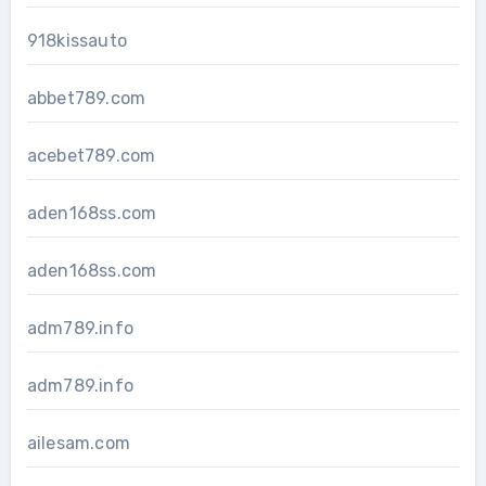
918kissauto
abbet789.com
acebet789.com
aden168ss.com
aden168ss.com
adm789.info
adm789.info
ailesam.com