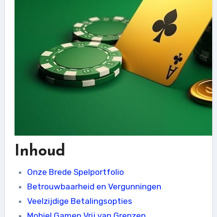
Inhoud
Onze Brede Spelportfolio
Betrouwbaarheid en Vergunningen
Veelzijdige Betalingsopties
Mobiel Gamen Vrij van Grenzen