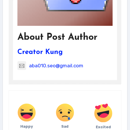
About Post Author
Creator Kung
aba010.seo@gmail.com
Happy
Sad
Excited