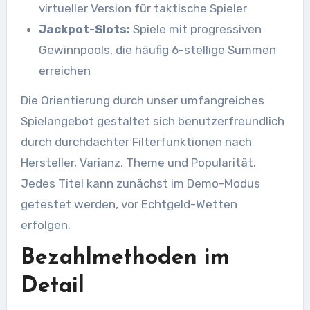
virtueller Version für taktische Spieler
Jackpot-Slots:
Spiele mit progressiven
Gewinnpools, die häufig 6-stellige Summen
erreichen
Die Orientierung durch unser umfangreiches
Spielangebot gestaltet sich benutzerfreundlich
durch durchdachter Filterfunktionen nach
Hersteller, Varianz, Theme und Popularität.
Jedes Titel kann zunächst im Demo-Modus
getestet werden, vor Echtgeld-Wetten
erfolgen.
Bezahlmethoden im
Detail