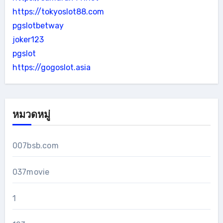
https://tokyoslot88.com
pgslotbetway
joker123
pgslot
https://gogoslot.asia
หมวดหมู่
007bsb.com
037movie
1