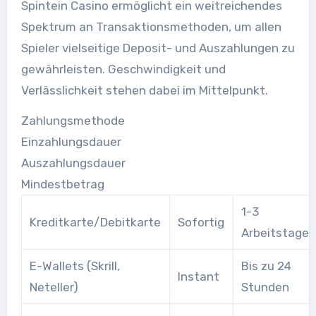
Spintein Casino ermöglicht ein weitreichendes
Spektrum an Transaktionsmethoden, um allen
Spieler vielseitige Deposit- und Auszahlungen zu
gewährleisten. Geschwindigkeit und
Verlässlichkeit stehen dabei im Mittelpunkt.
Zahlungsmethode
Einzahlungsdauer
Auszahlungsdauer
Mindestbetrag
1-3
Kreditkarte/Debitkarte
Sofortig
Arbeitstage
E-Wallets (Skrill,
Bis zu 24
Instant
Neteller)
Stunden