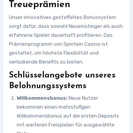
Treueprämien
Unser innovatives gestaffeltes Bonussystem
sorgt dafür, dass sowohl Neueinsteiger als auch
erfahrene Spieler dauerhaft profitieren. Das
Prämienprogramm von Spintein Casino ist
gestaltet, um höchste Flexibilität und
verlockende Benefits zu bieten.
Schlüsselangebote unseres
Belohnungssystems
Willkommensbonus:
Neue Nutzer
bekommen einen mehrstufigen
Willkommensbonus auf die ersten Deposits
mit weiteren Freispielen für ausgewählte