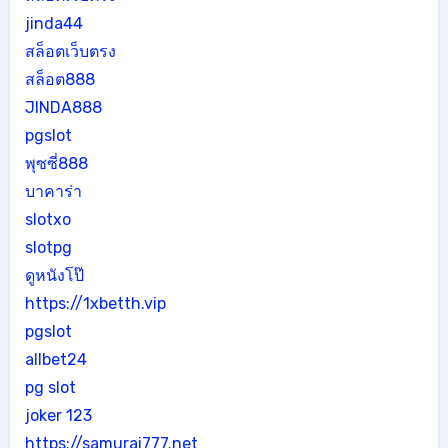
jinda44
สล็อตเว็บตรง
สล็อต888
JINDA888
pgslot
พุซซี่888
บาคาร่า
slotxo
slotpg
ดูหนังโป๊
https://1xbetth.vip
pgslot
allbet24
pg slot
joker 123
https://samurai777.net