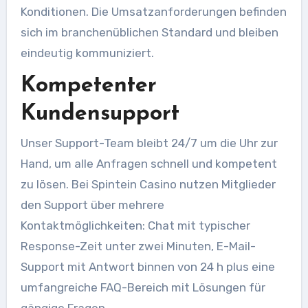
Konditionen. Die Umsatzanforderungen befinden
sich im branchenüblichen Standard und bleiben
eindeutig kommuniziert.
Kompetenter
Kundensupport
Unser Support-Team bleibt 24/7 um die Uhr zur
Hand, um alle Anfragen schnell und kompetent
zu lösen. Bei Spintein Casino nutzen Mitglieder
den Support über mehrere
Kontaktmöglichkeiten: Chat mit typischer
Response-Zeit unter zwei Minuten, E-Mail-
Support mit Antwort binnen von 24 h plus eine
umfangreiche FAQ-Bereich mit Lösungen für