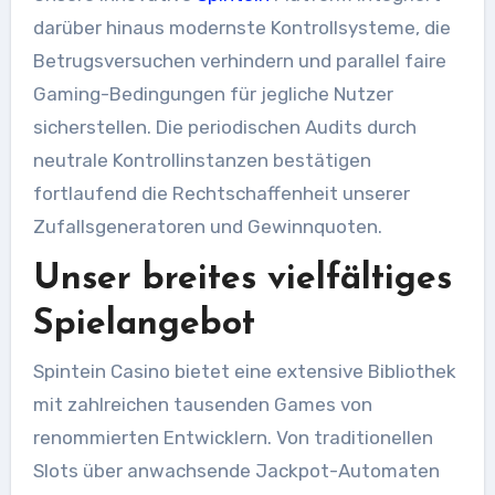
darüber hinaus modernste Kontrollsysteme, die
Betrugsversuchen verhindern und parallel faire
Gaming-Bedingungen für jegliche Nutzer
sicherstellen. Die periodischen Audits durch
neutrale Kontrollinstanzen bestätigen
fortlaufend die Rechtschaffenheit unserer
Zufallsgeneratoren und Gewinnquoten.
Unser breites vielfältiges
Spielangebot
Spintein Casino bietet eine extensive Bibliothek
mit zahlreichen tausenden Games von
renommierten Entwicklern. Von traditionellen
Slots über anwachsende Jackpot-Automaten