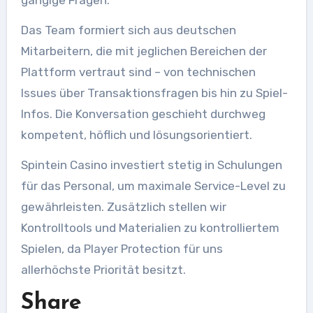
gängige Fragen.
Das Team formiert sich aus deutschen
Mitarbeitern, die mit jeglichen Bereichen der
Plattform vertraut sind – von technischen
Issues über Transaktionsfragen bis hin zu Spiel-
Infos. Die Konversation geschieht durchweg
kompetent, höflich und lösungsorientiert.
Spintein Casino investiert stetig in Schulungen
für das Personal, um maximale Service-Level zu
gewährleisten. Zusätzlich stellen wir
Kontrolltools und Materialien zu kontrolliertem
Spielen, da Player Protection für uns
allerhöchste Priorität besitzt.
Share