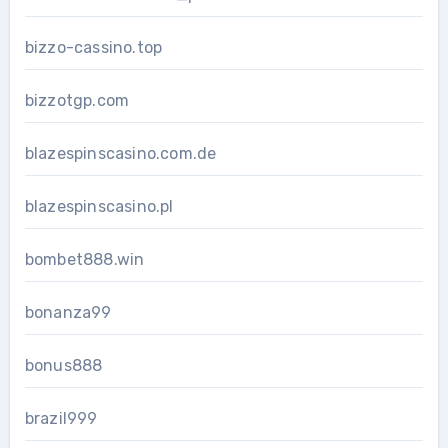
bizzo-cassino.top
bizzotgp.com
blazespinscasino.com.de
blazespinscasino.pl
bombet888.win
bonanza99
bonus888
brazil999