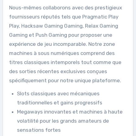
Nous-mêmes collaborons avec des prestigieux
fournisseurs réputés tels que Pragmatic Play
Play, Hacksaw Gaming Gaming, Relax Gaming
Gaming et Push Gaming pour proposer une
expérience de jeu incomparable. Notre zone
machines à sous numériques comprend des
titres classiques intemporels tout comme que
des sorties récentes exclusives conçues
spécifiquement pour notre unique plateforme.
Slots classiques avec mécaniques
traditionnelles et gains progressifs
Megaways innovantes et machines à haute
volatilité pour les grands amateurs de
sensations fortes