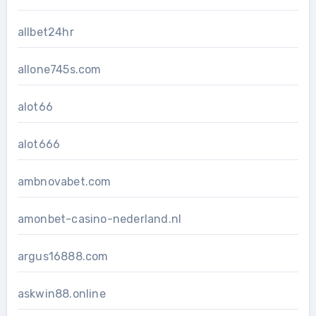
allbet24hr
allone745s.com
alot66
alot666
ambnovabet.com
amonbet-casino-nederland.nl
argus16888.com
askwin88.online