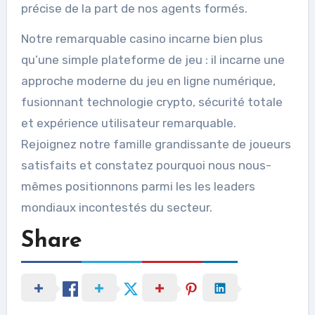
précise de la part de nos agents formés.
Notre remarquable casino incarne bien plus
qu’une simple plateforme de jeu : il incarne une
approche moderne du jeu en ligne numérique,
fusionnant technologie crypto, sécurité totale
et expérience utilisateur remarquable.
Rejoignez notre famille grandissante de joueurs
satisfaits et constatez pourquoi nous nous-
mêmes positionnons parmi les les leaders
mondiaux incontestés du secteur.
Share