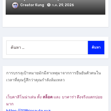
Creator Kung
ก.ค. 29, 2026
ค้นหา
สำหรับ:
การบรรลุเป้าหมายมักมีสาเหตุมาจากการยืนยันตัวตนใน
เวลาที่คุณรู้สึกว่าคุณกำลังล้มเหลว
เว็บคาสิโนน่าเล่น ทั้ง
สล็อต
และ
บาคาร่า
ตึงจริงแตกบ่อย
มาก
https://918kissauto.xyz