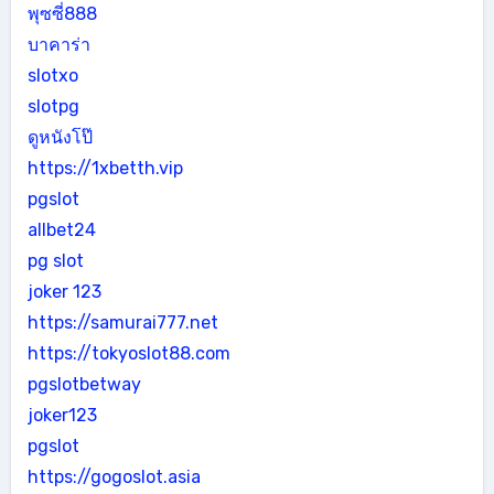
พุซซี่888
บาคาร่า
slotxo
slotpg
ดูหนังโป๊
https://1xbetth.vip
pgslot
allbet24
pg slot
joker 123
https://samurai777.net
https://tokyoslot88.com
pgslotbetway
joker123
pgslot
https://gogoslot.asia