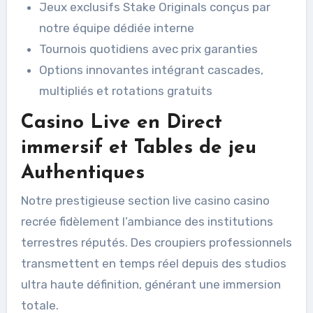
Jeux exclusifs Stake Originals conçus par
notre équipe dédiée interne
Tournois quotidiens avec prix garanties
Options innovantes intégrant cascades,
multipliés et rotations gratuits
Casino Live en Direct
immersif et Tables de jeu
Authentiques
Notre prestigieuse section live casino casino
recrée fidèlement l’ambiance des institutions
terrestres réputés. Des croupiers professionnels
transmettent en temps réel depuis des studios
ultra haute définition, générant une immersion
totale.