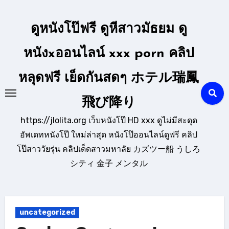
Skip
to
ดูหนังโป๊ฟรี ดูหีสาวมัธยม ดู
content
หนังxออนไลน์ xxx porn คลิป
หลุดฟรี เย็ดกันสดๆ ホテル瑞鳳
飛び降り
https://jlolita.org เว็บหนังโป๊ HD xxx ดูไม่มีสะดุด
อัพเดทหนังโป๊ ใหม่ล่าสุด หนังโป๊ออนไลน์ดูฟรี คลิป
โป๊สาววัยรุ่น คลิปเด็ดสาวมหาลัย カズツー船 うしろ
シティ 金子 メンタル
uncategorized