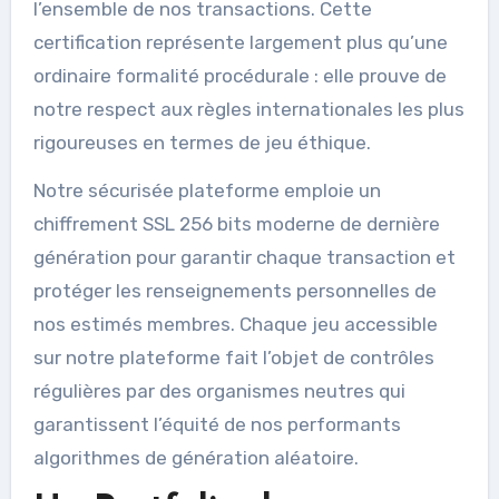
l’ensemble de nos transactions. Cette
certification représente largement plus qu’une
ordinaire formalité procédurale : elle prouve de
notre respect aux règles internationales les plus
rigoureuses en termes de jeu éthique.
Notre sécurisée plateforme emploie un
chiffrement SSL 256 bits moderne de dernière
génération pour garantir chaque transaction et
protéger les renseignements personnelles de
nos estimés membres. Chaque jeu accessible
sur notre plateforme fait l’objet de contrôles
régulières par des organismes neutres qui
garantissent l’équité de nos performants
algorithmes de génération aléatoire.