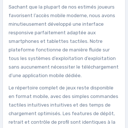
Sachant que la plupart de nos estimés joueurs
favorisent l’accès mobile moderne, nous avons
minutieusement développé une interface
responsive parfaitement adaptée aux
smartphones et tablettes tactiles. Notre
plateforme fonctionne de manière fluide sur
tous les systèmes d’exploitation d’exploitation
sans aucunement nécessiter le téléchargement
d’une application mobile dédiée.
Le répertoire complet de jeux reste disponible
en format mobile, avec des simples commandes
tactiles intuitives intuitives et des temps de
chargement optimisés. Les features de dépôt,
retrait et contrôle de profil sont identiques à la