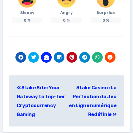
Sleepy
Angry
Surprise
0
%
0
%
0
%
แนะแนว
Stake Site: Your
Stake Casino : La
เรื่อง
Gateway to Top-Tier
Perfection du Jeu
Cryptocurrency
en Ligne numérique
Gaming
Redéfinie