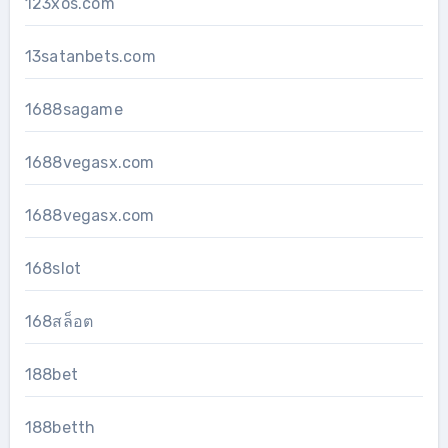
123xos.com
13satanbets.com
1688sagame
1688vegasx.com
1688vegasx.com
168slot
168สล็อต
188bet
188betth