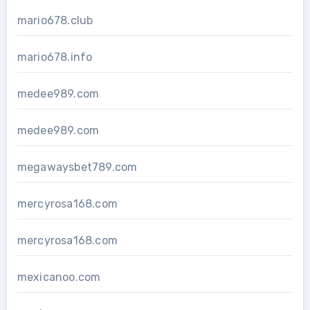
mario678.club
mario678.info
medee989.com
medee989.com
megawaysbet789.com
mercyrosa168.com
mercyrosa168.com
mexicanoo.com