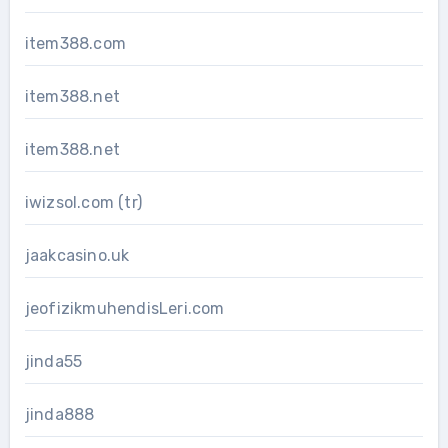
item388.com
item388.net
item388.net
iwizsol.com (tr)
jaakcasino.uk
jeofizikmuhendisLeri.com
jinda55
jinda888