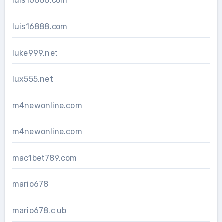
luis16888.com
luis16888.com
luke999.net
lux555.net
m4newonline.com
m4newonline.com
mac1bet789.com
mario678
mario678.club