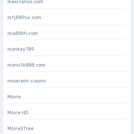
mexicanoo.com
mfj889xx.com
mia88th.com
monkey789
mono16888.com
moonwin-casino
Movie
Movie HD
Movie2free