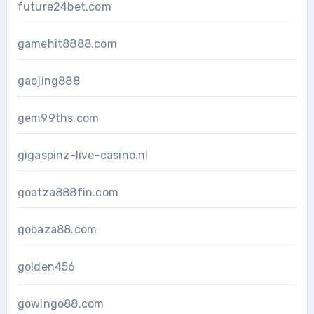
future24bet.com
gamehit8888.com
gaojing888
gem99ths.com
gigaspinz-live-casino.nl
goatza888fin.com
gobaza88.com
golden456
gowingo88.com