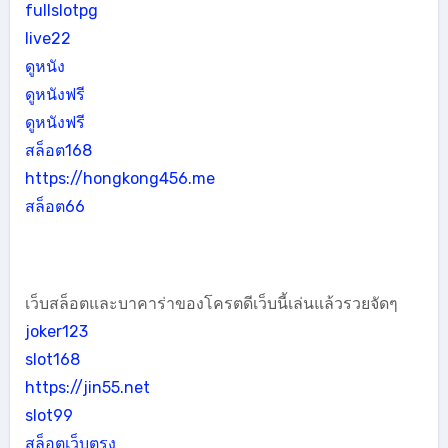
fullslotpg
live22
ดูหนัง
ดูหนังฟรี
ดูหนังฟรี
สล็อต168
https://hongkong456.me
สล็อต66
เว็บสล็อตและบาคาร่าของโครตดีเว็บนี้เล่นแล้วรวยจัดๆ
joker123
slot168
https://jin55.net
slot99
สล็อตเว็บตรง