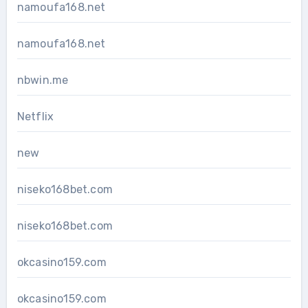
namoufa168.net
namoufa168.net
nbwin.me
Netflix
new
niseko168bet.com
niseko168bet.com
okcasino159.com
okcasino159.com