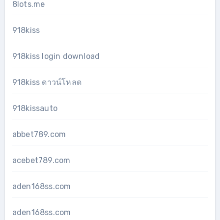
8lots.me
918kiss
918kiss login download
918kiss ดาวน์โหลด
918kissauto
abbet789.com
acebet789.com
aden168ss.com
aden168ss.com