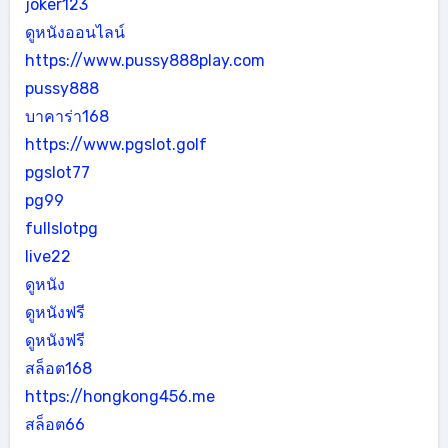
joker123
ดูหนังออนไลน์
https://www.pussy888play.com
pussy888
บาคาร่า168
https://www.pgslot.golf
pgslot77
pg99
fullslotpg
live22
ดูหนัง
ดูหนังฟรี
ดูหนังฟรี
สล็อต168
https://hongkong456.me
สล็อต66