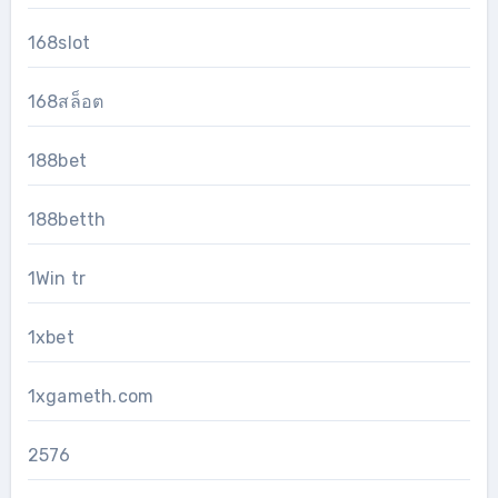
168slot
168สล็อต
188bet
188betth
1Win tr
1xbet
1xgameth.com
2576