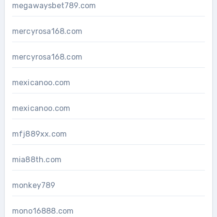
megawaysbet789.com
mercyrosa168.com
mercyrosa168.com
mexicanoo.com
mexicanoo.com
mfj889xx.com
mia88th.com
monkey789
mono16888.com