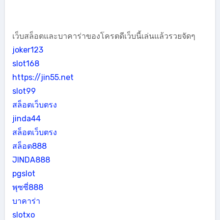
เว็บสล็อตและบาคาร่าของโครตดีเว็บนี้เล่นแล้วรวยจัดๆ
joker123
slot168
https://jin55.net
slot99
สล็อตเว็บตรง
jinda44
สล็อตเว็บตรง
สล็อต888
JINDA888
pgslot
พุซซี่888
บาคาร่า
slotxo