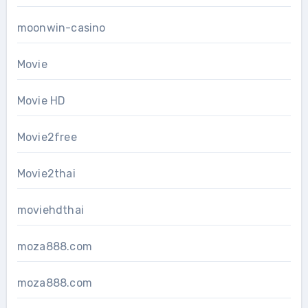
moonwin-casino
Movie
Movie HD
Movie2free
Movie2thai
moviehdthai
moza888.com
moza888.com