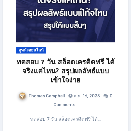
ดูหนังออนไลน์
ทดสอบ 7 วัน สล็อตเครดิตฟรี ได้
จริงแค่ไหน? สรุปผลลัพธ์แบบ
เข้าใจง่าย
Thomas Campbell
ต.ค. 16, 2025
0
Comments
ทดสอบ 7 วัน สล็อตเครดิตฟรี ได้…