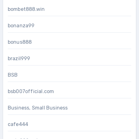
bombet888.win
bonanza99
bonus888
brazil999
BSB
bsb007official.com
Business, Small Business
cafe444