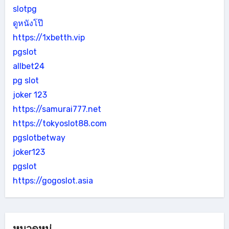
slotpg
ดูหนังโป๊
https://1xbetth.vip
pgslot
allbet24
pg slot
joker 123
https://samurai777.net
https://tokyoslot88.com
pgslotbetway
joker123
pgslot
https://gogoslot.asia