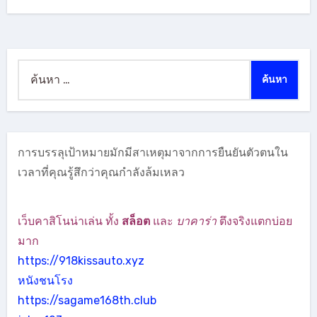
ค้นหา
สำหรับ:
การบรรลุเป้าหมายมักมีสาเหตุมาจากการยืนยันตัวตนใน
เวลาที่คุณรู้สึกว่าคุณกำลังล้มเหลว
เว็บคาสิโนน่าเล่น ทั้ง
สล็อต
และ
บาคาร่า
ตึงจริงแตกบ่อย
มาก
https://918kissauto.xyz
หนังชนโรง
https://sagame168th.club