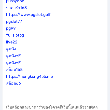
pussy888
บาคาร่า168
https://www.pgslot.golf
pgslot77
pg99
fullslotpg
live22
ดูหนัง
ดูหนังฟรี
ดูหนังฟรี
สล็อต168
https://hongkong456.me
สล็อต66
เว็บสล็อตและบาคาร่าของโครตดีเว็บนี้เล่นแล้วรวยจัดๆ