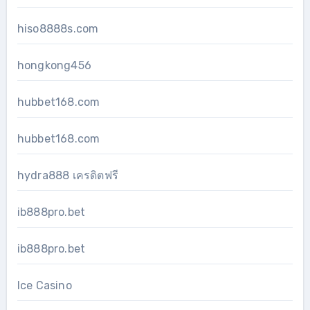
hiso8888s.com
hongkong456
hubbet168.com
hubbet168.com
hydra888 เครดิตฟรี
ib888pro.bet
ib888pro.bet
Ice Casino