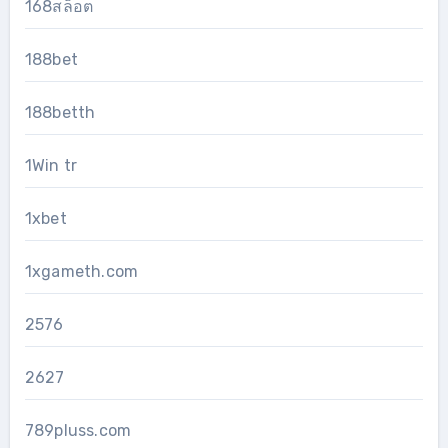
168สล็อต
188bet
188betth
1Win tr
1xbet
1xgameth.com
2576
2627
789pluss.com