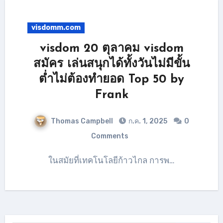
visdomm.com
visdom 20 ตุลาคม visdom
สมัคร เล่นสนุกได้ทั้งวันไม่มีขั้น
ต่ำไม่ต้องทำยอด Top 50 by
Frank
Thomas Campbell
ก.ค. 1, 2025
0
Comments
ในสมัยที่เทคโนโลยีก้าวไกล การพ…