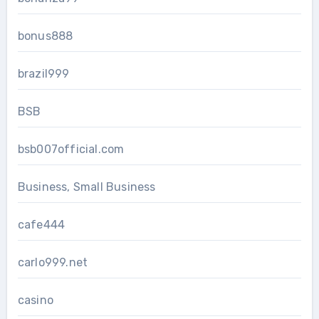
bonus888
brazil999
BSB
bsb007official.com
Business, Small Business
cafe444
carlo999.net
casino