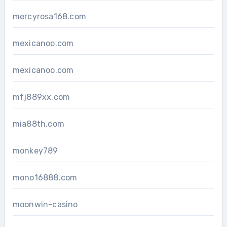
mercyrosa168.com
mexicanoo.com
mexicanoo.com
mfj889xx.com
mia88th.com
monkey789
mono16888.com
moonwin-casino