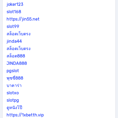
joker123
slot168
https://jin55.net
slot99
สล็อตเว็บตรง
jinda44
สล็อตเว็บตรง
สล็อต888
JINDA888
pgslot
พุซซี่888
บาคาร่า
slotxo
slotpg
ดูหนังโป๊
https://1xbetth.vip