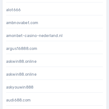
alot666
ambnovabet.com
amonbet-casino-nederland.nl
argus16888.com
askwin88.online
askwin88.online
askyouwin888
audi688.com