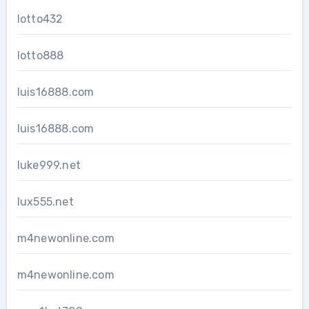
lotto432
lotto888
luis16888.com
luis16888.com
luke999.net
lux555.net
m4newonline.com
m4newonline.com