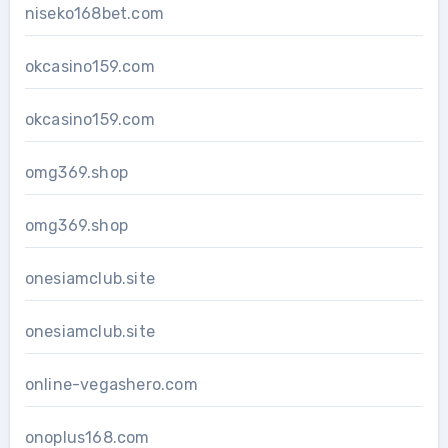
niseko168bet.com
okcasino159.com
okcasino159.com
omg369.shop
omg369.shop
onesiamclub.site
onesiamclub.site
online-vegashero.com
onoplus168.com