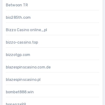
Betwoon TR
bio285th.com
Bizzo Casino online_pl
bizzo-cassino.top
bizzotgp.com
blazespinscasino.com.de
blazespinscasino.pl
bombet888.win
bonanza99