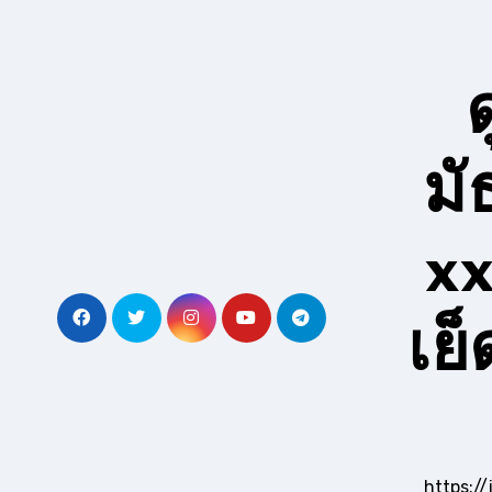
Skip
to
content
มั
xx
เย
https://j