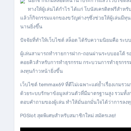
นอกจากเกมสล็อตที่นานาประการแล้ว เว็บไซต์สล็
ทางให้ผู้เล่นได้กำไร ได้แก่ โบนัสเครดิตฟรีสำหร
แล้วก็กิจกรรมแจกของขวัญต่างๆซึ่งช่วยให้ผู้เล่นมีทุ
นานยิ่งขึ้น
ปัจจัยที่ทำให้เว็บไซต์ สล็อต ได้รับความนิยมคือ ระบบ
ผู้เล่นสามารถทำรายการฝาก-ถอนผ่านระบบออโต้ รองร
คอยคิวสำหรับการทำธุรกรรม กระบวนการทำธุรกรรมที่
ลงทุนก้าวหน้ายิ่งขึ้น
เว็บไซต์ temmax69 ที่ดีไม่เฉพาะแต่ย้ำเรื่องเกมรวมท
ด้วยระบบรักษาข้อมูลส่วนตัวที่มีมาตรฐานสูง รวมทั้ง
ตอบคำถามของผู้เล่น ทำให้มั่นอกมั่นใจได้ว่าการลงทุ
PGSlot สุดพิเศษสำหรับสมาชิกใหม่ สมัครเลย!