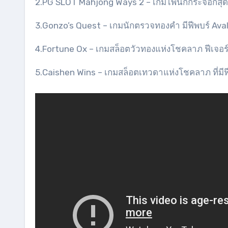
2.PG SLOT Mahjong Ways 2 – เกมไพ่นกกระจอกสุดคลาส
3.Gonzo’s Quest – เกมนักตรวจทองคำ มีฟีพบร์ Ava
4.Fortune Ox – เกมสล็อตวัวทองแห่งโชคลาภ ฟีเจอร์
5.Caishen Wins – เกมสล็อตเทวดาแห่งโชคลาภ ที่มี