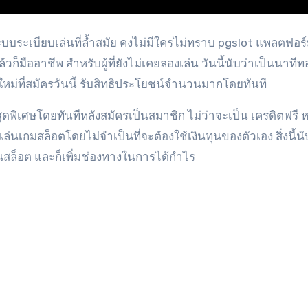
ีระบบระเบียบเล่นที่ล้ำสมัย คงไม่มีใครไม่ทราบ pgslot แพลตฟอร
้วก็มืออาชีพ สำหรับผู้ที่ยังไม่เคยลองเล่น วันนี้นับว่าเป็นนาทีท
หม่ที่สมัครวันนี้ รับสิทธิประโยชน์จำนวนมากโดยทันที
ดพิเศษโดยทันทีหลังสมัครเป็นสมาชิก ไม่ว่าจะเป็น เครดิตฟรี ห
ล่นเกมสล็อตโดยไม่จำเป็นที่จะต้องใช้เงินทุนของตัวเอง สิ่งนี้นั
เล่นสล็อต และก็เพิ่มช่องทางในการได้กำไร