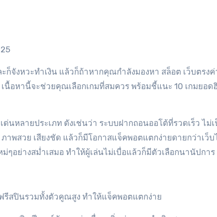
025
และก็จังหวะทำเงิน แล้วก็ถ้าหากคุณกำลังมองหา สล็อต เว็บตรงค
เนื้อหานี้จะช่วยคุณเลือกเกมที่สมควร พร้อมชี้แนะ 10 เกมยอดฮิต
ดเด่นหลายประเภท ดังเช่นว่า ระบบฝากถอนออโต้ที่รวดเร็ว ไม่เ
ง ภาพสวย เสียงชัด แล้วก็มีโอกาสแจ็คพอตแตกง่ายดายกว่าเว็บ
ม่ๆอย่างสม่ำเสมอ ทำให้ผู้เล่นไม่เบื่อแล้วก็มีตัวเลือกนานัปการ
ีสปินรวมทั้งตัวคูณสูง ทำให้แจ็คพอตแตกง่าย