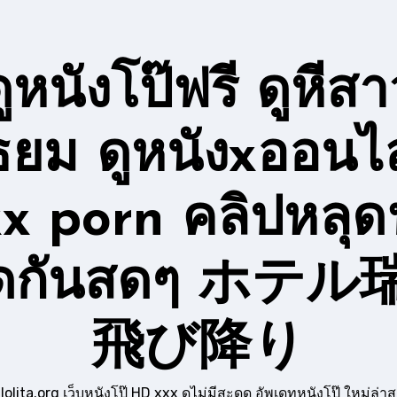
ดูหนังโป๊ฟรี ดูหีสา
ธยม ดูหนังxออนไ
x porn คลิปหลุด
็ดกันสดๆ ホテ
飛び降り
lolita.org เว็บหนังโป๊ HD xxx ดูไม่มีสะดุด อัพเดทหนังโป๊ ใหม่ล่าส