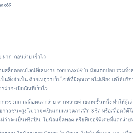
max69
 ฝาก-ถอนง่าย เร็วไว
อใจเกมสล็อตออนไลน์ที่เล่นง่าย temmax69 โบนัสแตกบ่อย รวมทั้
ป็นสิ่งจำเป็น ด้วยเหตุว่าเว็บไซต์ที่มีคุณภาพไม่เพียงแต่ให้บริก
าก-เบิกเงินที่เร็วไว
 การรวมเกมสล็อตแตกง่าย จากหลายค่ายเกมชั้นหนึ่ง ทำให้ผู้เล
้โอกาสชนะสูง ไม่ว่าจะเป็นเกมแนวคลาสสิก 3 รีล หรือสล็อตวิดีโ
ไม่ว่าจะเป็นฟรีสปิน, โบนัสแจ็คพอต หรือฟีเจอร์พิเศษที่แตกง่าย