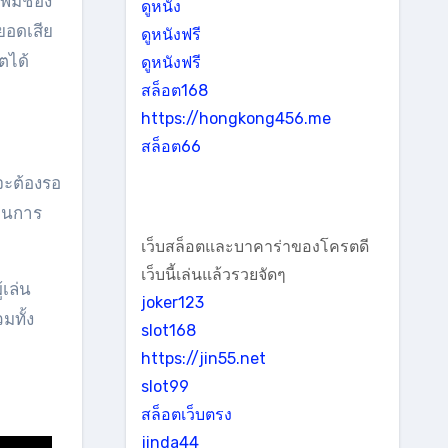
ิ่มช่อง
ดูหนัง
ยอดเสีย
ดูหนังฟรี
ตได้
ดูหนังฟรี
สล็อต168
https://hongkong456.me
สล็อต66
จะต้องรอ
แผนการ
เว็บสล็อตและบาคาร่าของโครตดี
เว็บนี้เล่นแล้วรวยจัดๆ
้เล่น
joker123
มทั้ง
slot168
https://jin55.net
slot99
สล็อตเว็บตรง
jinda44