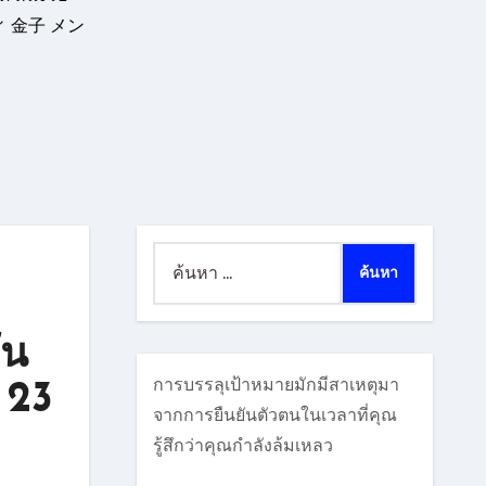
シティ 金子 メン
ค้นหา
สำหรับ:
่น
การบรรลุเป้าหมายมักมีสาเหตุมา
 23
จากการยืนยันตัวตนในเวลาที่คุณ
รู้สึกว่าคุณกำลังล้มเหลว