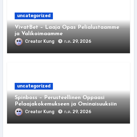
uncategorized
VivatBet – Laaja Opas Pelialustaamme
ja Valikoimaamme
Creator Kung
ก.ค. 29, 2026
uncategorized
Spinboss – Perusteellinen Oppaasi
Pelaajakokemukseen ja Ominaisuuksiin
Creator Kung
ก.ค. 29, 2026