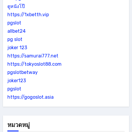
ดูหนังโป๊
https://1xbetth.vip
pgslot
allbet24
pg slot
joker 123
https://samurai777.net
https://tokyoslot88.com
pgslotbetway
joker123
pgslot
https://gogoslot.asia
หมวดหมู่