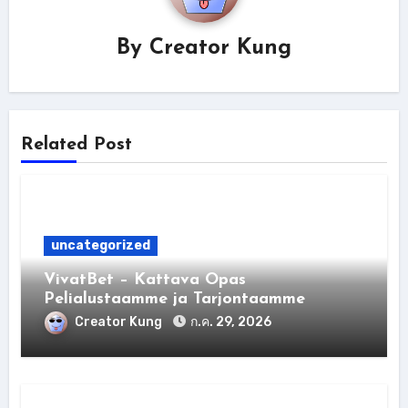
By
Creator Kung
Related Post
uncategorized
VivatBet – Kattava Opas
Pelialustaamme ja Tarjontaamme
Creator Kung
ก.ค. 29, 2026