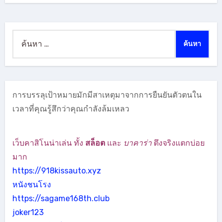
ค้นหา
สำหรับ:
การบรรลุเป้าหมายมักมีสาเหตุมาจากการยืนยันตัวตนใน
เวลาที่คุณรู้สึกว่าคุณกำลังล้มเหลว
เว็บคาสิโนน่าเล่น ทั้ง
สล็อต
และ
บาคาร่า
ตึงจริงแตกบ่อย
มาก
https://918kissauto.xyz
หนังชนโรง
https://sagame168th.club
joker123