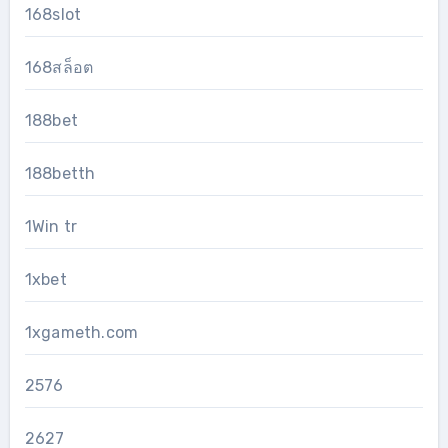
168slot
168สล็อต
188bet
188betth
1Win tr
1xbet
1xgameth.com
2576
2627