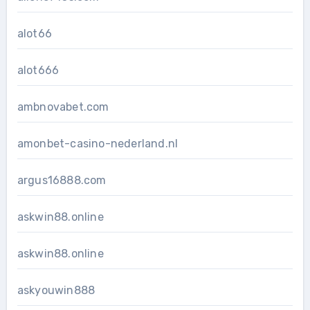
alot66
alot666
ambnovabet.com
amonbet-casino-nederland.nl
argus16888.com
askwin88.online
askwin88.online
askyouwin888