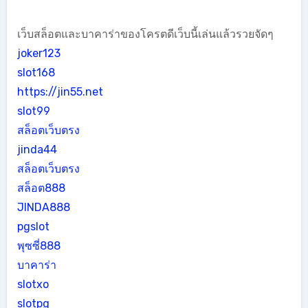
เว็บสล็อตและบาคาร่าของโครตดีเว็บนี้เล่นแล้วรวยจัดๆ
joker123
slot168
https://jin55.net
slot99
สล็อตเว็บตรง
jinda44
สล็อตเว็บตรง
สล็อต888
JINDA888
pgslot
พุซซี่888
บาคาร่า
slotxo
slotpg