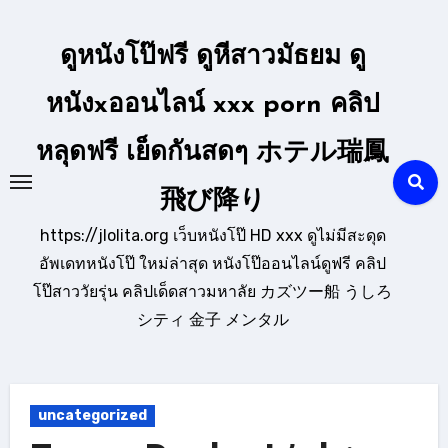
Skip
to
ดูหนังโป๊ฟรี ดูหีสาวมัธยม ดู
content
หนังxออนไลน์ xxx porn คลิป
หลุดฟรี เย็ดกันสดๆ ホテル瑞鳳
飛び降り
https://jlolita.org เว็บหนังโป๊ HD xxx ดูไม่มีสะดุด
อัพเดทหนังโป๊ ใหม่ล่าสุด หนังโป๊ออนไลน์ดูฟรี คลิป
โป๊สาววัยรุ่น คลิปเด็ดสาวมหาลัย カズツー船 うしろ
シティ 金子 メンタル
uncategorized