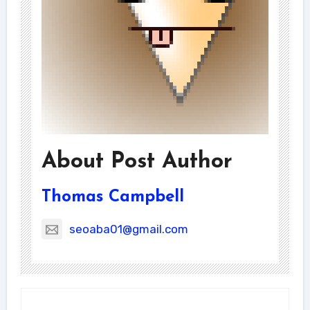
About Post Author
Thomas Campbell
seoaba01@gmail.com