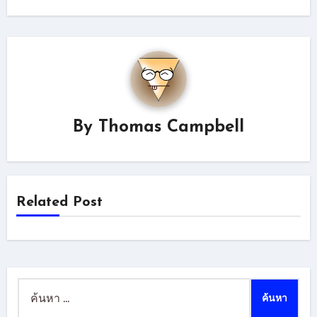
By
Thomas Campbell
Related Post
ค้นหา
สำหรับ: