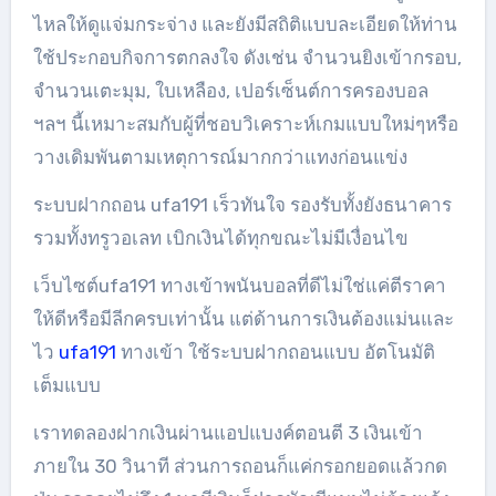
ไหลให้ดูแจ่มกระจ่าง และยังมีสถิติแบบละเอียดให้ท่าน
ใช้ประกอบกิจการตกลงใจ ดังเช่น จำนวนยิงเข้ากรอบ,
จำนวนเตะมุม, ใบเหลือง, เปอร์เซ็นต์การครองบอล
ฯลฯ นี้เหมาะสมกับผู้ที่ชอบวิเคราะห์เกมแบบใหม่ๆหรือ
วางเดิมพันตามเหตุการณ์มากกว่าแทงก่อนแข่ง
ระบบฝากถอน ufa191 เร็วทันใจ รองรับทั้งยังธนาคาร
รวมทั้งทรูวอเลท เบิกเงินได้ทุกขณะไม่มีเงื่อนไข
เว็บไซต์ufa191 ทางเข้าพนันบอลที่ดีไม่ใช่แค่ตีราคา
ให้ดีหรือมีลีกครบเท่านั้น แต่ด้านการเงินต้องแม่นและ
ไว
ufa191
ทางเข้า ใช้ระบบฝากถอนแบบ อัตโนมัติ
เต็มแบบ
เราทดลองฝากเงินผ่านแอปแบงค์ตอนตี 3 เงินเข้า
ภายใน 30 วินาที ส่วนการถอนก็แค่กรอกยอดแล้วกด