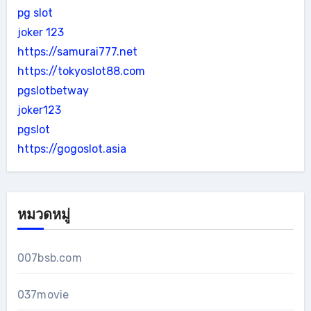
pg slot
joker 123
https://samurai777.net
https://tokyoslot88.com
pgslotbetway
joker123
pgslot
https://gogoslot.asia
หมวดหมู่
007bsb.com
037movie