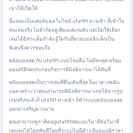
เขาก็มีเปิดให้
นี่แหละเป็นเสน่ห์ของเว็บไซต์ ufa191 ทางเข้า ที่เข้าใจ
คนเล่นจริง ไม่จำกัดอยู่เพียงแค่เกมดัง แต่เปิดให้เลือก
เล่นได้อิสระเต็มกำลัง ผู้ใดกันที่ตามบอลลีกเล็กเป็น
พิเศษจึงควรชอบใจ
พนันบอลสด กับ ufa191 แบบไหลลื่น ไม่มีสะดุด พร้อม
มองสถิติสดประกอบกิจการพินิจพิจารณาได้ทันที
พนันบอลสดเป็นการเล่นที่ตื่นเต้นที่สุดในแวดวงพนัน
บอล เพราะว่าคุณสามารถพินิจพิจารณาเกมได้จากรูป
เกมจริงๆแล้วก็ ufa191 ทางเข้า ก็ทำระบบพนันบอลสด
ออกมาเจริญมากมาย
คุณสามารถดูราติดอยู่ufa191สดแบบวินาทีต่อวินาที
กดแทงได้โดยทันทีโดยที่ระบบไม่มีค้าง มีแผนภูมิราคา