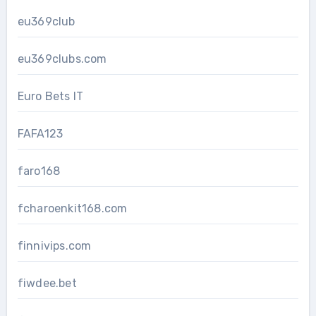
eu369club
eu369clubs.com
Euro Bets IT
FAFA123
faro168
fcharoenkit168.com
finnivips.com
fiwdee.bet