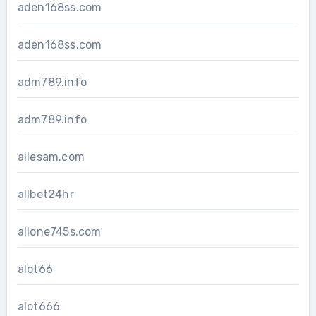
aden168ss.com
aden168ss.com
adm789.info
adm789.info
ailesam.com
allbet24hr
allone745s.com
alot66
alot666