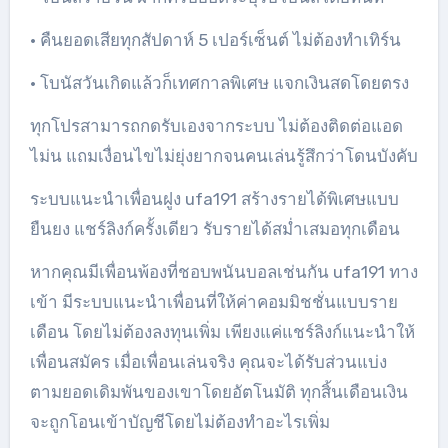
• คืนยอดเสียทุกสัปดาห์ 5 เปอร์เซ็นต์ ไม่ต้องทำเทิร์น
• โบนัสวันเกิดแล้วก็เทศกาลพิเศษ แจกเงินสดโดยตรง
ทุกโปรสามารถกดรับเองจากระบบ ไม่ต้องติดต่อแอด
ไม่น แถมเงื่อนไขไม่ยุ่งยากจนคนเล่นรู้สึกว่าโดนบังคับ
ระบบแนะนำเพื่อนฝูง ufa191 สร้างรายได้พิเศษแบบ
ยืนยง แชร์ลิงก์ครั้งเดียว รับรายได้สม่ำเสมอทุกเดือน
หากคุณมีเพื่อนพ้องที่ชอบพนันบอลเช่นกัน ufa191 ทาง
เข้า มีระบบแนะนำเพื่อนที่ให้ค่าคอมมิชชั่นแบบราย
เดือน โดยไม่ต้องลงทุนเพิ่ม เพียงแค่แชร์ลิงก์แนะนำให้
เพื่อนสมัคร เมื่อเพื่อนเล่นจริง คุณจะได้รับส่วนแบ่ง
ตามยอดเดิมพันของเขาโดยอัตโนมัติ ทุกสิ้นเดือนเงิน
จะถูกโอนเข้าบัญชีโดยไม่ต้องทำอะไรเพิ่ม