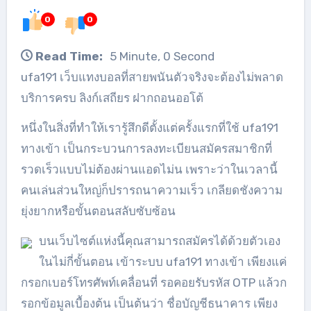
0
0
Read Time:
5 Minute, 0 Second
ufa191 เว็บแทงบอลที่สายพนันตัวจริงจะต้องไม่พลาด
บริการครบ ลิงก์เสถียร ฝากถอนออโต้
หนึ่งในสิ่งที่ทำให้เรารู้สึกดีตั้งแต่ครั้งแรกที่ใช้ ufa191
ทางเข้า เป็นกระบวนการลงทะเบียนสมัครสมาชิกที่
รวดเร็วแบบไม่ต้องผ่านแอดไม่น เพราะว่าในเวลานี้
คนเล่นส่วนใหญ่ก็ปรารถนาความเร็ว เกลียดชังความ
ยุ่งยากหรือขั้นตอนสลับซับซ้อน
บนเว็บไซต์แห่งนี้คุณสามารถสมัครได้ด้วยตัวเอง
ในไม่กี่ขั้นตอน เข้าระบบ ufa191 ทางเข้า เพียงแค่
กรอกเบอร์โทรศัพท์เคลื่อนที่ รอคอยรับรหัส OTP แล้วก
รอกข้อมูลเบื้องต้น เป็นต้นว่า ชื่อบัญชีธนาคาร เพียง