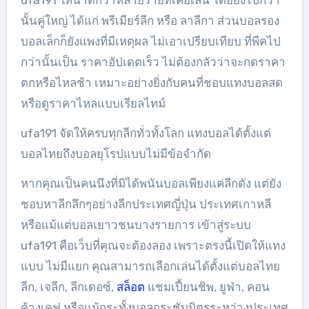
นั้นคู่ใหญ่ ได้แก่ พรีเมียร์ลีก หรือ ลาลีกา ส่วนบอลรอง
บอลเล็กก็ยังแพงที่มีเหตุผล ไม่เอาเปรียบเทียบ ที่พีคไป
กว่านั้นเป็น ราคาอัปเดตเร็ว ไม่ต้องกลัวว่าจะกดราคา
ตกหรือไหลช้า เหมาะอย่างยิ่งกับคนที่ชอบแทงบอลสด
หรือดูราคาไหลแบบเรียลไทม์
ufa191 จัดให้ครบทุกลีกทั่วทั้งโลก แทงบอลได้ตั้งแต่
บอลไทยถึงบอลยุโรปแบบไม่มีข้อจำกัด
หากคุณเป็นคนนึงที่มิได้พนันบอลเพียงแค่ลีกดัง แต่ยัง
ชอบหาลีกลึกๆอย่างลีกประเทศญี่ปุ่น ประเทศเกาหลี
หรือแม้แต่บอลเยาวชนบางรายการ เข้าสู่ระบบ
ufa191 คือเว็บที่คุณจะต้องลอง เพราะตรงนี้เปิดให้แทง
แบบ ไม่มีแยก คุณสามารถเลือกเล่นได้ตั้งแต่บอลไทย
ลีก, เจลีก, ลีกเดอซ์,
สล็อต
แชมเปี้ยนชิพ, ยูฟ่า, คอน
ค้างเคฟ หรือแม้กระทั้งบอลกระชับมิตรระหว่างประเทศ