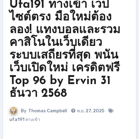
Ufa191 ทางเข้า เวป
ไซต์ตรง มือใหม่ต้อง
ลอง! แทงบอลและรวม
คาสิโนในเว็บเดียว
ระบบเสถียรที่สุด พนัน
เว็บเปิดใหม่ เครดิตฟรี
Top 96 by Ervin 31
ธันวา 2568
By
Thomas Campbell
พ.ย. 27, 2025
ufa191 ทางเข้า