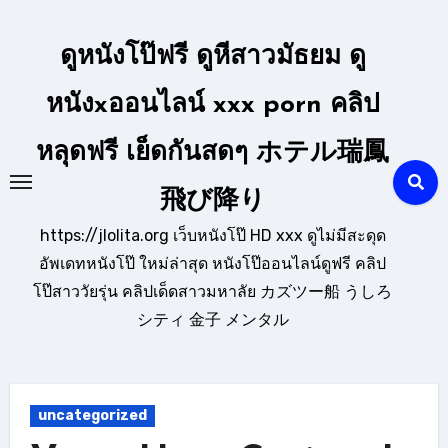
Skip
to
ดูหนังโป๊ฟรี ดูหีสาวมัธยม ดู
content
หนังxออนไลน์ xxx porn คลิป
หลุดฟรี เย็ดกันสดๆ ホテル瑞鳳
飛び降り
https://jlolita.org เว็บหนังโป๊ HD xxx ดูไม่มีสะดุด
อัพเดทหนังโป๊ ใหม่ล่าสุด หนังโป๊ออนไลน์ดูฟรี คลิป
โป๊สาววัยรุ่น คลิปเด็ดสาวมหาลัย カズツー船 うしろ
シティ 金子 メンタル
uncategorized