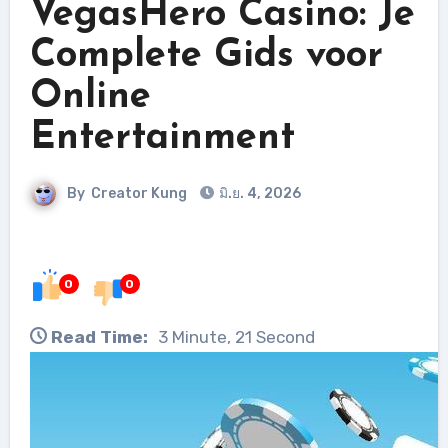
VegasHero Casino: Je
Complete Gids voor
Online
Entertainment
By
Creator Kung
มิ.ย. 4, 2026
0
0
Read Time:
3 Minute, 21 Second