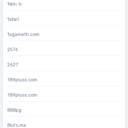
1Win tr
1xbet
1xgameth.com
2576
2627
789pluss.com
789pluss.com
888pg
8lots.me