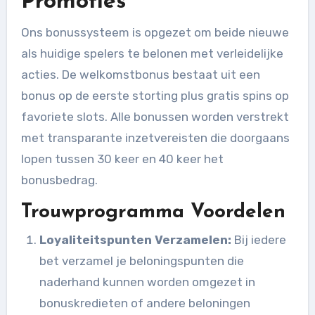
Promoties
Ons bonussysteem is opgezet om beide nieuwe
als huidige spelers te belonen met verleidelijke
acties. De welkomstbonus bestaat uit een
bonus op de eerste storting plus gratis spins op
favoriete slots. Alle bonussen worden verstrekt
met transparante inzetvereisten die doorgaans
lopen tussen 30 keer en 40 keer het
bonusbedrag.
Trouwprogramma Voordelen
Loyaliteitspunten Verzamelen:
Bij iedere
bet verzamel je beloningspunten die
naderhand kunnen worden omgezet in
bonuskredieten of andere beloningen