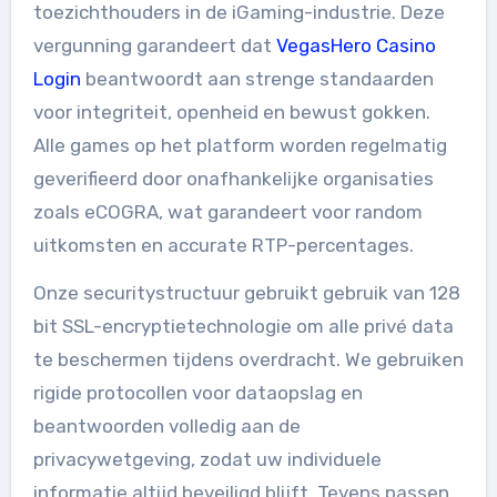
toezichthouders in de iGaming-industrie. Deze
vergunning garandeert dat
VegasHero Casino
Login
beantwoordt aan strenge standaarden
voor integriteit, openheid en bewust gokken.
Alle games op het platform worden regelmatig
geverifieerd door onafhankelijke organisaties
zoals eCOGRA, wat garandeert voor random
uitkomsten en accurate RTP-percentages.
Onze securitystructuur gebruikt gebruik van 128
bit SSL-encryptietechnologie om alle privé data
te beschermen tijdens overdracht. We gebruiken
rigide protocollen voor dataopslag en
beantwoorden volledig aan de
privacywetgeving, zodat uw individuele
informatie altijd beveiligd blijft. Tevens passen