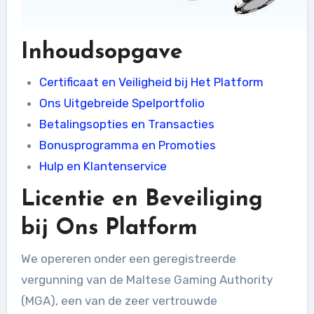
Inhoudsopgave
Certificaat en Veiligheid bij Het Platform
Ons Uitgebreide Spelportfolio
Betalingsopties en Transacties
Bonusprogramma en Promoties
Hulp en Klantenservice
Licentie en Beveiliging
bij Ons Platform
We opereren onder een geregistreerde
vergunning van de Maltese Gaming Authority
(MGA), een van de zeer vertrouwde