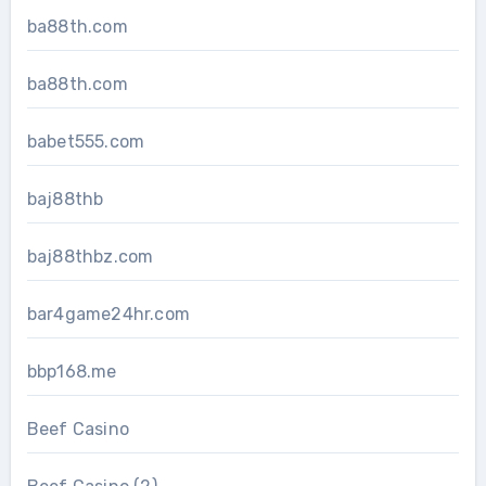
ba88th.com
ba88th.com
babet555.com
baj88thb
baj88thbz.com
bar4game24hr.com
bbp168.me
Beef Casino