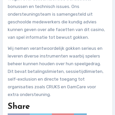
bonussen en technisch issues. Ons
ondersteuningsteam is samengesteld uit
geschoolde medewerkers die kundig advies
kunnen geven over alle facetten van dit casino,
van spel informatie tot bewust gokken.
Wij nemen verantwoordelijk gokken serieus en
leveren diverse instrumenten waarbij spelers
beheer kunnen houden over hun speelgedrag.
Dit bevat betalingslimieten, sessietijdlimieten,
self-exclusion en directe toegang tot
organisaties zoals CRUKS en GamCare voor
extra ondersteuning.
Share