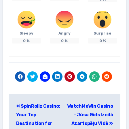
Sleepy
Angry
Surprise
0
%
0
%
0
%
แนะแนว
SpinRollz Casino:
WatchMeWin Casino
เรื่อง
Your Top
– Jūsu Gids Izcilā
Destination for
Azartspēļu Vidē