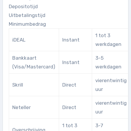
Depositotijd
Uitbetalingstijd
Minimumbedrag
1 tot 3
iDEAL
Instant
werkdagen
Bankkaart
3-5
Instant
(Visa/Mastercard)
werkdagen
vierentwintig
Skrill
Direct
uur
vierentwintig
Neteller
Direct
uur
1 tot 3
3-7
Overschrijving