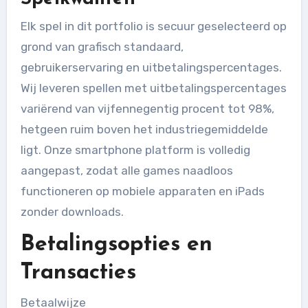
Elk spel in dit portfolio is secuur geselecteerd op
grond van grafisch standaard,
gebruikerservaring en uitbetalingspercentages.
Wij leveren spellen met uitbetalingspercentages
variërend van vijfennegentig procent tot 98%,
hetgeen ruim boven het industriegemiddelde
ligt. Onze smartphone platform is volledig
aangepast, zodat alle games naadloos
functioneren op mobiele apparaten en iPads
zonder downloads.
Betalingsopties en
Transacties
Betaalwijze