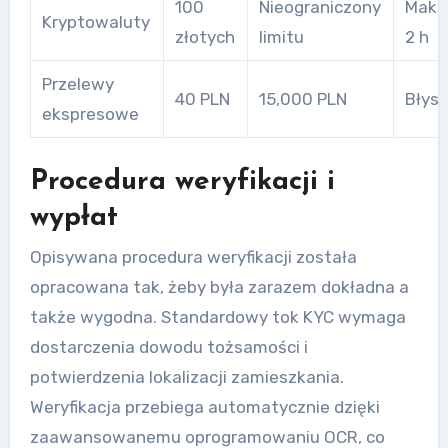
100
Nieograniczony
Maks
Kryptowaluty
złotych
limitu
2 h
Przelewy
40 PLN
15,000 PLN
Błys
ekspresowe
Procedura weryfikacji i
wypłat
Opisywana procedura weryfikacji została
opracowana tak, żeby była zarazem dokładna a
także wygodna. Standardowy tok KYC wymaga
dostarczenia dowodu tożsamości i
potwierdzenia lokalizacji zamieszkania.
Weryfikacja przebiega automatycznie dzięki
zaawansowanemu oprogramowaniu OCR, co