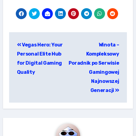
แนะแนว
Vegas Hero: Your
Winota –
เรื่อง
Personal Elite Hub
Kompleksowy
for Digital Gaming
Poradnik po Serwisie
Quality
Gamingowej
Najnowszej
Generacji