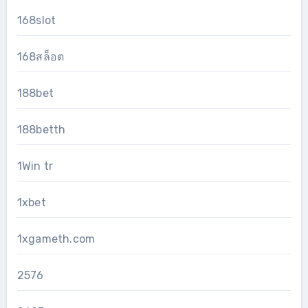
168slot
168สล็อต
188bet
188betth
1Win tr
1xbet
1xgameth.com
2576