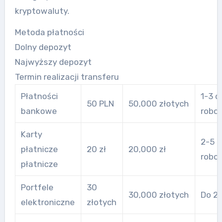
kryptowaluty.
Metoda płatności
Dolny depozyt
Najwyższy depozyt
Termin realizacji transferu
Płatności
1-3 d
50 PLN
50,000 złotych
bankowe
robo
Karty
2-5 
płatnicze
20 zł
20,000 zł
robo
płatnicze
Portfele
30
30,000 złotych
Do 24
elektroniczne
złotych