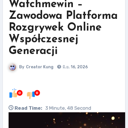
Watchmewin –
Zawodowa Platforma
Rozgrywek Online
Współczesnej
Generacji
By
Creator Kung
มิ.ย. 16, 2026
0
0
Read Time:
3 Minute, 48 Second