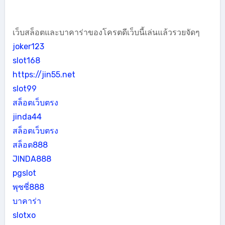
เว็บสล็อตและบาคาร่าของโครตดีเว็บนี้เล่นแล้วรวยจัดๆ
joker123
slot168
https://jin55.net
slot99
สล็อตเว็บตรง
jinda44
สล็อตเว็บตรง
สล็อต888
JINDA888
pgslot
พุซซี่888
บาคาร่า
slotxo