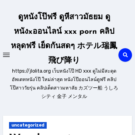
Skip
to
ดูหนังโป๊ฟรี ดูหีสาวมัธยม ดู
content
หนังxออนไลน์ xxx porn คลิป
หลุดฟรี เย็ดกันสดๆ ホテル瑞鳳
飛び降り
https://jlolita.org เว็บหนังโป๊ HD xxx ดูไม่มีสะดุด
อัพเดทหนังโป๊ ใหม่ล่าสุด หนังโป๊ออนไลน์ดูฟรี คลิป
โป๊สาววัยรุ่น คลิปเด็ดสาวมหาลัย カズツー船 うしろ
シティ 金子 メンタル
uncategorized