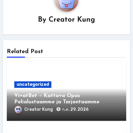
By
Creator Kung
Related Post
uncategorized
VivatBet – Kattava Opas
Pelialustaamme ja Tarjontaamme
Creator Kung
ก.ค. 29, 2026