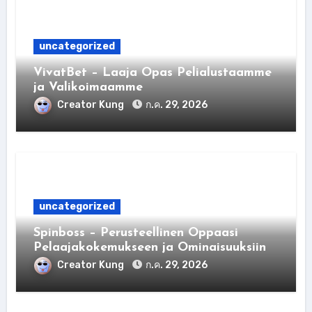
uncategorized
VivatBet – Laaja Opas Pelialustaamme
ja Valikoimaamme
Creator Kung
ก.ค. 29, 2026
uncategorized
Spinboss – Perusteellinen Oppaasi
Pelaajakokemukseen ja Ominaisuuksiin
Creator Kung
ก.ค. 29, 2026