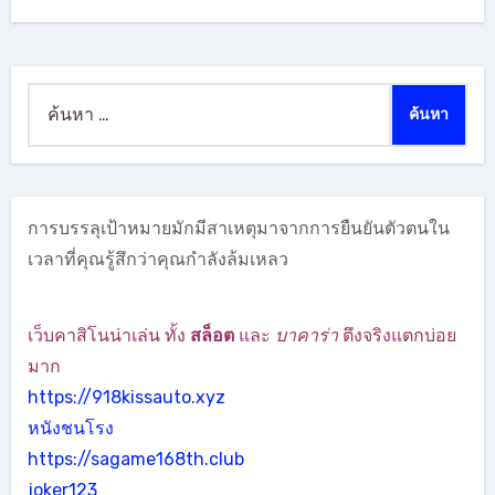
ค้นหา
สำหรับ:
การบรรลุเป้าหมายมักมีสาเหตุมาจากการยืนยันตัวตนใน
เวลาที่คุณรู้สึกว่าคุณกำลังล้มเหลว
เว็บคาสิโนน่าเล่น ทั้ง
สล็อต
และ
บาคาร่า
ตึงจริงแตกบ่อย
มาก
https://918kissauto.xyz
หนังชนโรง
https://sagame168th.club
joker123