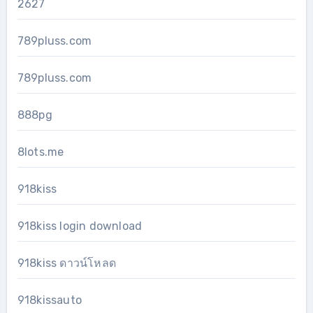
2627
789pluss.com
789pluss.com
888pg
8lots.me
918kiss
918kiss login download
918kiss ดาวน์โหลด
918kissauto