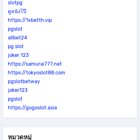
slotpg
ดูหนังโป๊
https://1xbetth.vip
pgslot
allbet24
pg slot
joker 123
https://samurai777.net
https://tokyoslot88.com
pgslotbetway
joker123
pgslot
https://gogoslot.asia
หมวดหมู่