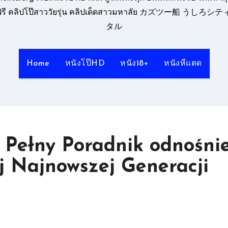
ูฟรี คลิปโป๊สาววัยรุ่น คลิปเด็ดสาวมหาลัย カズツー船 うしろ
タル
Home
หนังโป๊HD
หนัง18+
หนังหีแตด
 Pełny Poradnik odnośni
 Najnowszej Generacji