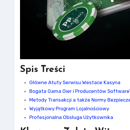
Spis Treści
Główne Atuty Serwisu Westace Kasyna
Bogata Gama Gier i Producentów Software
Metody Transakcji a także Normy Bezpiec
Wyjątkowy Program Lojalnościowy
Profesjonalna Obsługa Użytkownika