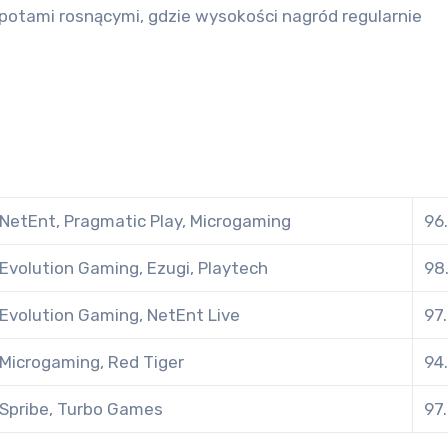
potami rosnącymi, gdzie wysokości nagród regularnie
NetEnt, Pragmatic Play, Microgaming
96
Evolution Gaming, Ezugi, Playtech
98
Evolution Gaming, NetEnt Live
97
Microgaming, Red Tiger
94
Spribe, Turbo Games
97