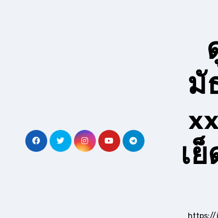
Skip
to
content
มั
xx
เย
https://j