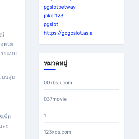
pgslotbetway
joker123
pgslot
https://gogoslot.asia
ณ์
ื้อหวย
ดขายแบบ
หมวดหมู่
บบสุ่ม
007bsb.com
037movie
1
เพิ่ม
 และ
123xos.com