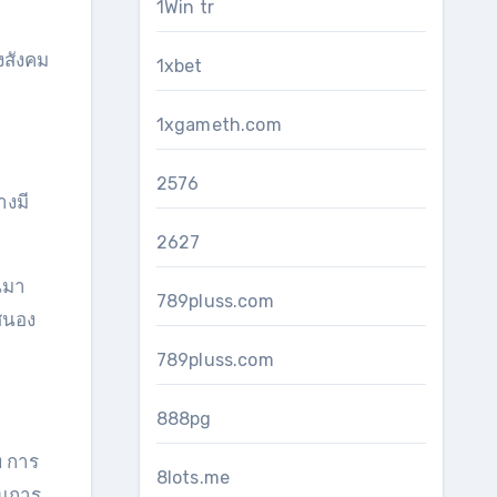
1Win tr
งสังคม
1xbet
1xgameth.com
2576
างมี
2627
นมา
789pluss.com
สนอง
789pluss.com
888pg
ท การ
8lots.me
็นการ