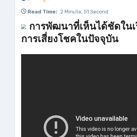
Read Time:
2 Minute, 51 Second
การพัฒนาที่เห็นได้ชัดในเร
การเสี่ยงโชคในปัจจุบัน