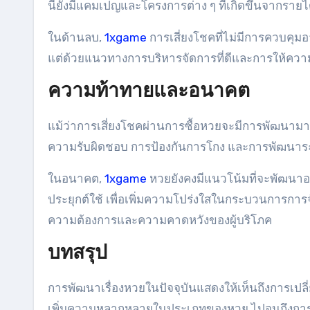
นี้ยังมีแคมเปญและโครงการต่าง ๆ ที่เกิดขึ้นจากรายไ
ในด้านลบ,
1xgame
การเสี่ยงโชคที่ไม่มีการควบคุ
แต่ด้วยแนวทางการบริหารจัดการที่ดีและการให้ควา
ความท้าทายและอนาคต
แม้ว่าการเสี่ยงโชคผ่านการซื้อหวยจะมีการพัฒนามาก
ความรับผิดชอบ การป้องกันการโกง และการพัฒนาระบ
ในอนาคต,
1xgame
หวยยังคงมีแนวโน้มที่จะพัฒนาอ
ประยุกต์ใช้ เพื่อเพิ่มความโปร่งใสในกระบวนการกา
ความต้องการและความคาดหวังของผู้บริโภค
บทสรุป
การพัฒนาเรื่องหวยในปัจจุบันแสดงให้เห็นถึงการเป
เพิ่มความหลากหลายในประเภทของหวย ไปจนถึงการศึกษาแ