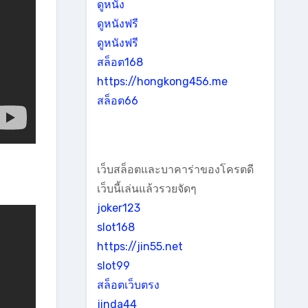
ดูหนัง
ดูหนังฟรี
ดูหนังฟรี
สล็อต168
https://hongkong456.me
สล็อต66
เว็บสล็อตและบาคาร่าของโครตดี
เว็บนี้เล่นแล้วรวยจัดๆ
joker123
slot168
https://jin55.net
slot99
สล็อตเว็บตรง
jinda44