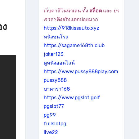
เว็บคาสิโนน่าเล่น ทั้ง
สล็อต
และ
บา
คาร่า
ตึงจริงแตกบ่อยมาก
อง
https://918kissauto.xyz
หนังชนโรง
https://sagame168th.club
joker123
ดูหนังออนไลน์
https://www.pussy888play.com
pussy888
บาคาร่า168
https://www.pgslot.golf
pgslot77
pg99
fullslotpg
live22