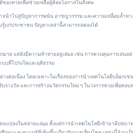
ด้ของหวยเพื่อช่วยเหลือผู้ด้อยโอกาสในสังคม
มอาจนำไปสู่ปัญหาการพนัน อาชญากรรม และความเหลื่อมล้ำทา
มรู้แก่ประชาชน ปัญหาเหล่านี้สามารถลดลงได้
มาย แต่ยังมีความท้าทายอยู่เสมอ เช่น การควบคุมการเล่นอย่
บที่โปร่งใสและยุติธรรม
ย่างต่อเนื่อง โดยเฉพาะในเรื่องของการนำเทคโนโลยีบล็อกเช
รจับรางวัล และการสร้างนวัตกรรมใหม่ ๆ ในวงการหวยเพื่อตอบ
ลี่ยนแปลงในหลายแง่มุม ตั้งแต่การนำเทคโนโลยีเข้ามามีบทบา
ละความรู้ที่เพิ่มขึ้นเกี่ยวกับการเสี่ยงโชค เหล่านี้ล้วนเป