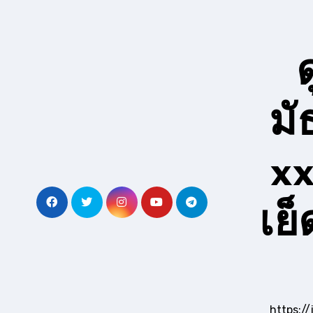
Skip
to
content
มั
xx
เย
https://j