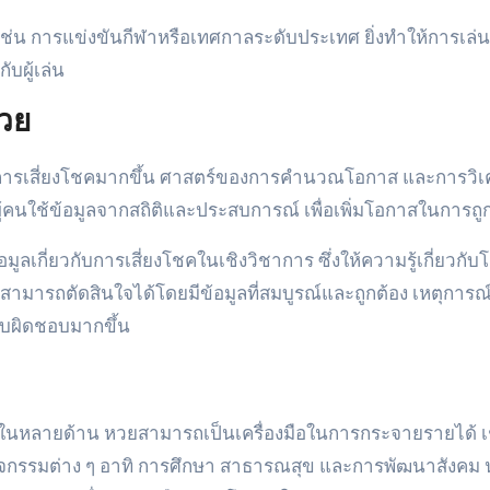
 เช่น การแข่งขันกีฬาหรือเทศกาลระดับประเทศ ยิ่งทำให้การเล่
บผู้เล่น
หวย
ยและการเสี่ยงโชคมากขึ้น ศาสตร์ของการคำนวณโอกาส และการวิเ
้คนใช้ข้อมูลจากสถิติและประสบการณ์ เพื่อเพิ่มโอกาสในการถ
มูลเกี่ยวกับการเสี่ยงโชคในเชิงวิชาการ ซึ่งให้ความรู้เกี่ยวกั
ามารถตัดสินใจได้โดยมีข้อมูลที่สมบูรณ์และถูกต้อง เหตุการณ์เ
ับผิดชอบมากขึ้น
ในหลายด้าน หวยสามารถเป็นเครื่องมือในการกระจายรายได้ เ
ิจกรรมต่าง ๆ อาทิ การศึกษา สาธารณสุข และการพัฒนาสังคม