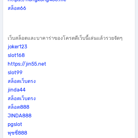
สล็อต66
เว็บสล็อตและบาคาร่าของโครตดีเว็บนี้เล่นแล้วรวยจัดๆ
joker123
slot168
https://jin55.net
slot99
สล็อตเว็บตรง
jinda44
สล็อตเว็บตรง
สล็อต888
JINDA888
pgslot
พุซซี่888