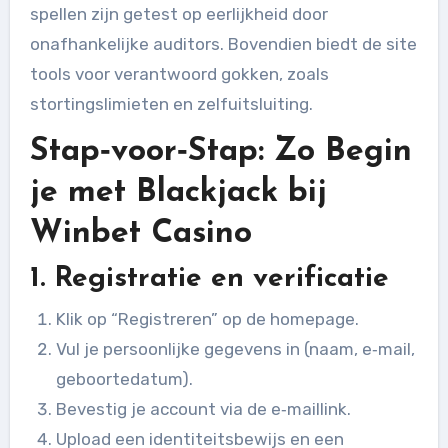
spellen zijn getest op eerlijkheid door
onafhankelijke auditors. Bovendien biedt de site
tools voor verantwoord gokken, zoals
stortingslimieten en zelfuitsluiting.
Stap‑voor‑Stap: Zo Begin
je met Blackjack bij
Winbet Casino
1. Registratie en verificatie
Klik op “Registreren” op de homepage.
Vul je persoonlijke gegevens in (naam, e‑mail,
geboortedatum).
Bevestig je account via de e‑maillink.
Upload een identiteitsbewijs en een