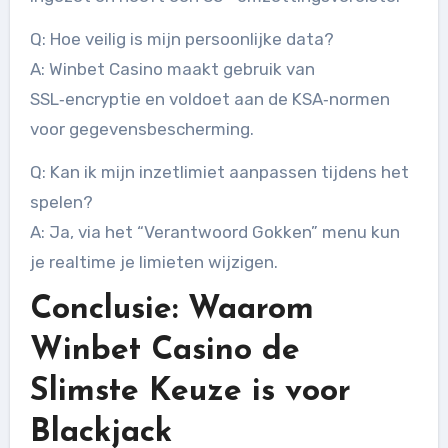
Q: Hoe veilig is mijn persoonlijke data?
A: Winbet Casino maakt gebruik van
SSL‑encryptie en voldoet aan de KSA‑normen
voor gegevensbescherming.
Q: Kan ik mijn inzetlimiet aanpassen tijdens het
spelen?
A: Ja, via het “Verantwoord Gokken” menu kun
je realtime je limieten wijzigen.
Conclusie: Waarom
Winbet Casino de
Slimste Keuze is voor
Blackjack