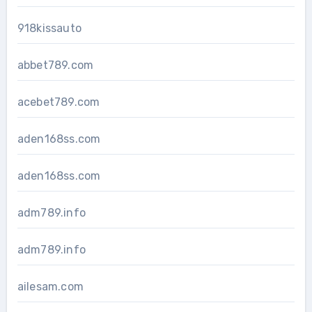
918kissauto
abbet789.com
acebet789.com
aden168ss.com
aden168ss.com
adm789.info
adm789.info
ailesam.com