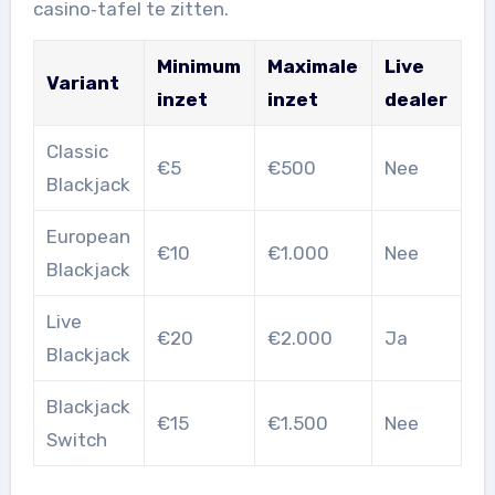
casino‑tafel te zitten.
Minimum
Maximale
Live
Variant
inzet
inzet
dealer
Classic
€5
€500
Nee
Blackjack
European
€10
€1.000
Nee
Blackjack
Live
€20
€2.000
Ja
Blackjack
Blackjack
€15
€1.500
Nee
Switch