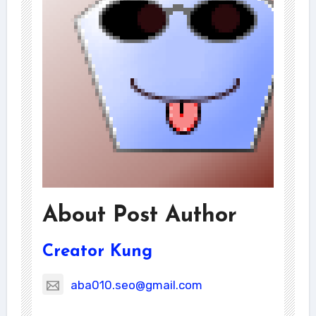
About Post Author
Creator Kung
aba010.seo@gmail.com