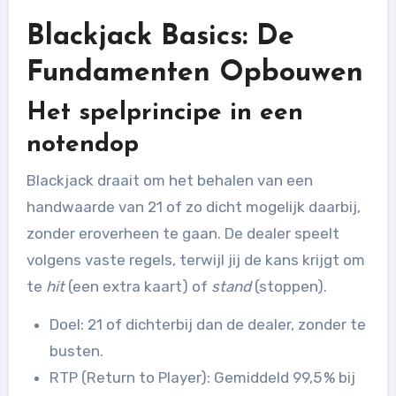
Blackjack Basics: De
Fundamenten Opbouwen
Het spelprincipe in een
notendop
Blackjack draait om het behalen van een
handwaarde van 21 of zo dicht mogelijk daarbij,
zonder eroverheen te gaan. De dealer speelt
volgens vaste regels, terwijl jij de kans krijgt om
te
hit
(een extra kaart) of
stand
(stoppen).
Doel: 21 of dichterbij dan de dealer, zonder te
busten.
RTP (Return to Player): Gemiddeld 99,5 % bij