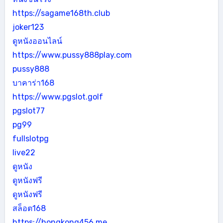
https://sagame168th.club
joker123
ดูหนังออนไลน์
https://www.pussy888play.com
pussy888
บาคาร่า168
https://www.pgslot.golf
pgslot77
pg99
fullslotpg
live22
ดูหนัง
ดูหนังฟรี
ดูหนังฟรี
สล็อต168
https://hongkong456.me