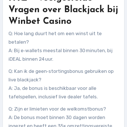
Vragen over Blackjack bij
Winbet Casino
Q: Hoe lang duurt het om een winst uit te
betalen?
A: Bij e‑wallets meestal binnen 30 minuten, bij
iDEAL binnen 24 uur.
Q: Kan ik de geen‑stortingsbonus gebruiken op
live blackjack?
A: Ja, de bonus is beschikbaar voor alle
tafelspellen, inclusief live dealer tafels.
Q: Zijn er limieten voor de welkomstbonus?
A: De bonus moet binnen 30 dagen worden
ingezet en heeft een 35× omzettingsvereiste.