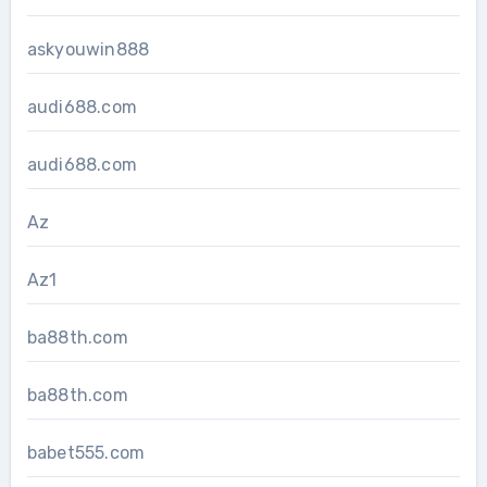
askyouwin888
audi688.com
audi688.com
Az
Az1
ba88th.com
ba88th.com
babet555.com