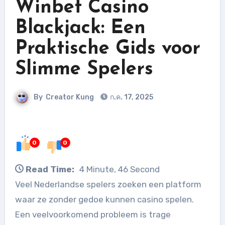
Winbet Casino
Blackjack: Een
Praktische Gids voor
Slimme Spelers
By
Creator Kung
ก.ค. 17, 2025
0
0
Read Time:
4 Minute, 46 Second
Veel Nederlandse spelers zoeken een platform
waar ze zonder gedoe kunnen casino spelen.
Een veelvoorkomend probleem is trage