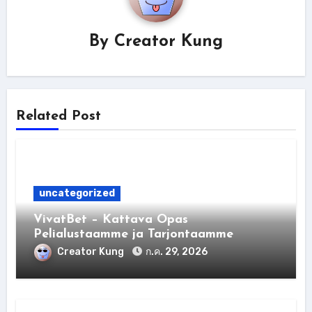
By
Creator Kung
Related Post
uncategorized
VivatBet – Kattava Opas
Pelialustaamme ja Tarjontaamme
Creator Kung
ก.ค. 29, 2026