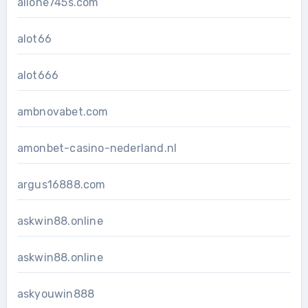
allone745s.com
alot66
alot666
ambnovabet.com
amonbet-casino-nederland.nl
argus16888.com
askwin88.online
askwin88.online
askyouwin888