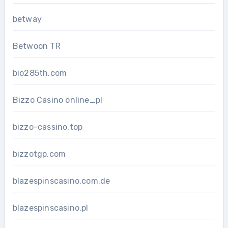
betway
Betwoon TR
bio285th.com
Bizzo Casino online_pl
bizzo-cassino.top
bizzotgp.com
blazespinscasino.com.de
blazespinscasino.pl