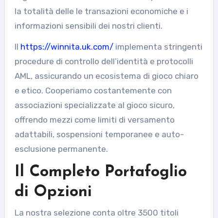
la totalità delle le transazioni economiche e i
informazioni sensibili dei nostri clienti.
Il
https://winnita.uk.com/
implementa stringenti
procedure di controllo dell’identità e protocolli
AML, assicurando un ecosistema di gioco chiaro
e etico. Cooperiamo costantemente con
associazioni specializzate al gioco sicuro,
offrendo mezzi come limiti di versamento
adattabili, sospensioni temporanee e auto-
esclusione permanente.
Il Completo Portafoglio
di Opzioni
La nostra selezione conta oltre 3500 titoli