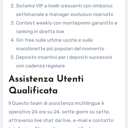
Sistema VIP a livelli crescenti con rimborso
settimanale e manager esclusivo riservato
Contest weekly con montepremi garantito e
ranking in diretta live
Giri free sulle ultime uscite e sulle
macchinette più popolari del momento
Deposito incentivi per i depositi successivi
con cadenza regolare
Assistenza Utenti
Qualificata
Il Questo team di assistenza multilingue è
operativo 24 ore su 24, sette giorni su sette,
attraverso live chat dal live, e-mail e contatto