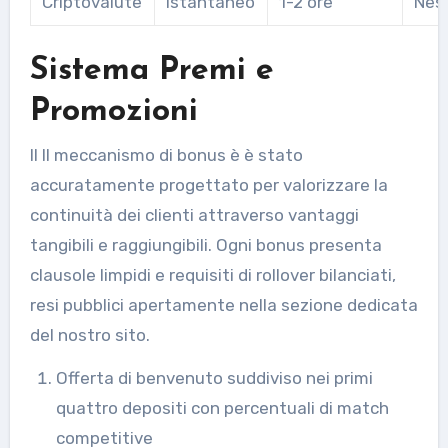
Criptovalute
Istantaneo
1-2 ore
Nes
Sistema Premi e
Promozioni
Il Il meccanismo di bonus è è stato
accuratamente progettato per valorizzare la
continuità dei clienti attraverso vantaggi
tangibili e raggiungibili. Ogni bonus presenta
clausole limpidi e requisiti di rollover bilanciati,
resi pubblici apertamente nella sezione dedicata
del nostro sito.
Offerta di benvenuto suddiviso nei primi
quattro depositi con percentuali di match
competitive