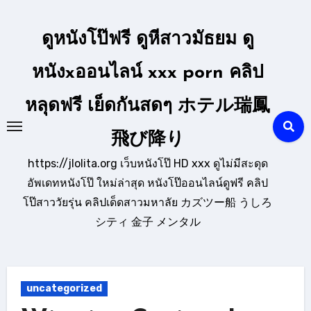
Skip
to
ดูหนังโป๊ฟรี ดูหีสาวมัธยม ดู
content
หนังxออนไลน์ xxx porn คลิป
หลุดฟรี เย็ดกันสดๆ ホテル瑞鳳
飛び降り
https://jlolita.org เว็บหนังโป๊ HD xxx ดูไม่มีสะดุด
อัพเดทหนังโป๊ ใหม่ล่าสุด หนังโป๊ออนไลน์ดูฟรี คลิป
โป๊สาววัยรุ่น คลิปเด็ดสาวมหาลัย カズツー船 うしろ
シティ 金子 メンタル
uncategorized