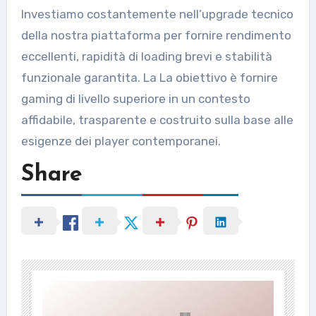
Investiamo costantemente nell’upgrade tecnico
della nostra piattaforma per fornire rendimento
eccellenti, rapidità di loading brevi e stabilità
funzionale garantita. La La obiettivo è fornire
gaming di livello superiore in un contesto
affidabile, trasparente e costruito sulla base alle
esigenze dei player contemporanei.
Share