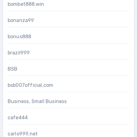
bombet888.win
bonanza99
bonus888
brazil999
BSB
bsb007official.com
Business, Small Business
cafe444
carlo999.net