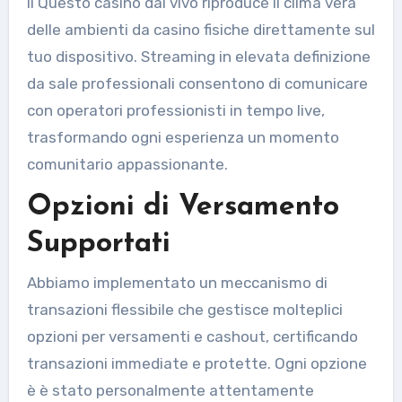
Il Questo casinò dal vivo riproduce il clima vera
delle ambienti da casino fisiche direttamente sul
tuo dispositivo. Streaming in elevata definizione
da sale professionali consentono di comunicare
con operatori professionisti in tempo live,
trasformando ogni esperienza un momento
comunitario appassionante.
Opzioni di Versamento
Supportati
Abbiamo implementato un meccanismo di
transazioni flessibile che gestisce molteplici
opzioni per versamenti e cashout, certificando
transazioni immediate e protette. Ogni opzione
è è stato personalmente attentamente