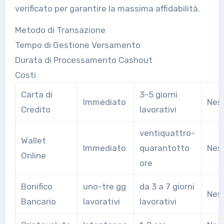
verificato per garantire la massima affidabilità.
Metodo di Transazione
Tempo di Gestione Versamento
Durata di Processamento Cashout
Costi
Carta di
3-5 giorni
Immediato
Nes
Credito
lavorativi
ventiquattro-
Wallet
Immediato
quarantotto
Nes
Online
ore
Bonifico
uno-tre gg
da 3 a 7 giorni
Nes
Bancario
lavorativi
lavorativi