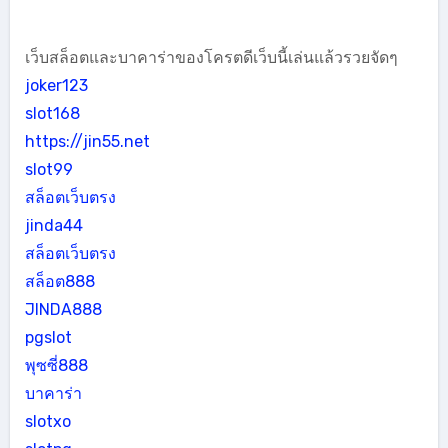
เว็บสล็อตและบาคาร่าของโครตดีเว็บนี้เล่นแล้วรวยจัดๆ
joker123
slot168
https://jin55.net
slot99
สล็อตเว็บตรง
jinda44
สล็อตเว็บตรง
สล็อต888
JINDA888
pgslot
พุซซี่888
บาคาร่า
slotxo