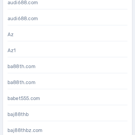
audi688.com
audi688.com
Az
Az1
ba88th.com
ba88th.com
babet555.com
baj88thb
baj88thbz.com