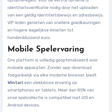
identiteitsverificatie nodig door het uploaden
van een geldig identiteitsbewijs en adresbewijs.
VIP leden genieten van snellere goedkeuringen
en hogere dagelijkse limieten tot
honderdduizend euro.
Mobile Spelervaring
Ons platform is volledig geoptimaliseerd voor
mobiele apparaten. Zonder app-download
toegankelijk via elke moderne browser, biedt
Wintari
een vlekkeloze ervaring op
smartphones en tablets. Meer dan 85% van
onze spelcollectie is compatibel met iOS en
Android devices.