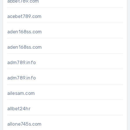
abbet789.com
acebet789.com
aden168ss.com
aden168ss.com
adm789.info
adm789.info
ailesam.com
allbet24hr
allone745s.com