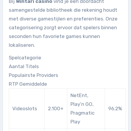
Bij
Wintari casino
vind je een doordacht
samengestelde bibliotheek die rekening houdt
met diverse gamestijlen en preferenties. Onze
categorisering zorgt ervoor dat spelers binnen
seconden hun favoriete games kunnen
lokaliseren.
Spelcategorie
Aantal Titels
Populairste Providers
RTP Gemiddelde
NetEnt,
Play’n GO,
Videoslots
2.100+
96.2%
Pragmatic
Play