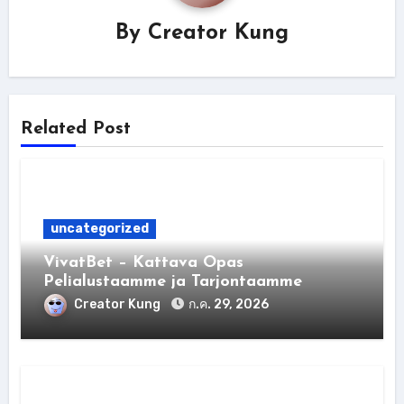
By
Creator Kung
Related Post
uncategorized
VivatBet – Kattava Opas
Pelialustaamme ja Tarjontaamme
Creator Kung
ก.ค. 29, 2026