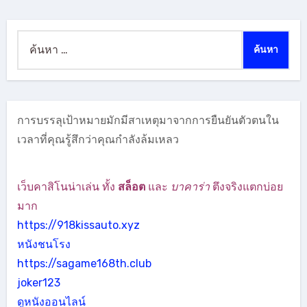
ค้นหา
สำหรับ:
การบรรลุเป้าหมายมักมีสาเหตุมาจากการยืนยันตัวตนใน
เวลาที่คุณรู้สึกว่าคุณกำลังล้มเหลว
เว็บคาสิโนน่าเล่น ทั้ง
สล็อต
และ
บาคาร่า
ตึงจริงแตกบ่อย
มาก
https://918kissauto.xyz
หนังชนโรง
https://sagame168th.club
joker123
ดูหนังออนไลน์