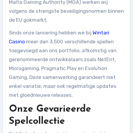
Malta Gaming Authority (MGA) werken wij
volgens de strengste beveiligingsnormen binnen
de EU gokmarkt.
Sinds onze lancering hebben we bij
Wintari
Casino
meer dan 3.500 verschillende spellen
toegevoegd aan ons portfolio, afkomstig van
gerenommeerde ontwikkelaars zoals NetEnt,
Microgaming, Pragmatic Play en Evolution
Gaming. Deze samenwerking garandeert niet
enkel variatie, maar ook regelmatige updates
met gloednieuwe releases.
Onze Gevarieerde
Spelcollectie