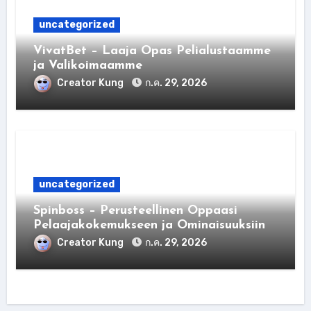
uncategorized
VivatBet – Laaja Opas Pelialustaamme
ja Valikoimaamme
Creator Kung
ก.ค. 29, 2026
uncategorized
Spinboss – Perusteellinen Oppaasi
Pelaajakokemukseen ja Ominaisuuksiin
Creator Kung
ก.ค. 29, 2026