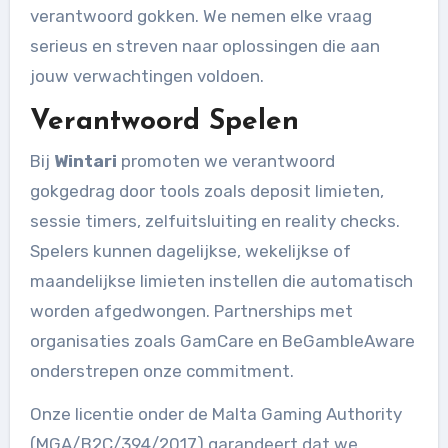
verantwoord gokken. We nemen elke vraag
serieus en streven naar oplossingen die aan
jouw verwachtingen voldoen.
Verantwoord Spelen
Bij
Wintari
promoten we verantwoord
gokgedrag door tools zoals deposit limieten,
sessie timers, zelfuitsluiting en reality checks.
Spelers kunnen dagelijkse, wekelijkse of
maandelijkse limieten instellen die automatisch
worden afgedwongen. Partnerships met
organisaties zoals GamCare en BeGambleAware
onderstrepen onze commitment.
Onze licentie onder de Malta Gaming Authority
(MGA/B2C/394/2017) garandeert dat we