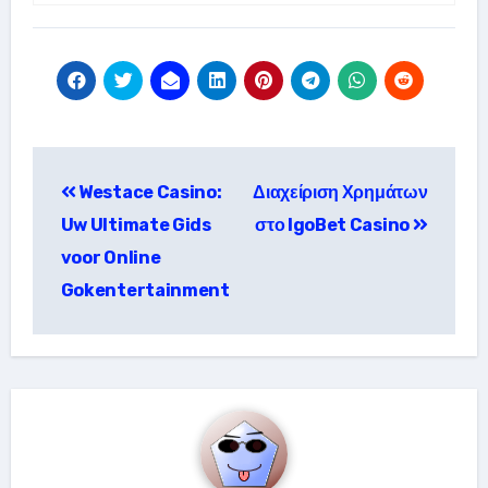
แนะแนว
Westace Casino:
Διαχείριση Χρημάτων
เรื่อง
Uw Ultimate Gids
στο IgoBet Casino
voor Online
Gokentertainment