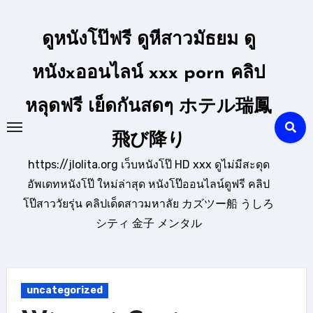
Skip
to
ดูหนังโป๊ฟรี ดูหีสาวมัธยม ดู
content
หนังxออนไลน์ xxx porn คลิป
หลุดฟรี เย็ดกันสดๆ ホテル瑞鳳
飛び降り
https://jlolita.org เว็บหนังโป๊ HD xxx ดูไม่มีสะดุด
อัพเดทหนังโป๊ ใหม่ล่าสุด หนังโป๊ออนไลน์ดูฟรี คลิป
โป๊สาววัยรุ่น คลิปเด็ดสาวมหาลัย カズツー船 うしろ
シティ 金子 メンタル
uncategorized