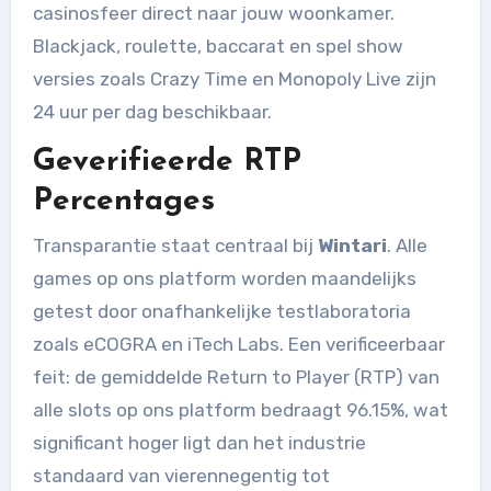
casinosfeer direct naar jouw woonkamer.
Blackjack, roulette, baccarat en spel show
versies zoals Crazy Time en Monopoly Live zijn
24 uur per dag beschikbaar.
Geverifieerde RTP
Percentages
Transparantie staat centraal bij
Wintari
. Alle
games op ons platform worden maandelijks
getest door onafhankelijke testlaboratoria
zoals eCOGRA en iTech Labs. Een verificeerbaar
feit: de gemiddelde Return to Player (RTP) van
alle slots op ons platform bedraagt 96.15%, wat
significant hoger ligt dan het industrie
standaard van vierennegentig tot