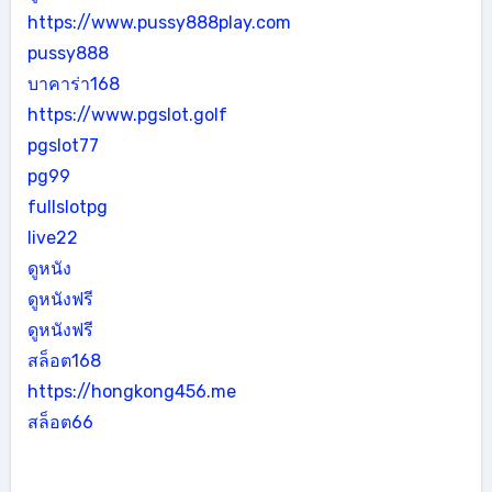
https://www.pussy888play.com
pussy888
บาคาร่า168
https://www.pgslot.golf
pgslot77
pg99
fullslotpg
live22
ดูหนัง
ดูหนังฟรี
ดูหนังฟรี
สล็อต168
https://hongkong456.me
สล็อต66