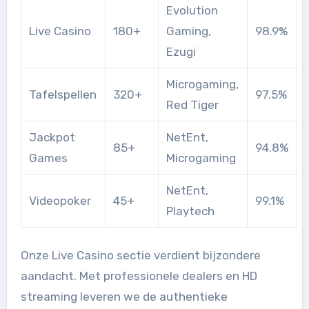
Evolution
Live Casino
180+
Gaming,
98.9%
Ezugi
Microgaming,
Tafelspellen
320+
97.5%
Red Tiger
Jackpot
NetEnt,
85+
94.8%
Games
Microgaming
NetEnt,
Videopoker
45+
99.1%
Playtech
Onze Live Casino sectie verdient bijzondere
aandacht. Met professionele dealers en HD
streaming leveren we de authentieke