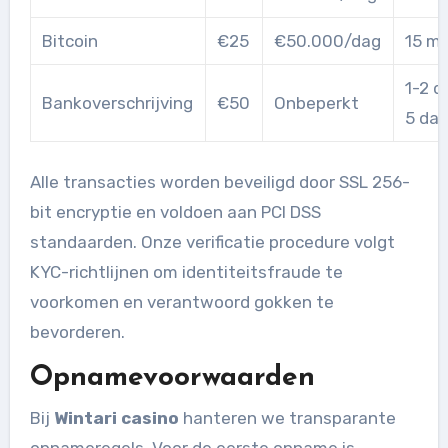
Bitcoin
€25
€50.000/dag
15 mi
1-2 
Bankoverschrijving
€50
Onbeperkt
5 da
Alle transacties worden beveiligd door SSL 256-
bit encryptie en voldoen aan PCI DSS
standaarden. Onze verificatie procedure volgt
KYC-richtlijnen om identiteitsfraude te
voorkomen en verantwoord gokken te
bevorderen.
Opnamevoorwaarden
Bij
Wintari casino
hanteren we transparante
opnameregels. Voor de eerste opname is