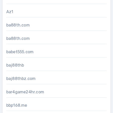
Az1
ba88th.com
ba88th.com
babet555.com
baj88thb
baj88thbz.com
bar4game24hr.com
bbp168.me