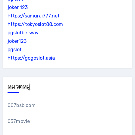
joker 123
https://samurai777.net
https://tokyoslot88.com
pgslotbetway
joker123
pgslot
https://gogoslot.asia
หมวดหมู่
007bsb.com
037movie