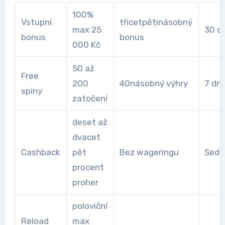
100%
Vstupní
třicetpětinásobný
max 25
30 dn
bonus
bonus
000 Kč
50 až
Free
200
40násobný výhry
7 dní
spiny
zatočení
deset až
dvacet
Cashback
pět
Bez wageringu
Sedm
procent
proher
poloviční
Reload
max