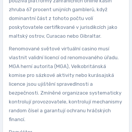
používá platformy zahraničních online kasin
zhruba 67 procent unijních gamblerů, když
dominantní část z tohoto počtu volí
poskytovatele certifikované v jurisdikcích jako
maltský ostrov, Curacao nebo Gibraltar.
Renomované světové virtuální casino musí
vlastnit validní licencí od renomovaného úřadu.
MGA herní autorita (MGA), Velkobritánská
komise pro sázkové aktivity nebo kurásajská
licence jsou ujištění spravedlnosti a
bezpečnosti. Zmíněné organizace systematicky
kontrolují provozovatele, kontrolují mechanismy
random čísel a garantují ochranu hráčských
financí.
Regulátor