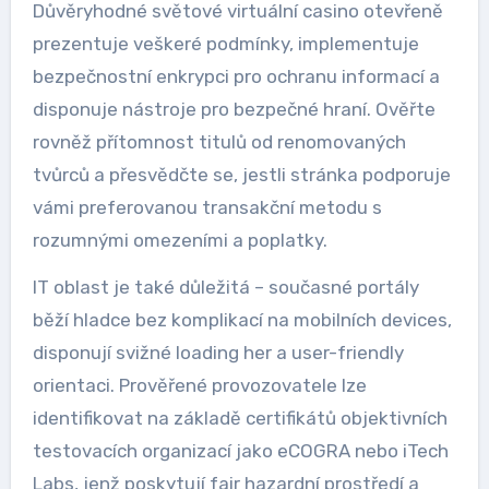
Důvěryhodné světové virtuální casino otevřeně
prezentuje veškeré podmínky, implementuje
bezpečnostní enkrypci pro ochranu informací a
disponuje nástroje pro bezpečné hraní. Ověřte
rovněž přítomnost titulů od renomovaných
tvůrců a přesvědčte se, jestli stránka podporuje
vámi preferovanou transakční metodu s
rozumnými omezeními a poplatky.
IT oblast je také důležitá – současné portály
běží hladce bez komplikací na mobilních devices,
disponují svižné loading her a user-friendly
orientaci. Prověřené provozovatele lze
identifikovat na základě certifikátů objektivních
testovacích organizací jako eCOGRA nebo iTech
Labs, jenž poskytují fair hazardní prostředí a