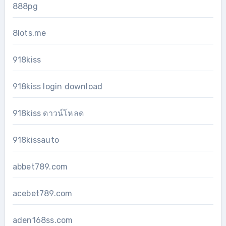
888pg
8lots.me
918kiss
918kiss login download
918kiss ดาวน์โหลด
918kissauto
abbet789.com
acebet789.com
aden168ss.com