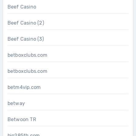
Beef Casino
Beef Casino (2)
Beef Casino (3)
betboxclubs.com
betboxclubs.com
betm4vip.com
betway
Betwoon TR
bio285th.com