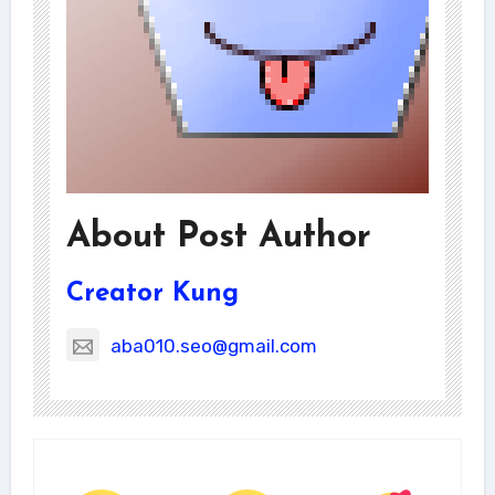
About Post Author
Creator Kung
aba010.seo@gmail.com