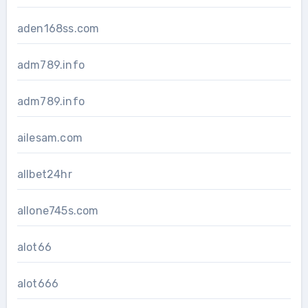
aden168ss.com
adm789.info
adm789.info
ailesam.com
allbet24hr
allone745s.com
alot66
alot666