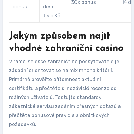
30x bonus
14 dn
bonus
deset
tisíc Kč
Jakým způsobem najít
vhodné zahraniční casino
V rámci selekce zahraničního poskytovatele je
zásadní orientovat se na mix mnoha kritérií.
Primárně prověřte přítomnost aktuální
certifikátu a přečtěte si nezávislé recenze od
reálných uživatelů. Testujte standardy
zákaznické servisu zadáním přesných dotazů a
přečtěte bonusové pravidla s obrátkových
požadavků.