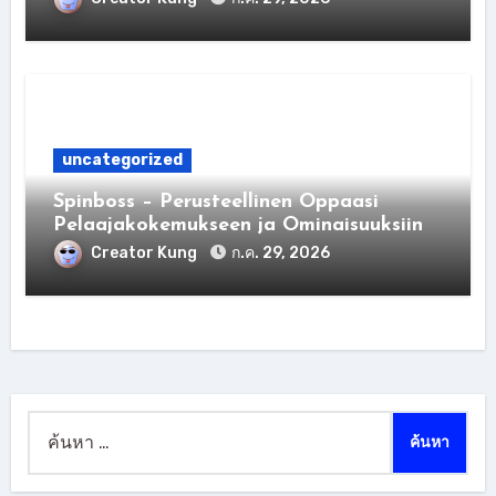
uncategorized
Spinboss – Perusteellinen Oppaasi
Pelaajakokemukseen ja Ominaisuuksiin
Creator Kung
ก.ค. 29, 2026
ค้นหา
สำหรับ: