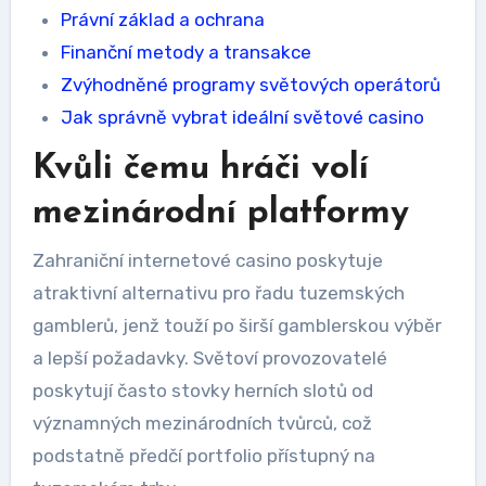
Právní základ a ochrana
Finanční metody a transakce
Zvýhodněné programy světových operátorů
Jak správně vybrat ideální světové casino
Kvůli čemu hráči volí
mezinárodní platformy
Zahraniční internetové casino poskytuje
atraktivní alternativu pro řadu tuzemských
gamblerů, jenž touží po širší gamblerskou výběr
a lepší požadavky. Světoví provozovatelé
poskytují často stovky herních slotů od
významných mezinárodních tvůrců, což
podstatně předčí portfolio přístupný na