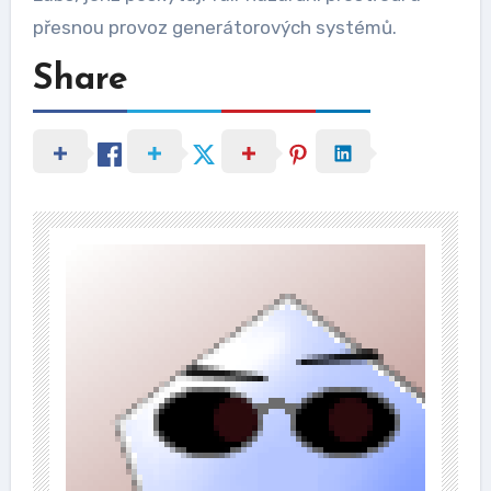
přesnou provoz generátorových systémů.
Share