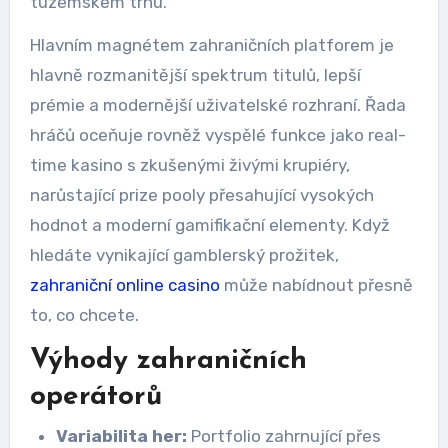
tuzemském trhu.
Hlavním magnétem zahraničních platforem je
hlavně rozmanitější spektrum titulů, lepší
prémie a modernější uživatelské rozhraní. Řada
hráčů oceňuje rovněž vyspělé funkce jako real-
time kasino s zkušenými živými krupiéry,
narůstající prize pooly přesahující vysokých
hodnot a moderní gamifikační elementy. Když
hledáte vynikající gamblerský prožitek,
zahraniční online casino
může nabídnout přesně
to, co chcete.
Výhody zahraničních
operátorů
Variabilita her:
Portfolio zahrnující přes