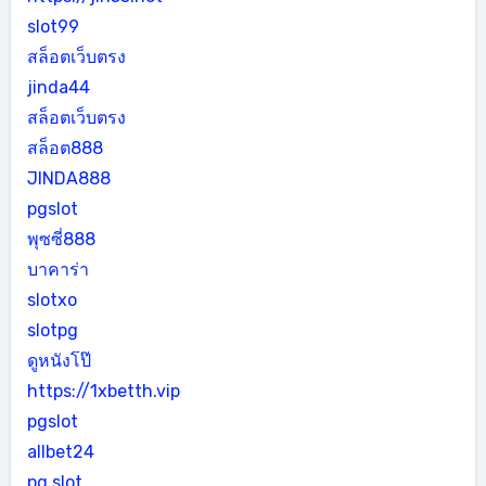
slot99
สล็อตเว็บตรง
jinda44
สล็อตเว็บตรง
สล็อต888
JINDA888
pgslot
พุซซี่888
บาคาร่า
slotxo
slotpg
ดูหนังโป๊
https://1xbetth.vip
pgslot
allbet24
pg slot