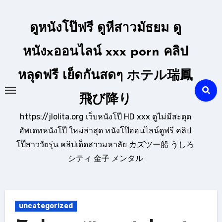
Skip
to
ดูหนังโป๊ฟรี ดูหีสาวมัธยม ดู
content
หนังxออนไลน์ xxx porn คลิป
หลุดฟรี เย็ดกันสดๆ ホテル瑞鳳
飛び降り
https://jlolita.org เว็บหนังโป๊ HD xxx ดูไม่มีสะดุด
อัพเดทหนังโป๊ ใหม่ล่าสุด หนังโป๊ออนไลน์ดูฟรี คลิป
โป๊สาววัยรุ่น คลิปเด็ดสาวมหาลัย カズツー船 うしろ
シティ 金子 メンタル
uncategorized