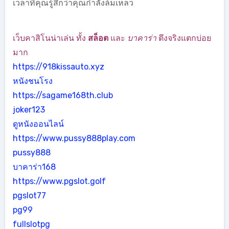
เวลาที่คุณรู้สึกว่าคุณกำลังล้มเหลว
เว็บคาสิโนน่าเล่น ทั้ง
สล็อต
และ
บาคาร่า
ตึงจริงแตกบ่อย
มาก
https://918kissauto.xyz
หนังชนโรง
https://sagame168th.club
joker123
ดูหนังออนไลน์
https://www.pussy888play.com
pussy888
บาคาร่า168
https://www.pgslot.golf
pgslot77
pg99
fullslotpg