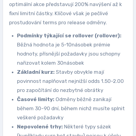
optimální akce představují 200% navýšení až k
fixní limitní částky. Klíčové však je pečlivé
prostudování terms pro release odměny.
Podmínky týkající se rollover (rollover):
Běžná hodnota je 5-10násobek prémie
hodnoty, přísnější požadavky jsou schopny
nařizovat kolem 30násobek
Základní kurz:
Stavby obvykle mají
povinnost naplňovat nejnižší odds 1.50-2.00
pro započítání do nezbytné obrátky
Časové limity:
Odměny běžně zanikají
během 30-90 dní, během nichž musíte splnit
veškeré požadavky
Nepovolené trhy:
Některé typy sázek
(kupříkladu sure bet stavby) nejsou k účelu