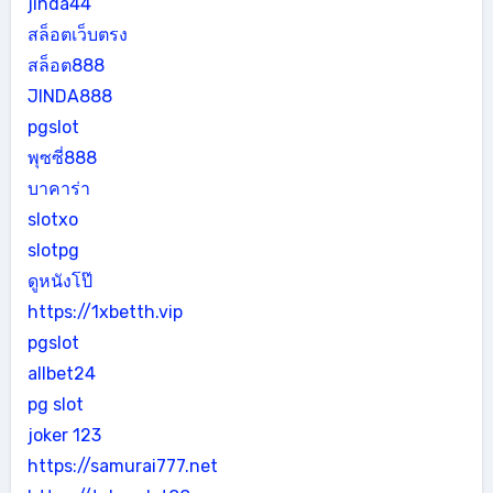
jinda44
สล็อตเว็บตรง
สล็อต888
JINDA888
pgslot
พุซซี่888
บาคาร่า
slotxo
slotpg
ดูหนังโป๊
https://1xbetth.vip
pgslot
allbet24
pg slot
joker 123
https://samurai777.net