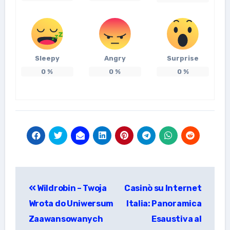
Sleepy
Angry
Surprise
0
%
0
%
0
%
แนะแนว
Wildrobin – Twoja
Casinò su Internet
เรื่อง
Wrota do Uniwersum
Italia: Panoramica
Zaawansowanych
Esaustiva al