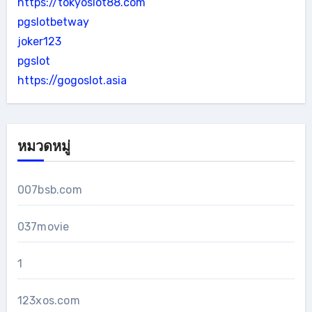
https://tokyoslot88.com
pgslotbetway
joker123
pgslot
https://gogoslot.asia
หมวดหมู่
007bsb.com
037movie
1
123xos.com