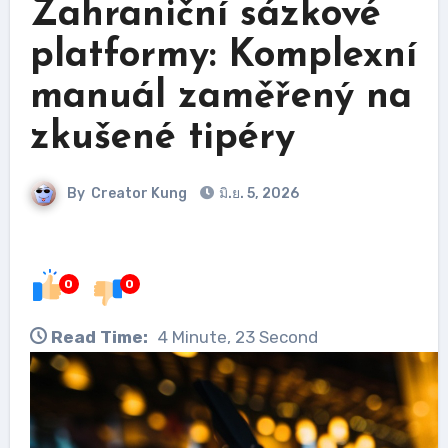
Zahraniční sázkové
platformy: Komplexní
manuál zaměřený na
zkušené tipéry
By
Creator Kung
มิ.ย. 5, 2026
0
0
Read Time:
4 Minute, 23 Second