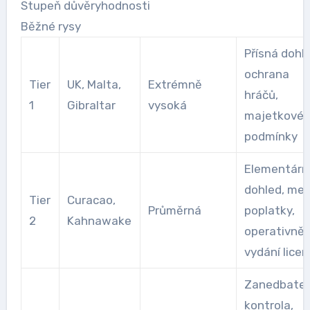
Stupeň důvěryhodnosti
Běžné rysy
Přísná dohl
ochrana
Tier
UK, Malta,
Extrémně
hráčů,
1
Gibraltar
vysoká
majetkové
podmínky
Elementárn
dohled, men
Tier
Curacao,
Průměrná
poplatky,
2
Kahnawake
operativněj
vydání lice
Zanedbatel
kontrola,