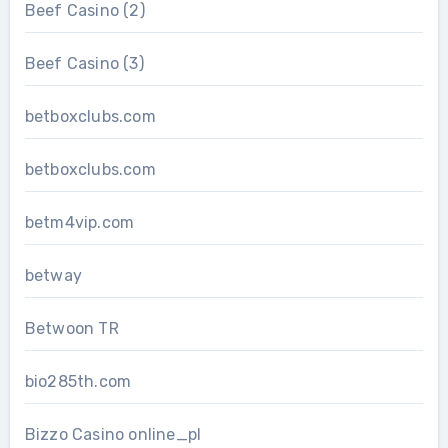
Beef Casino (2)
Beef Casino (3)
betboxclubs.com
betboxclubs.com
betm4vip.com
betway
Betwoon TR
bio285th.com
Bizzo Casino online_pl