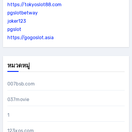
https://tokyoslot88.com
pgslotbetway
joker123
pgslot
https://gogoslot.asia
หมวดหมู่
007bsb.com
037movie
1
123xos.com