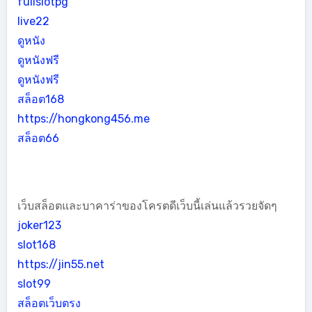
fullslotpg
live22
ดูหนัง
ดูหนังฟรี
ดูหนังฟรี
สล็อต168
https://hongkong456.me
สล็อต66
เว็บสล็อตและบาคาร่าของโครตดีเว็บนี้เล่นแล้วรวยจัดๆ
joker123
slot168
https://jin55.net
slot99
สล็อตเว็บตรง