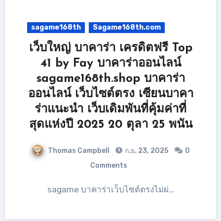
sagame168th
Sagame168th.com
เว็บใหญ่ บาคาร่า เครดิตฟรี Top
41 by Fay บาคาร่าออนไลน์
sagame168th.shop บาคาร่า
ออนไลน์ เว็บไซต์ตรง เซียนบาคา
ร่าแนะนำ เว็บเดิมพันที่คุ้มค่าที่
สุดแห่งปี 2025 20 ตุลา 25 พนัน
Thomas Campbell
ก.ย. 23, 2025
0
Comments
sagame บาคาร่าเว็บไซต์ตรงไม่ผ่…