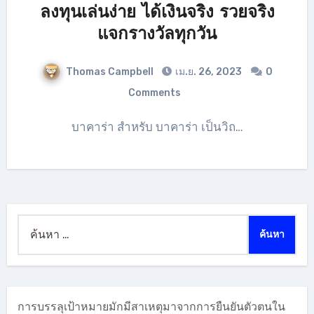
ลงทุนเล่นง่าย ได้เงินจริง รวยจริง
แจกรางวัลทุกวัน
Thomas Campbell
เม.ย. 26, 2023
0
Comments
บาคาร่า สำหรับ บาคาร่า เป็นวิถ…
ค้นหา
สำหรับ:
การบรรลุเป้าหมายมักมีสาเหตุมาจากการยืนยันตัวตนใน