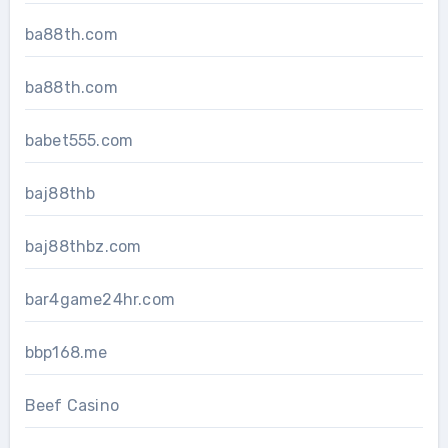
ba88th.com
ba88th.com
babet555.com
baj88thb
baj88thbz.com
bar4game24hr.com
bbp168.me
Beef Casino