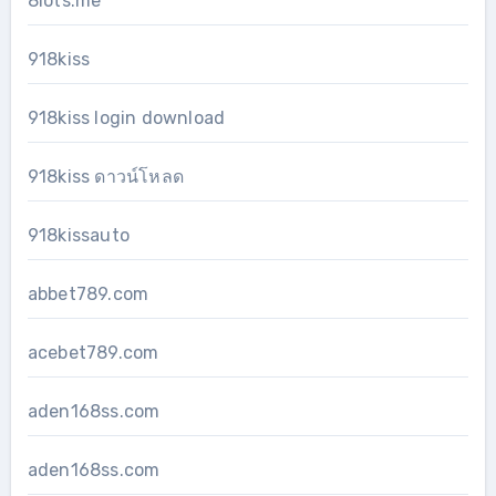
8lots.me
918kiss
918kiss login download
918kiss ดาวน์โหลด
918kissauto
abbet789.com
acebet789.com
aden168ss.com
aden168ss.com