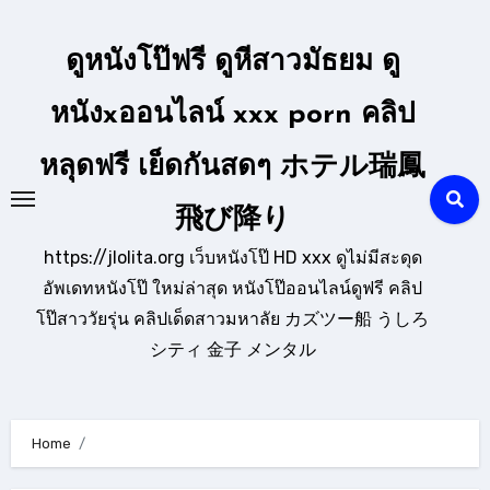
Skip
to
ดูหนังโป๊ฟรี ดูหีสาวมัธยม ดู
content
หนังxออนไลน์ xxx porn คลิป
หลุดฟรี เย็ดกันสดๆ ホテル瑞鳳
飛び降り
https://jlolita.org เว็บหนังโป๊ HD xxx ดูไม่มีสะดุด
อัพเดทหนังโป๊ ใหม่ล่าสุด หนังโป๊ออนไลน์ดูฟรี คลิป
โป๊สาววัยรุ่น คลิปเด็ดสาวมหาลัย カズツー船 うしろ
シティ 金子 メンタル
Home