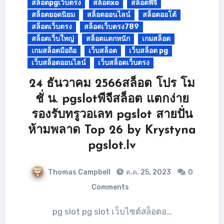
สล็อตpgเว็บตรง
สล็อตxo
สล็อตพีจี
สล็อตยอดนิยม
สล็อตออนไลน์
สล็อตออโต้
สล็อตเว็บตรง
สล็อตเว็บตรง789
สล็อตเว็บใหญ่
สล็อตแตกหนัก
เกมสล็อต
เกมสล็อตมือถือ
เว็บสล็อต
เว็บสล็อต pg
เว็บสล็อตออนไลน์
เว็บสล็อตเว็บตรง
24 ธันวาคม 2566สล็อต โปร โม
ชั่ น. pgslotพีจีสล็อต แตกง่าย
รองรับทรูวอเลท pgslot สายปั่น
ห้ามพลาด Top 26 by Krystyna
pgslot.lv
Thomas Campbell
ต.ค. 25, 2023
0
Comments
pg slot pg slot เว็บไซต์สล็อตอ…