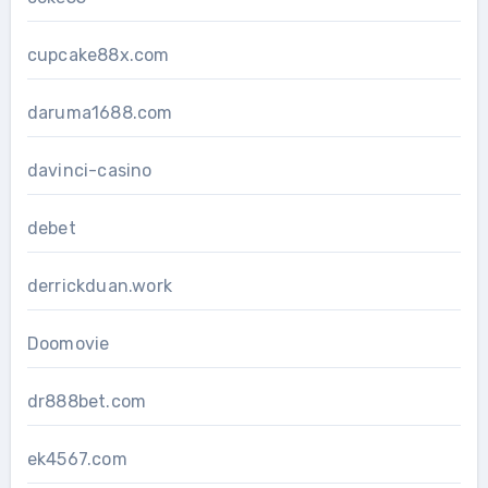
cupcake88x.com
daruma1688.com
davinci-casino
debet
derrickduan.work
Doomovie
dr888bet.com
ek4567.com