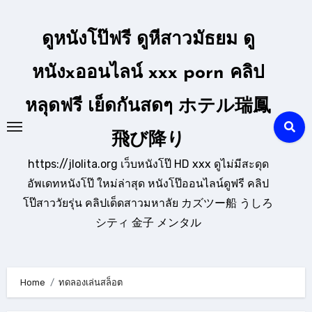
Skip
to
ดูหนังโป๊ฟรี ดูหีสาวมัธยม ดู
content
หนังxออนไลน์ xxx porn คลิป
หลุดฟรี เย็ดกันสดๆ ホテル瑞鳳
飛び降り
https://jlolita.org เว็บหนังโป๊ HD xxx ดูไม่มีสะดุด
อัพเดทหนังโป๊ ใหม่ล่าสุด หนังโป๊ออนไลน์ดูฟรี คลิป
โป๊สาววัยรุ่น คลิปเด็ดสาวมหาลัย カズツー船 うしろ
シティ 金子 メンタル
Home
ทดลองเล่นสล็อต