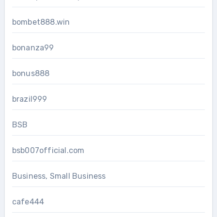
bombet888.win
bonanza99
bonus888
brazil999
BSB
bsb007official.com
Business, Small Business
cafe444