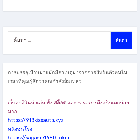
ค้นหา
สำหรับ:
การบรรลุเป้าหมายมักมีสาเหตุมาจากการยืนยันตัวตนใน
เวลาที่คุณรู้สึกว่าคุณกำลังล้มเหลว
เว็บคาสิโนน่าเล่น ทั้ง
สล็อต
และ
บาคาร่า
ตึงจริงแตกบ่อย
มาก
https://918kissauto.xyz
หนังชนโรง
https://sagame168th.club