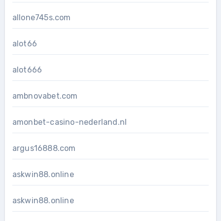
allone745s.com
alot66
alot666
ambnovabet.com
amonbet-casino-nederland.nl
argus16888.com
askwin88.online
askwin88.online