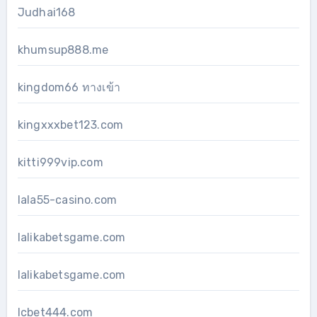
Judhai168
khumsup888.me
kingdom66 ทางเข้า
kingxxxbet123.com
kitti999vip.com
lala55-casino.com
lalikabetsgame.com
lalikabetsgame.com
lcbet444.com