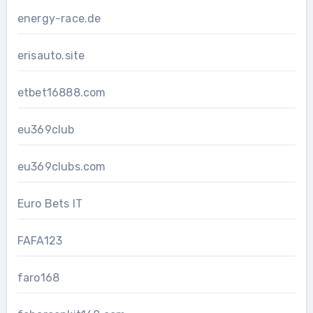
energy-race.de
erisauto.site
etbet16888.com
eu369club
eu369clubs.com
Euro Bets IT
FAFA123
faro168