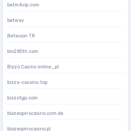
betm4vip.com
betway
Betwoon TR
bio285th.com
Bizzo Casino online_pl
bizzo-cassino.top
bizzotgp.com
blazespinscasino.com.de
blazespinscasino.pl