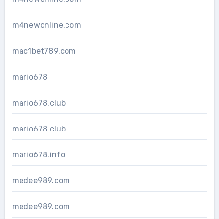
m4newonline.com
mac1bet789.com
mario678
mario678.club
mario678.club
mario678.info
medee989.com
medee989.com