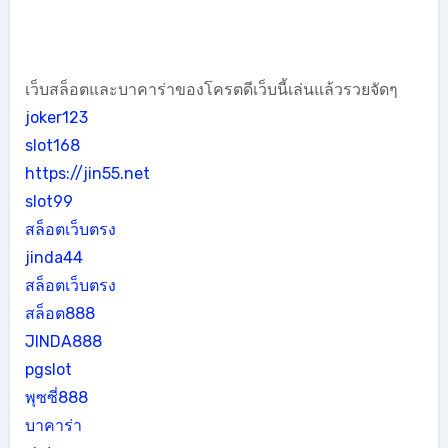
เว็บสล็อตและบาคาร่าของโครตดีเว็บนี้เล่นแล้วรวยจัดๆ
joker123
slot168
https://jin55.net
slot99
สล็อตเว็บตรง
jinda44
สล็อตเว็บตรง
สล็อต888
JINDA888
pgslot
พุซซี่888
บาคาร่า