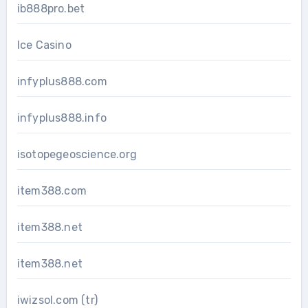
ib888pro.bet
Ice Casino
infyplus888.com
infyplus888.info
isotopegeoscience.org
item388.com
item388.net
item388.net
iwizsol.com (tr)