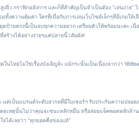
งลิ่ว กราฟิกอลังการ และก็ที่สำคัญเป็นจำเป็นต้อง “เล่นง่าย” ไ
ั้งความคุ้มค่า ใครที่เบื่อกับการเล่นเว็บไซต์เล็กๆที่มีเกมให้เ
หยุดป้ายตรงนี้เป็นจบทุกความอยาก เตรียมตัวให้พร้อมนะคะ เนื่
สร้างได้อย่างง่ายๆแค่ปลายนิ้วสัมผัส!
ในไทยไม่ใช่เรื่องบังเอิญจ้ะ แม้กระนั้นเป็นเนื่องจากว่า 188bet ร
้นะคะ แต่เป็นแบรนด์ระดับสากลที่มีใบเซอร์ฯ รับประกันความปลอ
โดยเหตุนั้นไม่ว่าคุณจะชนะหลักหมื่น หรือสอยแจ็คพอตหลักล้าน 
่นใจได้เลยว่า “ทุกยอดคือของแท้”