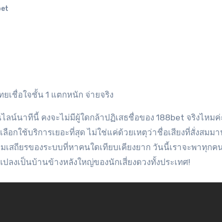
et
ยเชื่อใจชั้น 1 แตกหนัก จ่ายจริง
์นาทีนี้ คงจะไม่มีผู้ใดกล้าปฏิเสธชื่อของ 188bet จริงไหมค
กใช้บริการเยอะที่สุด ไม่ใช่แค่ด้วยเหตุว่าชื่อเสียงที่สั่งสมม
ามเสถียรของระบบที่หาคนใดเทียบเคียงยาก วันนี้เราจะพาทุกค
แปลงเป็นบ้านข้างหลังใหญ่ของนักเสี่ยงดวงทั้งประเทศ!