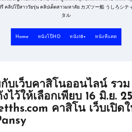
ูฟรี คลิปโป๊สาววัยรุ่น คลิปเด็ดสาวมหาลัย カズツー船 うしろ
タル
Home
หนังโป๊HD
หนัง18+
หนังหีแตด
กับเว็บคาสิโนออนไลน์ รวม
ไว้ให้เลือกเพียบ 16 มิ.ย. 2
tths.com คาสิโน เว็บเปิดใ
Pansy