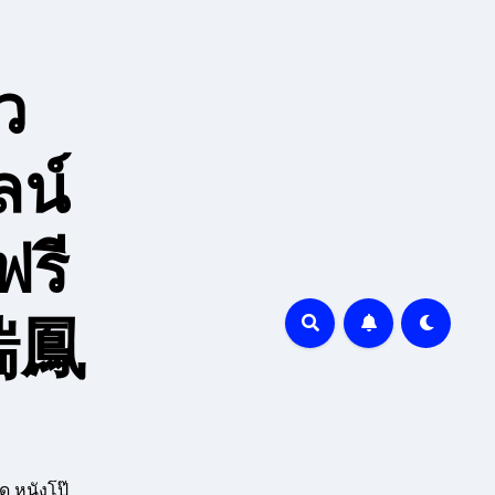
ว
ลน์
ฟรี
ル瑞鳳
ุด หนังโป๊