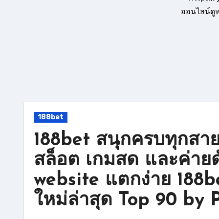
ออนไลน์ด
188bet
188bet สนุกครบทุกสาย
สล็อต เกมสด และค่ายดัง
website แตกง่าย 188be
ใหม่ล่าสุด Top 90 by 