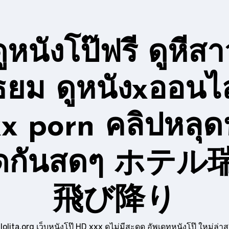
ดูหนังโป๊ฟรี ดูหีสา
ธยม ดูหนังxออนไ
x porn คลิปหลุด
็ดกันสดๆ ホテ
飛び降り
lolita.org เว็บหนังโป๊ HD xxx ดูไม่มีสะดุด อัพเดทหนังโป๊ ใหม่ล่าส