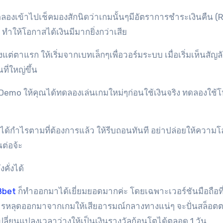
น ทดลองเข้าไปเช็คมองสักนิดว่าเกมนั้นๆมีอัตราการชำระเงินคืน (
ย ทำให้โอกาสได้เงินมีมากยิ่งกว่าเสีย
งแต่ตาแรก ให้เริ่มจากเบทเล็กๆเพื่อวอร์มระบบ เมื่อเริ่มเห็นสัญล
ที่ใหญ่ขึ้น
ด Demo ให้คุณได้ทดลองเล่นเกมใหม่ๆก่อนใช้เงินจริง ทดลองใช้โ
อได้กำไรตามที่ต้องการแล้ว ให้รีบถอนทันที อย่าปล่อยให้ความ
นต่อจ้ะ
คั่งได้
8bet
ก็ทำออกมาได้เยี่ยมยอดมากค่ะ โดยเฉพาะเวอร์ชันมือถือที
การหลุดออกมาจากเกมให้เสียอารมณ์กลางทางแน่ๆ จะปั่นสล็อตต
เปลี่ยนแปลงเวลาว่างให้เป็นเงินรางวัลก้อนโตได้ตลอด 1 วัน