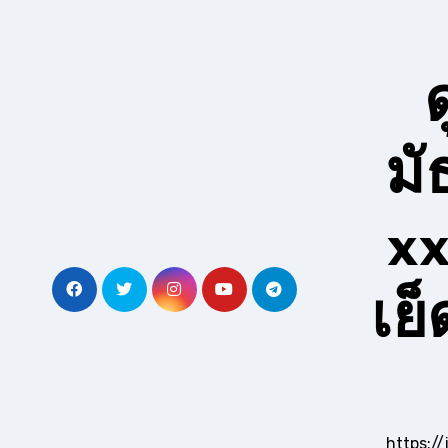
Skip
to
content
มั
xx
เย
https://j