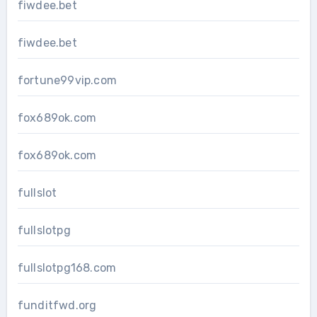
fiwdee.bet
fiwdee.bet
fortune99vip.com
fox689ok.com
fox689ok.com
fullslot
fullslotpg
fullslotpg168.com
funditfwd.org