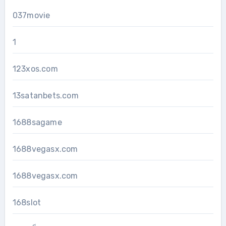
037movie
1
123xos.com
13satanbets.com
1688sagame
1688vegasx.com
1688vegasx.com
168slot