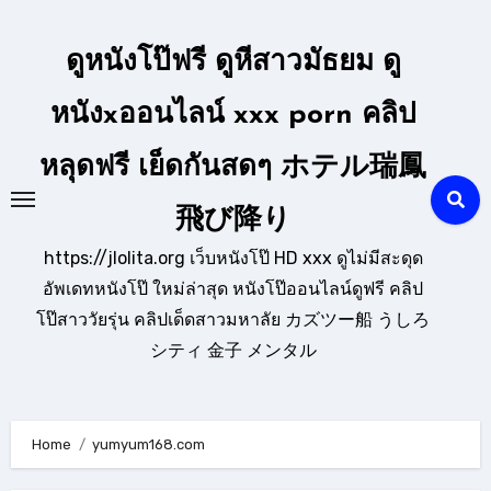
Skip
to
ดูหนังโป๊ฟรี ดูหีสาวมัธยม ดู
content
หนังxออนไลน์ xxx porn คลิป
หลุดฟรี เย็ดกันสดๆ ホテル瑞鳳
飛び降り
https://jlolita.org เว็บหนังโป๊ HD xxx ดูไม่มีสะดุด
อัพเดทหนังโป๊ ใหม่ล่าสุด หนังโป๊ออนไลน์ดูฟรี คลิป
โป๊สาววัยรุ่น คลิปเด็ดสาวมหาลัย カズツー船 うしろ
シティ 金子 メンタル
Home
yumyum168.com