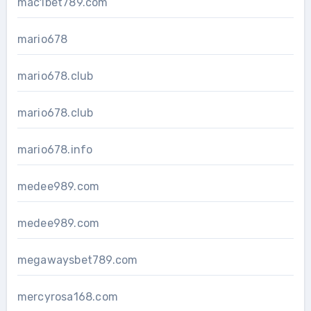
mac1bet789.com
mario678
mario678.club
mario678.club
mario678.info
medee989.com
medee989.com
megawaysbet789.com
mercyrosa168.com