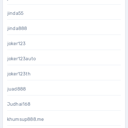
jinda55
jinda888
joker123
joker123auto
joker123th
juad888
Judhai168
khumsup888.me