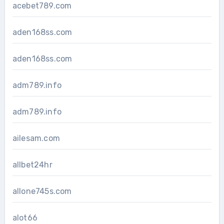
acebet789.com
aden168ss.com
aden168ss.com
adm789.info
adm789.info
ailesam.com
allbet24hr
allone745s.com
alot66