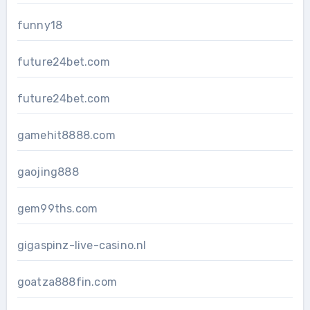
funny18
future24bet.com
future24bet.com
gamehit8888.com
gaojing888
gem99ths.com
gigaspinz-live-casino.nl
goatza888fin.com