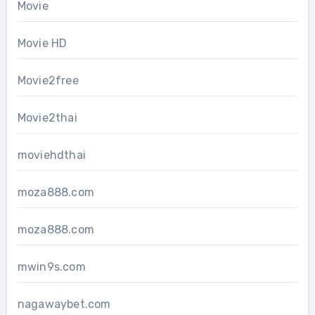
Movie
Movie HD
Movie2free
Movie2thai
moviehdthai
moza888.com
moza888.com
mwin9s.com
nagawaybet.com