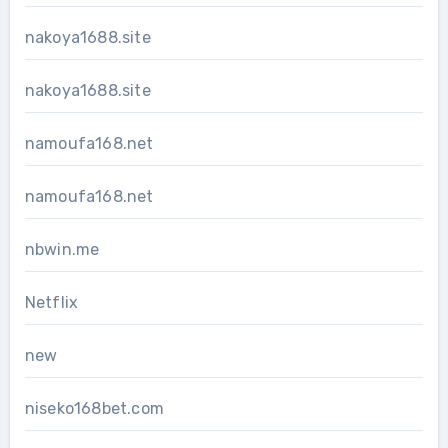
nakoya1688.site
nakoya1688.site
namoufa168.net
namoufa168.net
nbwin.me
Netflix
new
niseko168bet.com