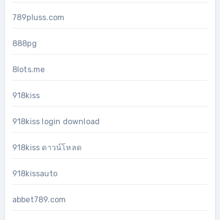
789pluss.com
888pg
8lots.me
918kiss
918kiss login download
918kiss ดาวน์โหลด
918kissauto
abbet789.com