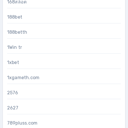
168สล็อต
188bet
188betth
1Win tr
1xbet
1xgameth.com
2576
2627
789pluss.com