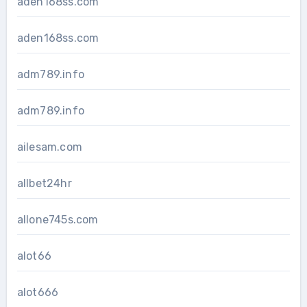
aden168ss.com
aden168ss.com
adm789.info
adm789.info
ailesam.com
allbet24hr
allone745s.com
alot66
alot666