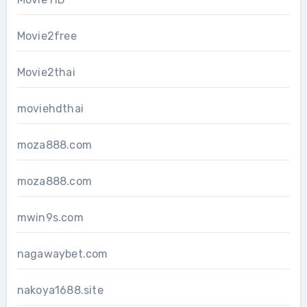
Movie2free
Movie2thai
moviehdthai
moza888.com
moza888.com
mwin9s.com
nagawaybet.com
nakoya1688.site