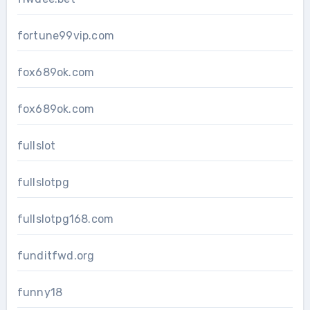
fortune99vip.com
fox689ok.com
fox689ok.com
fullslot
fullslotpg
fullslotpg168.com
funditfwd.org
funny18