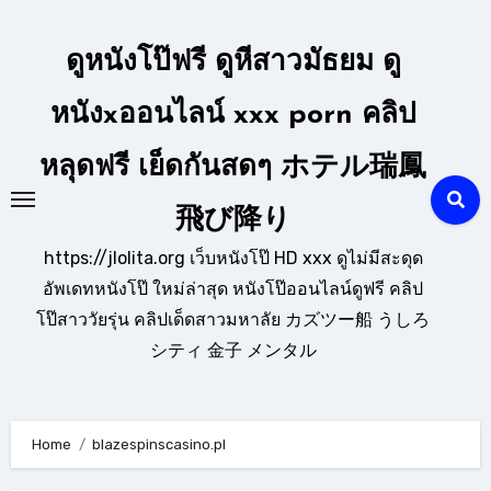
Skip
to
ดูหนังโป๊ฟรี ดูหีสาวมัธยม ดู
content
หนังxออนไลน์ xxx porn คลิป
หลุดฟรี เย็ดกันสดๆ ホテル瑞鳳
飛び降り
https://jlolita.org เว็บหนังโป๊ HD xxx ดูไม่มีสะดุด
อัพเดทหนังโป๊ ใหม่ล่าสุด หนังโป๊ออนไลน์ดูฟรี คลิป
โป๊สาววัยรุ่น คลิปเด็ดสาวมหาลัย カズツー船 うしろ
シティ 金子 メンタル
Home
blazespinscasino.pl