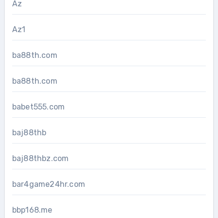
Az
Az1
ba88th.com
ba88th.com
babet555.com
baj88thb
baj88thbz.com
bar4game24hr.com
bbp168.me