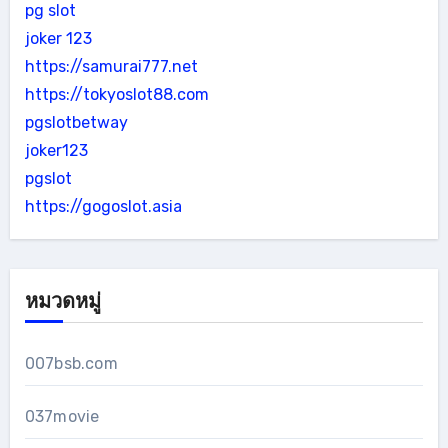
pg slot
joker 123
https://samurai777.net
https://tokyoslot88.com
pgslotbetway
joker123
pgslot
https://gogoslot.asia
หมวดหมู่
007bsb.com
037movie