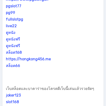
pgslot77
pg99
fullslotpg
live22
ดูหนัง
ดูหนังฟรี
ดูหนังฟรี
สล็อต168
https://hongkong456.me
สล็อต66
เว็บสล็อตและบาคาร่าของโครตดีเว็บนี้เล่นแล้วรวยจัดๆ
joker123
slot168