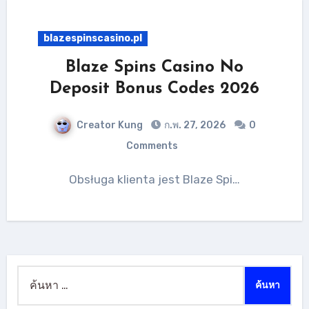
blazespinscasino.pl
Blaze Spins Casino No
Deposit Bonus Codes 2026
Creator Kung
ก.พ. 27, 2026
0
Comments
Obsługa klienta jest Blaze Spi…
ค้นหา
สำหรับ: