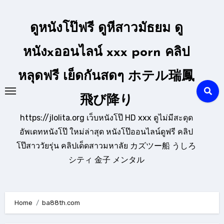
Skip
to
ดูหนังโป๊ฟรี ดูหีสาวมัธยม ดู
content
หนังxออนไลน์ xxx porn คลิป
หลุดฟรี เย็ดกันสดๆ ホテル瑞鳳
飛び降り
https://jlolita.org เว็บหนังโป๊ HD xxx ดูไม่มีสะดุด
อัพเดทหนังโป๊ ใหม่ล่าสุด หนังโป๊ออนไลน์ดูฟรี คลิป
โป๊สาววัยรุ่น คลิปเด็ดสาวมหาลัย カズツー船 うしろ
シティ 金子 メンタル
Home
ba88th.com