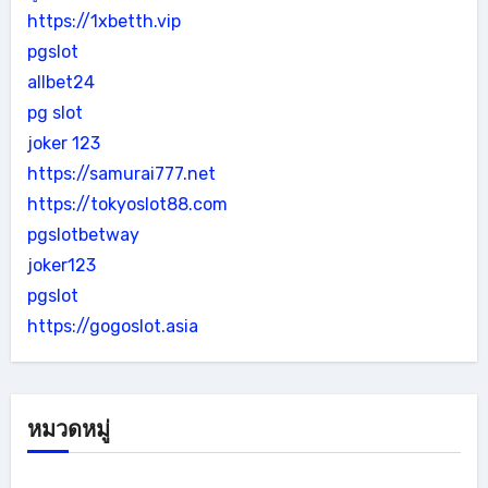
https://1xbetth.vip
pgslot
allbet24
pg slot
joker 123
https://samurai777.net
https://tokyoslot88.com
pgslotbetway
joker123
pgslot
https://gogoslot.asia
หมวดหมู่