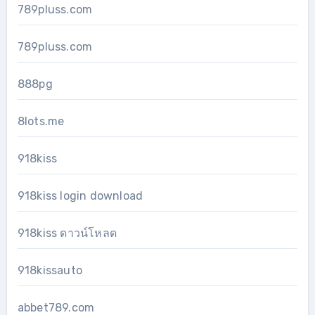
789pluss.com
789pluss.com
888pg
8lots.me
918kiss
918kiss login download
918kiss ดาวน์โหลด
918kissauto
abbet789.com