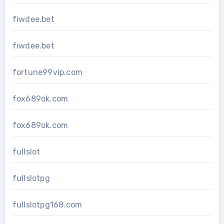
fiwdee.bet
fiwdee.bet
fortune99vip.com
fox689ok.com
fox689ok.com
fullslot
fullslotpg
fullslotpg168.com