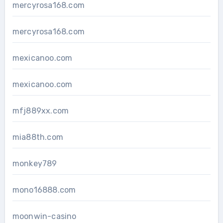
mercyrosa168.com
mercyrosa168.com
mexicanoo.com
mexicanoo.com
mfj889xx.com
mia88th.com
monkey789
mono16888.com
moonwin-casino