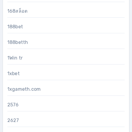
168สล็อต
188bet
188betth
1Win tr
1xbet
1xgameth.com
2576
2627