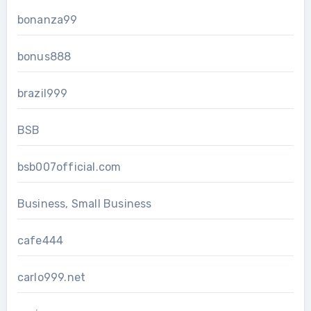
bonanza99
bonus888
brazil999
BSB
bsb007official.com
Business, Small Business
cafe444
carlo999.net