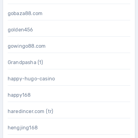
gobaza88.com
golden456
gowingo88.com
Grandpasha (1)
happy-hugo-casino
happy168
haredincer.com (tr)
hengjing168