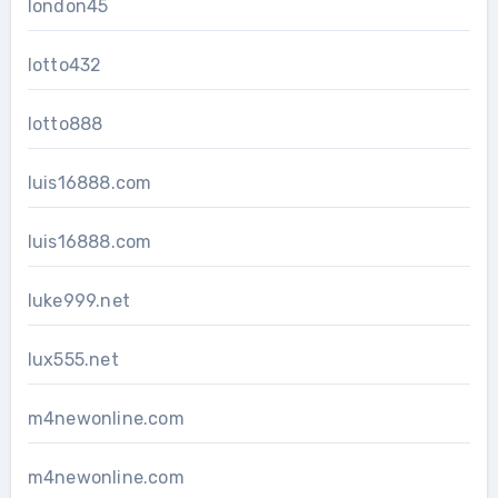
london45
lotto432
lotto888
luis16888.com
luis16888.com
luke999.net
lux555.net
m4newonline.com
m4newonline.com