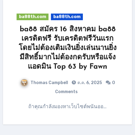
ba88th.com
ba88th.com
ba88 สมัคร 16 สิงหาคม ba88
เครดิตฟรี รับเครดิตฟรีวันแรก
โดยไม่ต้องเติมเงินยิ่งเล่นนานยิ่ง
มีสิทธิ์มากไม่ต้องกดรับหรือแจ้ง
แอดมิน Top 63 by Fawn
Thomas Campbell
ต.ค. 6, 2025
0
Comments
ถ้าคุณกำลังมองหาเว็บไซต์พนันออ…