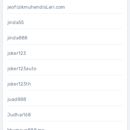
jeofizikmuhendisLeri.com
jinda55
jinda888
joker123
joker123auto
joker123th
juad888
Judhai168