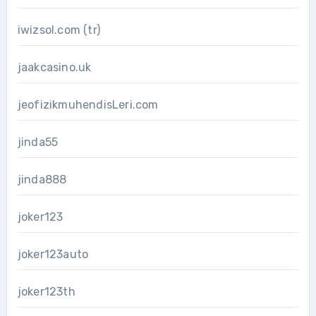
iwizsol.com (tr)
jaakcasino.uk
jeofizikmuhendisLeri.com
jinda55
jinda888
joker123
joker123auto
joker123th