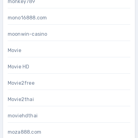
monkey789
mono16888.com
moonwin-casino
Movie
Movie HD
Movie2free
Movie2thai
moviehdthai
moza888.com