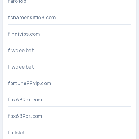
faro168
fcharoenkit168.com
finnivips.com
fiwdee.bet
fiwdee.bet
fortune99vip.com
fox689ok.com
fox689ok.com
fullslot