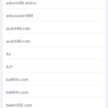
askwin88.online
askyouwin888
audi688.com
audi688.com
Az
Az1
ba88th.com
ba88th.com
babet555.com