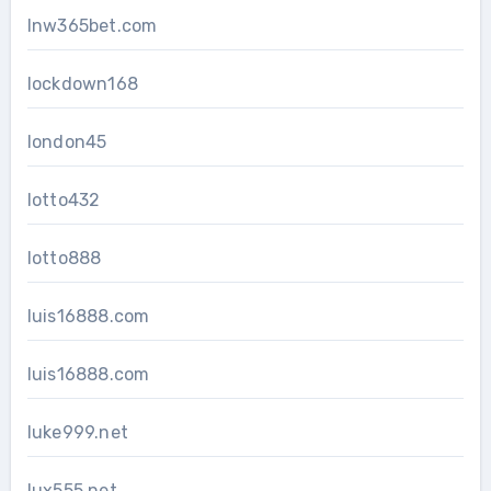
lnw365bet.com
lockdown168
london45
lotto432
lotto888
luis16888.com
luis16888.com
luke999.net
lux555.net