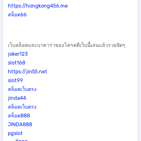
https://hongkong456.me
สล็อต66
เว็บสล็อตและบาคาร่าของโครตดีเว็บนี้เล่นแล้วรวยจัดๆ
joker123
slot168
https://jin55.net
slot99
สล็อตเว็บตรง
jinda44
สล็อตเว็บตรง
สล็อต888
JINDA888
pgslot