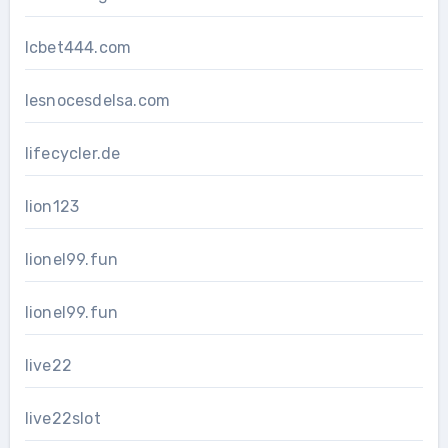
lcbet444.com
lesnocesdelsa.com
lifecycler.de
lion123
lionel99.fun
lionel99.fun
live22
live22slot