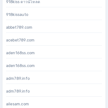
918kiss ดาวน์โหลด
918kissauto
abbet789.com
acebet789.com
aden168ss.com
aden168ss.com
adm789.info
adm789.info
ailesam.com