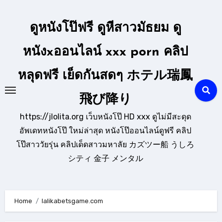
Skip
to
ดูหนังโป๊ฟรี ดูหีสาวมัธยม ดู
content
หนังxออนไลน์ xxx porn คลิป
หลุดฟรี เย็ดกันสดๆ ホテル瑞鳳
飛び降り
https://jlolita.org เว็บหนังโป๊ HD xxx ดูไม่มีสะดุด
อัพเดทหนังโป๊ ใหม่ล่าสุด หนังโป๊ออนไลน์ดูฟรี คลิป
โป๊สาววัยรุ่น คลิปเด็ดสาวมหาลัย カズツー船 うしろ
シティ 金子 メンタル
Home
lalikabetsgame.com