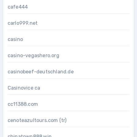
cafe444
carlo999.net
casino
casino-vegashero.org
casinobeef-deutschland.de
Casinovice ca
cc11388.com
cenoteazultours.com (tr)
chinatown888.win