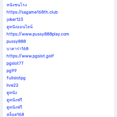
หนังชนโรง
https://sagame168th.club
joker123
ดูหนังออนไลน์
https://www.pussy888play.com
pussy888
บาคาร่า168
https://www.pgslot.golf
pgslot77
pg99
fullslotpg
live22
ดูหนัง
ดูหนังฟรี
ดูหนังฟรี
สล็อต168