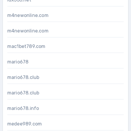
m4newonline.com
m4newonline.com
mac1bet789.com
mario678
mario678.club
mario678.club
mario678.info
medee989.com