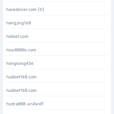
haredincer.com (tr)
hengjing168
hi6bet.com
hiso8888s.com
hongkong456
hubbet168.com
hubbet168.com
hydra888 เครดิตฟรี