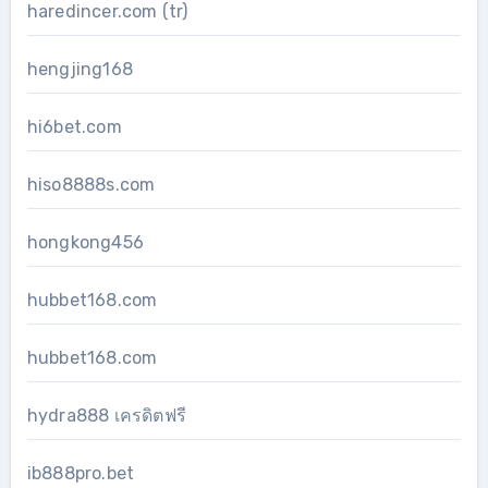
haredincer.com (tr)
hengjing168
hi6bet.com
hiso8888s.com
hongkong456
hubbet168.com
hubbet168.com
hydra888 เครดิตฟรี
ib888pro.bet