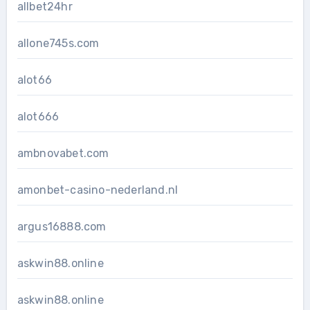
allbet24hr
allone745s.com
alot66
alot666
ambnovabet.com
amonbet-casino-nederland.nl
argus16888.com
askwin88.online
askwin88.online