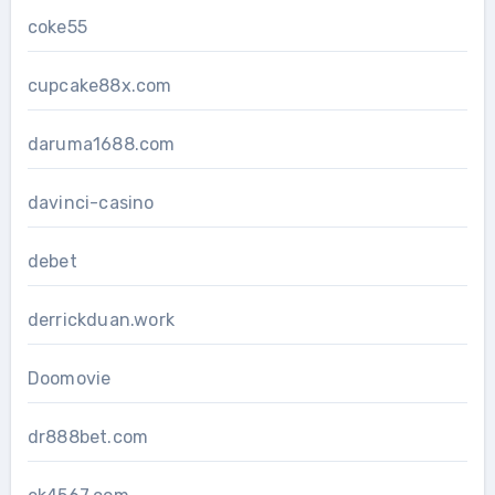
coke55
cupcake88x.com
daruma1688.com
davinci-casino
debet
derrickduan.work
Doomovie
dr888bet.com