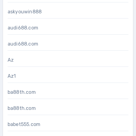
askyouwin888
audi688.com
audi688.com
Az
Az1
ba88th.com
ba88th.com
babet555.com