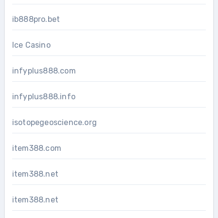
ib888pro.bet
Ice Casino
infyplus888.com
infyplus888.info
isotopegeoscience.org
item388.com
item388.net
item388.net