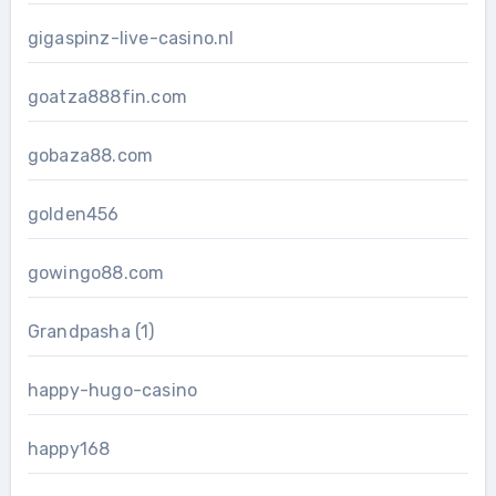
gigaspinz-live-casino.nl
goatza888fin.com
gobaza88.com
golden456
gowingo88.com
Grandpasha (1)
happy-hugo-casino
happy168