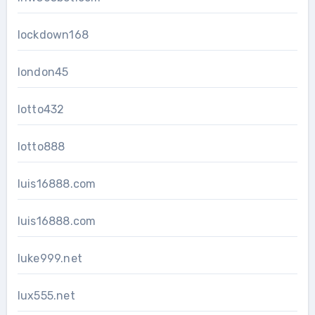
lockdown168
london45
lotto432
lotto888
luis16888.com
luis16888.com
luke999.net
lux555.net