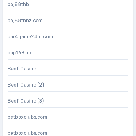
baj88thb
baj88thbz.com
bar4game24hr.com
bbp168.me
Beef Casino
Beef Casino (2)
Beef Casino (3)
betboxclubs.com
betboxclubs.com