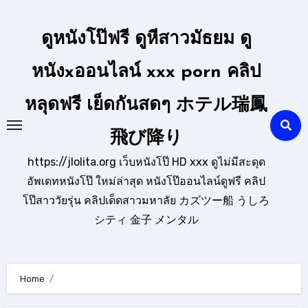
Skip
to
ดูหนังโป๊ฟรี ดูหีสาวมัธยม ดู
content
หนังxออนไลน์ xxx porn คลิป
หลุดฟรี เย็ดกันสดๆ ホテル瑞鳳
飛び降り
https://jlolita.org เว็บหนังโป๊ HD xxx ดูไม่มีสะดุด
อัพเดทหนังโป๊ ใหม่ล่าสุด หนังโป๊ออนไลน์ดูฟรี คลิป
โป๊สาววัยรุ่น คลิปเด็ดสาวมหาลัย カズツー船 うしろ
シティ 金子 メンタル
Home