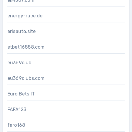
ek4567.com
energy-race.de
erisauto.site
etbet16888.com
eu369club
eu369clubs.com
Euro Bets IT
FAFA123
faro168