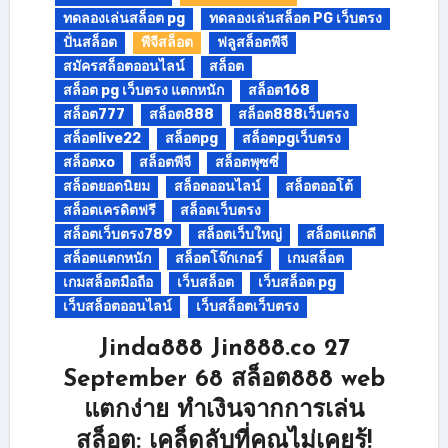
ทดลองเล่นสล็อต pg
ทดลองเล่นสล็อต PG เว็บตรง
ปั่นสล็อต
พีจีสล็อต
ฟลูสล็อตพีจี
สมัครสล็อตออนไลน์
สล็อต
สล็อต pg เว็บตรง แตกหนัก
สล็อต168
สล็อต777
สล็อต888
สล็อต888เว็บตรง
สล็อตlive22
สล็อตpg
สล็อตpgเว็บตรง
สล็อตxo
สล็อตพีจี
สล็อตพุซซี่
สล็อตยอดนิยม
สล็อตออนไลน์
สล็อตออโต้
สล็อตเครดิตฟรี
สล็อตเว็บตรง
สล็อตเว็บตรง789
สล็อตเว็บใหญ่
สล็อตแตกดี
สล็อตแตกหนัก
สล็อตโจ๊กเกอร์
เกมสล็อต
เกมสล็อตมือถือ
เว็บสล็อต
เว็บสล็อต pg
เว็บสล็อตออนไลน์
เว็บสล็อตเว็บตรง
Jinda888 Jin888.co 27
September 68 สล็อต888 web
แตกง่าย ทำเงินจากการเล่น
สล็อต: เคล็ดลับที่คุณไม่เคยรู้!