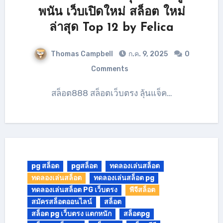
พนัน เว็บเปิดใหม่ สล็อต ใหม่
ล่าสุด Top 12 by Felica
Thomas Campbell
ก.ค. 9, 2025
0
Comments
สล็อต888 สล็อตเว็บตรง ลุ้นแจ็ค…
pg สล็อต
pgสล็อต
ทดลองเล่นสล็อต
ทดลองเล่นสล็อต
ทดลองเล่นสล็อต pg
ทดลองเล่นสล็อต PG เว็บตรง
พีจีสล็อต
สมัครสล็อตออนไลน์
สล็อต
สล็อต pg เว็บตรง แตกหนัก
สล็อตpg