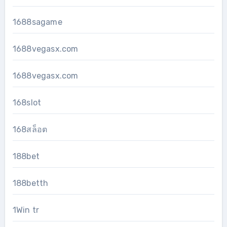
1688sagame
1688vegasx.com
1688vegasx.com
168slot
168สล็อต
188bet
188betth
1Win tr