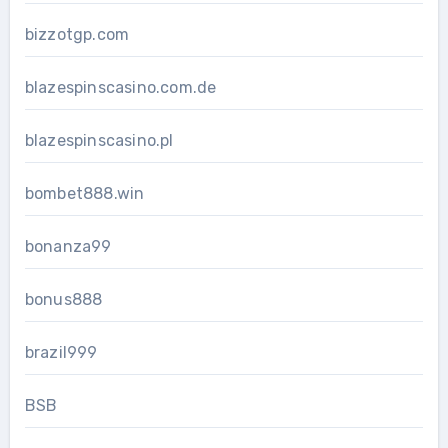
bizzotgp.com
blazespinscasino.com.de
blazespinscasino.pl
bombet888.win
bonanza99
bonus888
brazil999
BSB