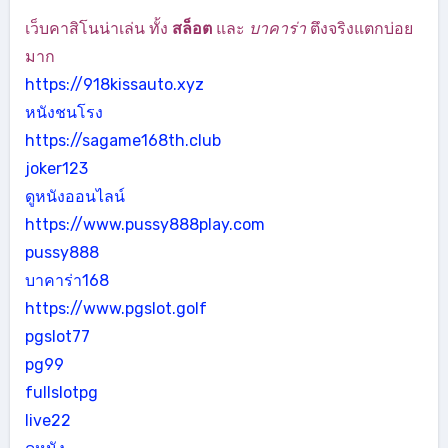
เว็บคาสิโนน่าเล่น ทั้ง
สล็อต
และ
บาคาร่า
ตึงจริงแตกบ่อย
มาก
https://918kissauto.xyz
หนังชนโรง
https://sagame168th.club
joker123
ดูหนังออนไลน์
https://www.pussy888play.com
pussy888
บาคาร่า168
https://www.pgslot.golf
pgslot77
pg99
fullslotpg
live22