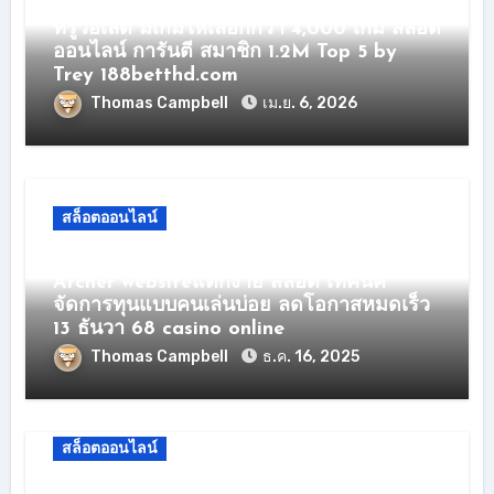
ง่าย แตกจริง เพื่อคนไทย ค่าคอม 1% รับรอง
ทรูวอเลต มีเกมให้เลือกกว่า 4,000 เกม สล็อต
ออนไลน์ การันตี สมาชิก 1.2M Top 5 by
Trey 188betthd.com
Thomas Campbell
เม.ย. 6, 2026
สล็อตออนไลน์
เว็บแม่ สล็อตออนไลน์ เครดิตฟรี Top 22 by
Archer websiteแตกง่าย สล็อต เทคนิค
จัดการทุนแบบคนเล่นบ่อย ลดโอกาสหมดเร็ว
13 ธันวา 68 casino online
Thomas Campbell
ธ.ค. 16, 2025
สล็อตออนไลน์
Texas24 7 กุมภาพันธ์ 2025 texas24 จุด