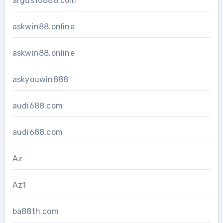
argus16888.com
askwin88.online
askwin88.online
askyouwin888
audi688.com
audi688.com
Az
Az1
ba88th.com