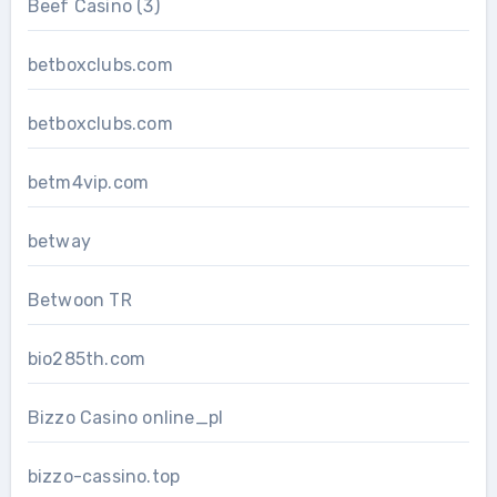
Beef Casino (3)
betboxclubs.com
betboxclubs.com
betm4vip.com
betway
Betwoon TR
bio285th.com
Bizzo Casino online_pl
bizzo-cassino.top