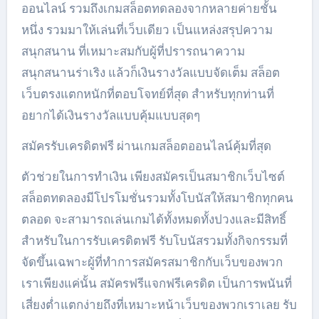
ออนไลน์ รวมถึงเกมสล็อตทดลองจากหลายค่ายชั้น
หนึ่ง รวมมาให้เล่นที่เว็บเดียว เป็นแหล่งสรุปความ
สนุกสนาน ที่เหมาะสมกับผู้ที่ปรารถนาความ
สนุกสนานร่าเริง แล้วก็เงินรางวัลแบบจัดเต็ม สล็อต
เว็บตรงแตกหนักที่ตอบโจทย์ที่สุด สำหรับทุกท่านที่
อยากได้เงินรางวัลแบบคุ้มแบบสุดๆ
สมัครรับเครดิตฟรี ผ่านเกมสล็อตออนไลน์คุ้มที่สุด
ตัวช่วยในการทำเงิน เพียงสมัครเป็นสมาชิกเว็บไซต์
สล็อตทดลองมีโปรโมชั่นรวมทั้งโบนัสให้สมาชิกทุกคน
ตลอด จะสามารถเล่นเกมได้ทั้งหมดทั้งปวงและมีสิทธิ์
สำหรับในการรับเครดิตฟรี รับโบนัสรวมทั้งกิจกรรมที่
จัดขึ้นเฉพาะผู้ที่ทำการสมัครสมาชิกกับเว็บของพวก
เราเพียงแค่นั้น สมัครฟรีแจกฟรีเครดิต เป็นการพนันที่
เสี่ยงต่ำแตกง่ายถึงที่เหมาะหน้าเว็บของพวกเราเลย รับ