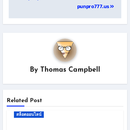
punpro777.us
By
Thomas Campbell
Related Post
สล็อตออนไลน์
188betth 2 พฤษภาคม 2569 188bet เล่น