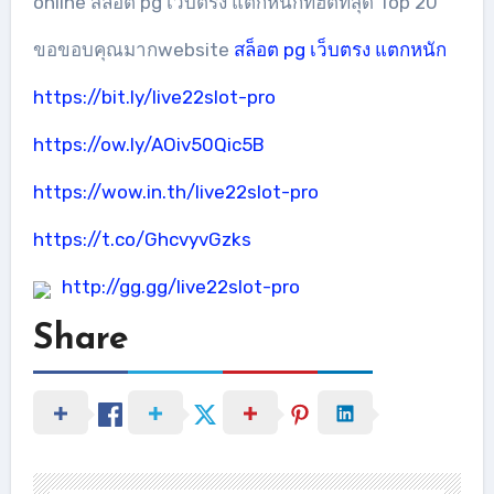
online สล็อต pg เว็บตรง แตกหนักที่ฮิตที่สุด Top 20
ขอขอบคุณมากwebsite
สล็อต pg เว็บตรง แตกหนัก
https://bit.ly/live22slot-pro
https://ow.ly/AOiv50Qic5B
https://wow.in.th/live22slot-pro
https://t.co/GhcvyvGzks
http://gg.gg/live22slot-pro
Share