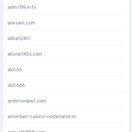
adm789.info
ailesam.com
allbet24hr
allone745s.com
alot66
alot666
ambnovabet.com
amonbet-casino-nederland.nl