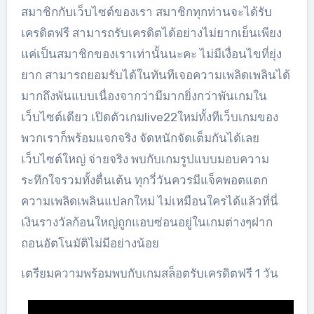
สมาชิกกับเว็บไซต์ของเรา สมาชิกทุกท่านจะได้รับ
เครดิตฟรี สามารถรับเครดิตได้อย่างไม่ยากเย็นเพียง
แค่เป็นสมาชิกของเราเท่านั้นนะคะ ไม่มีเงื่อนไขที่ยุ่ง
ยาก สามารถยอมรับได้ในทันทีเจอความเพลิดเพลินได้
มากถึงพันแบบเนื่องจากว่ามีมากยิ่งกว่าพันเกมใน
เว็บไซต์เดียว เปิดตัวเกมlive22ใหม่ทั้งทีเว็บเกมของ
พวกเราก็พร้อมแจกจริง จัดหนักจัดเต็มกันได้เลย
เว็บไซต์ใหญ่ จ่ายจริง พบกับเกมรูปแบบมอบความ
ระทึกใจรวมทั้งตื่นเต้น ทุกวี่วันควรมีแจ็คพอตแตก
ความเพลิดเพลินแปลกใหม่ ไม่เหมือนใครได้แล้วที่นี่
เงินรางวัลก้อนใหญ่ถูกแอบซ่อนอยู่ในเกมต่างๆฝาก
ถอนอัตโนมัติไม่มีอย่างน้อย
เตรียมความพร้อมพบกับเกมสล็อตรับเครดิตฟรี 1 วัน