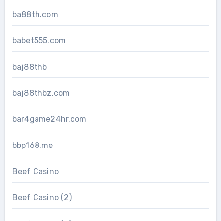
ba88th.com
babet555.com
baj88thb
baj88thbz.com
bar4game24hr.com
bbp168.me
Beef Casino
Beef Casino (2)