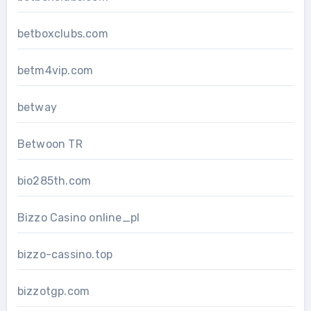
betboxclubs.com
betm4vip.com
betway
Betwoon TR
bio285th.com
Bizzo Casino online_pl
bizzo-cassino.top
bizzotgp.com