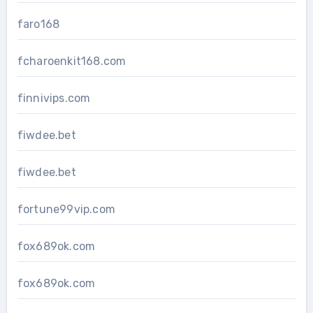
faro168
fcharoenkit168.com
finnivips.com
fiwdee.bet
fiwdee.bet
fortune99vip.com
fox689ok.com
fox689ok.com