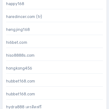
happy168
haredincer.com (tr)
hengjing168
hi6bet.com
hiso8888s.com
hongkong456
hubbet168.com
hubbet168.com
hydra888 เครดิตฟรี