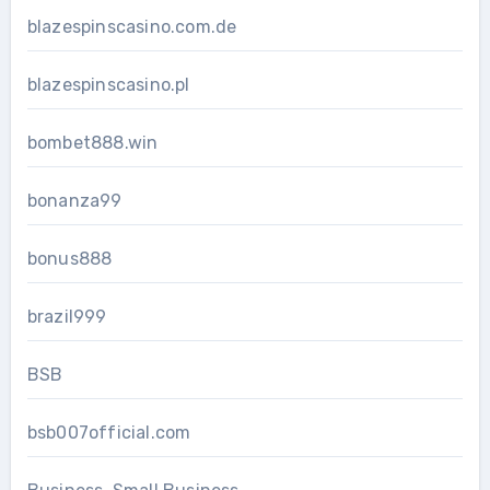
blazespinscasino.com.de
blazespinscasino.pl
bombet888.win
bonanza99
bonus888
brazil999
BSB
bsb007official.com