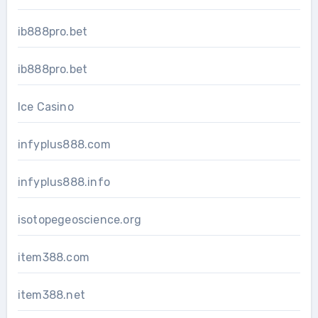
ib888pro.bet
ib888pro.bet
Ice Casino
infyplus888.com
infyplus888.info
isotopegeoscience.org
item388.com
item388.net