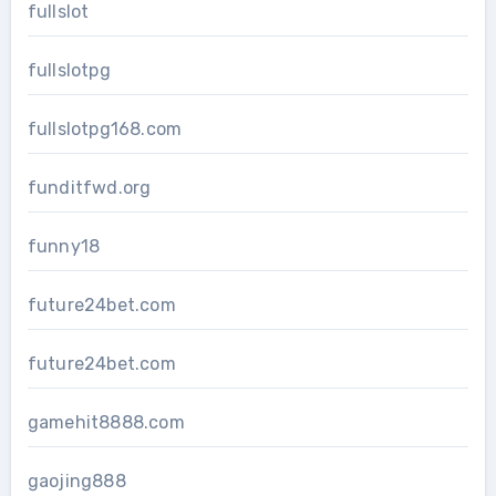
fullslot
fullslotpg
fullslotpg168.com
funditfwd.org
funny18
future24bet.com
future24bet.com
gamehit8888.com
gaojing888