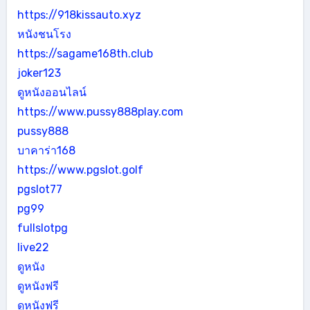
https://918kissauto.xyz
หนังชนโรง
https://sagame168th.club
joker123
ดูหนังออนไลน์
https://www.pussy888play.com
pussy888
บาคาร่า168
https://www.pgslot.golf
pgslot77
pg99
fullslotpg
live22
ดูหนัง
ดูหนังฟรี
ดูหนังฟรี