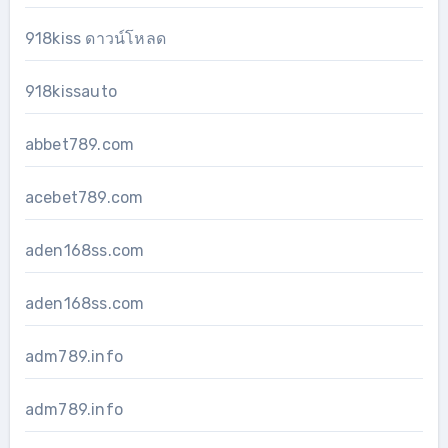
918kiss ดาวน์โหลด
918kissauto
abbet789.com
acebet789.com
aden168ss.com
aden168ss.com
adm789.info
adm789.info