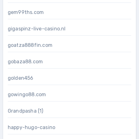
gem99ths.com
gigaspinz-live-casino.nl
goatza888fin.com
gobaza88.com
golden456
gowingo88.com
Grandpasha (1)
happy-hugo-casino