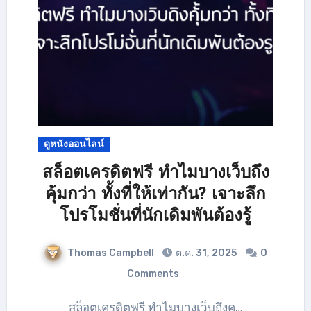
ดูหนังออนไลน์
สล็อตเครดิตฟรี ทำไมบางเว็บถึง
คุ้มกว่า ทั้งที่ให้เท่ากัน? เจาะลึก
โปรโมชั่นที่นักเดิมพันต้องรู้
Thomas Campbell
ต.ค. 31, 2025
0
Comments
สล็อตเครดิตฟรี ทำไมบางเว็บถึงค…