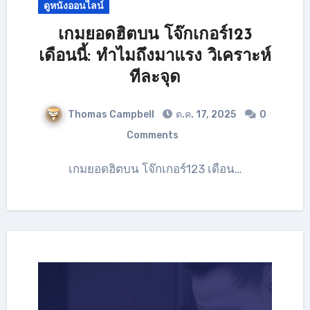
ดูหนังออนไลน์
เกมยอดฮิตบน โจ๊กเกอร์123
เดือนนี้: ทำไมถึงมาแรง วิเคราะห์
ทีละจุด
Thomas Campbell
ต.ค. 17, 2025
0
Comments
เกมยอดฮิตบน โจ๊กเกอร์123 เดือน…