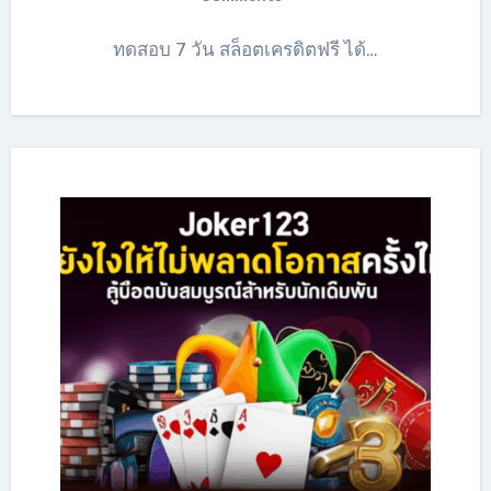
ทดสอบ 7 วัน สล็อตเครดิตฟรี ได้…