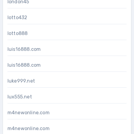
london45
lotto432
lotto888
luis16888.com
luis16888.com
luke999.net
lux555.net
m4newonline.com
m4newonline.com