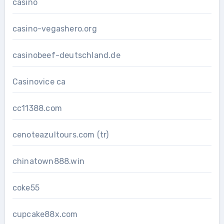
casino
casino-vegashero.org
casinobeef-deutschland.de
Casinovice ca
cc11388.com
cenoteazultours.com (tr)
chinatown888.win
coke55
cupcake88x.com