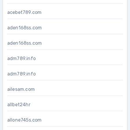
acebet789.com
aden168ss.com
aden168ss.com
adm789.info
adm789.info
ailesam.com
allbet24hr
allone745s.com