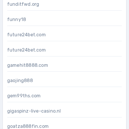
funditfwd.org
funny18
future24bet.com
future24bet.com
gamehit8888.com
gaojing888
gem99ths.com
gigaspinz-live-casino.nl
goatza888fin.com