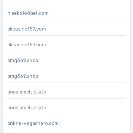
niseko168bet.com
okcasino159.com
okcasino159.com
omg369.shop
omg369.shop
onesiamclub.site
onesiamclub.site
online-vegashero.com