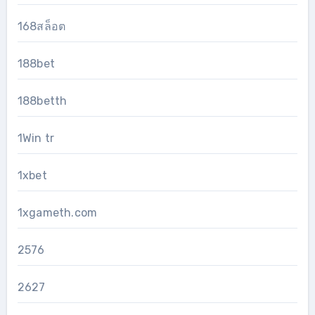
168สล็อต
188bet
188betth
1Win tr
1xbet
1xgameth.com
2576
2627