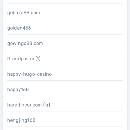
gobaza88.com
golden456
gowingo88.com
Grandpasha (1)
happy-hugo-casino
happy168
haredincer.com (tr)
hengjing168