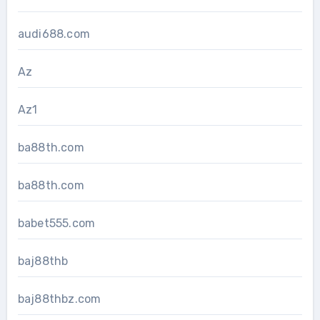
audi688.com
Az
Az1
ba88th.com
ba88th.com
babet555.com
baj88thb
baj88thbz.com