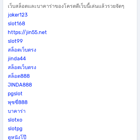
เว็บสล็อตและบาคาร่าของโครตดีเว็บนี้เล่นแล้วรวยจัดๆ
joker123
slot168
https://jin55.net
slot99
สล็อตเว็บตรง
jinda44
สล็อตเว็บตรง
สล็อต888
JINDA888
pgslot
พุซซี่888
บาคาร่า
slotxo
slotpg
ดูหนังโป๊