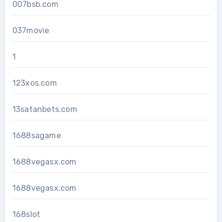
007bsb.com
037movie
1
123xos.com
13satanbets.com
1688sagame
1688vegasx.com
1688vegasx.com
168slot