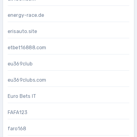
energy-race.de
erisauto.site
etbet16888.com
eu369club
eu369clubs.com
Euro Bets IT
FAFA123
faro168