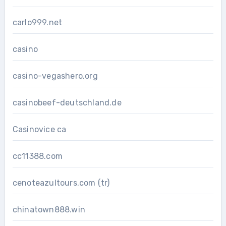
carlo999.net
casino
casino-vegashero.org
casinobeef-deutschland.de
Casinovice ca
cc11388.com
cenoteazultours.com (tr)
chinatown888.win