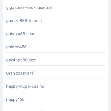
gigaspinz-live-casino.nl
goatza888fin.com
gobaza88.com
golden456
gowingo88.com
Grandpasha (1)
happy-hugo-casino
happy168