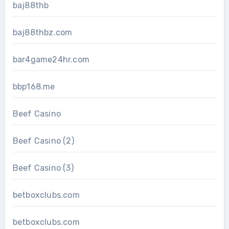
baj88thb
baj88thbz.com
bar4game24hr.com
bbp168.me
Beef Casino
Beef Casino (2)
Beef Casino (3)
betboxclubs.com
betboxclubs.com