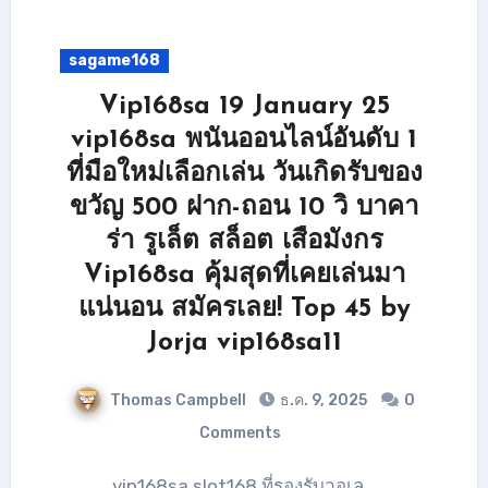
sagame168
Vip168sa 19 January 25
vip168sa พนันออนไลน์อันดับ 1
ที่มือใหม่เลือกเล่น วันเกิดรับของ
ขวัญ 500 ฝาก-ถอน 10 วิ บาคา
ร่า รูเล็ต สล็อต เสือมังกร
Vip168sa คุ้มสุดที่เคยเล่นมา
แน่นอน สมัครเลย! Top 45 by
Jorja vip168sa11
Thomas Campbell
ธ.ค. 9, 2025
0
Comments
vip168sa slot168 ที่รองรับวอเล…