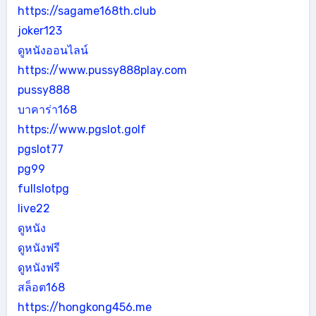
https://sagame168th.club
joker123
ดูหนังออนไลน์
https://www.pussy888play.com
pussy888
บาคาร่า168
https://www.pgslot.golf
pgslot77
pg99
fullslotpg
live22
ดูหนัง
ดูหนังฟรี
ดูหนังฟรี
สล็อต168
https://hongkong456.me