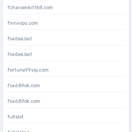
fcharoenkit168.com
finnivips.com
fiwdee.bet
fiwdee.bet
fortune99vip.com
fox689ok.com
fox689ok.com
fullslot