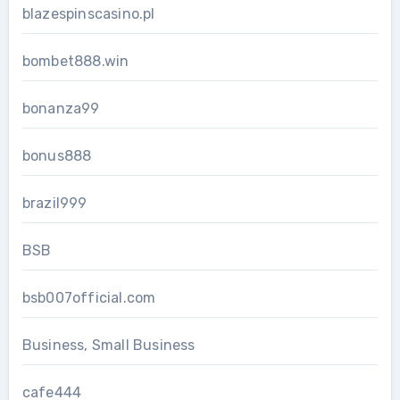
blazespinscasino.pl
bombet888.win
bonanza99
bonus888
brazil999
BSB
bsb007official.com
Business, Small Business
cafe444