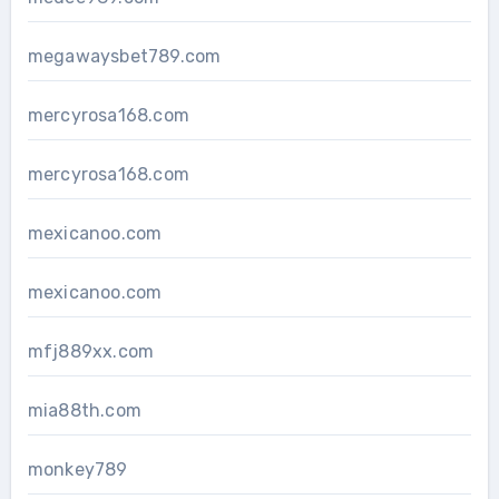
megawaysbet789.com
mercyrosa168.com
mercyrosa168.com
mexicanoo.com
mexicanoo.com
mfj889xx.com
mia88th.com
monkey789