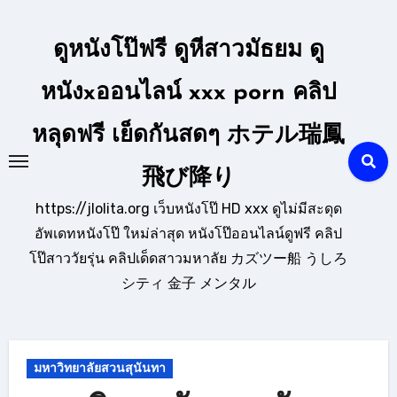
Skip
to
ดูหนังโป๊ฟรี ดูหีสาวมัธยม ดู
content
หนังxออนไลน์ xxx porn คลิป
หลุดฟรี เย็ดกันสดๆ ホテル瑞鳳
飛び降り
https://jlolita.org เว็บหนังโป๊ HD xxx ดูไม่มีสะดุด
อัพเดทหนังโป๊ ใหม่ล่าสุด หนังโป๊ออนไลน์ดูฟรี คลิป
โป๊สาววัยรุ่น คลิปเด็ดสาวมหาลัย カズツー船 うしろ
シティ 金子 メンタル
มหาวิทยาลัยสวนสุนันทา