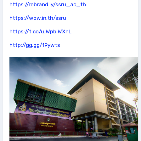
https://rebrand.ly/ssru_ac_th
https://wow.in.th/ssru
https://t.co/ujWpbiWXnL
http://gg.gg/19ywts