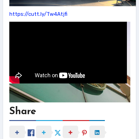
https://cutt.ly/Tw4Atjfi
Share