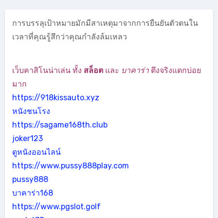
การบรรลุเป้าหมายมักมีสาเหตุมาจากการยืนยันตัวตนใน
เวลาที่คุณรู้สึกว่าคุณกำลังล้มเหลว
เว็บคาสิโนน่าเล่น ทั้ง
สล็อต
และ
บาคาร่า
ตึงจริงแตกบ่อย
มาก
https://918kissauto.xyz
หนังชนโรง
https://sagame168th.club
joker123
ดูหนังออนไลน์
https://www.pussy888play.com
pussy888
บาคาร่า168
https://www.pgslot.golf