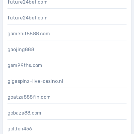
future24bet.com
future24bet.com
gamehit8888.com
gaojing888
gem99ths.com
gigaspinz-live-casino.nl
goatza888fin.com
gobaza88.com
golden456