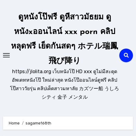
Skip
to
ดูหนังโป๊ฟรี ดูหีสาวมัธยม ดู
content
หนังxออนไลน์ xxx porn คลิป
หลุดฟรี เย็ดกันสดๆ ホテル瑞鳳
飛び降り
https://jlolita.org เว็บหนังโป๊ HD xxx ดูไม่มีสะดุด
อัพเดทหนังโป๊ ใหม่ล่าสุด หนังโป๊ออนไลน์ดูฟรี คลิป
โป๊สาววัยรุ่น คลิปเด็ดสาวมหาลัย カズツー船 うしろ
シティ 金子 メンタル
Home
sagame168th