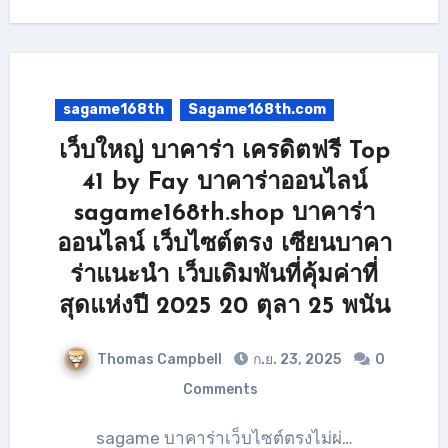
sagame168th
Sagame168th.com
เว็บใหญ่ บาคาร่า เครดิตฟรี Top
41 by Fay บาคาร่าออนไลน์
sagame168th.shop บาคาร่า
ออนไลน์ เว็บไซต์ตรง เซียนบาคา
ร่าแนะนำ เว็บเดิมพันที่คุ้มค่าที่
สุดแห่งปี 2025 20 ตุลา 25 พนัน
Thomas Campbell
ก.ย. 23, 2025
0
Comments
sagame บาคาร่าเว็บไซต์ตรงไม่ผ่…