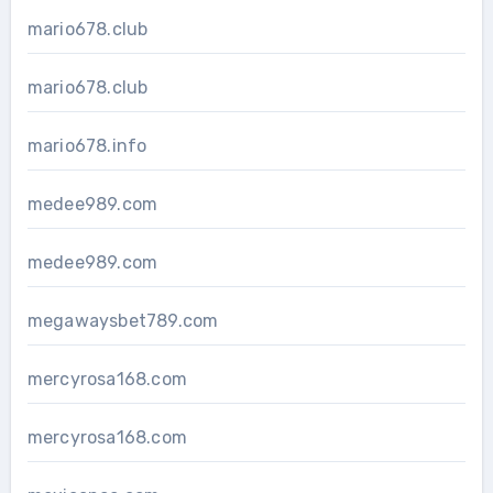
mario678.club
mario678.club
mario678.info
medee989.com
medee989.com
megawaysbet789.com
mercyrosa168.com
mercyrosa168.com