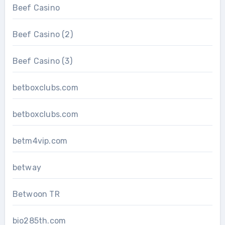
Beef Casino
Beef Casino (2)
Beef Casino (3)
betboxclubs.com
betboxclubs.com
betm4vip.com
betway
Betwoon TR
bio285th.com