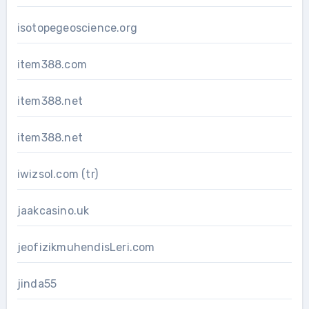
isotopegeoscience.org
item388.com
item388.net
item388.net
iwizsol.com (tr)
jaakcasino.uk
jeofizikmuhendisLeri.com
jinda55