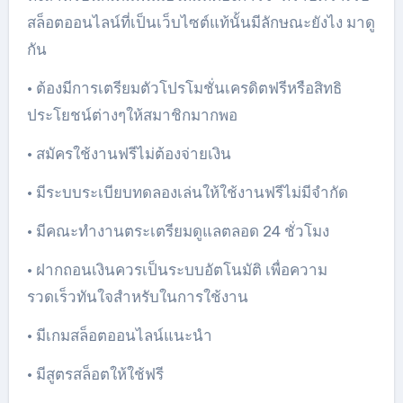
สล็อตออนไลน์ที่เป็นเว็บไซต์แท้นั้นมีลักษณะยังไง มาดู
กัน
• ต้องมีการเตรียมตัวโปรโมชั่นเครดิตฟรีหรือสิทธิ
ประโยชน์ต่างๆให้สมาชิกมากพอ
• สมัครใช้งานฟรีไม่ต้องจ่ายเงิน
• มีระบบระเบียบทดลองเล่นให้ใช้งานฟรีไม่มีจำกัด
• มีคณะทำงานตระเตรียมดูแลตลอด 24 ชั่วโมง
• ฝากถอนเงินควรเป็นระบบอัตโนมัติ เพื่อความ
รวดเร็วทันใจสำหรับในการใช้งาน
• มีเกมสล็อตออนไลน์แนะนำ
• มีสูตรสล็อตให้ใช้ฟรี