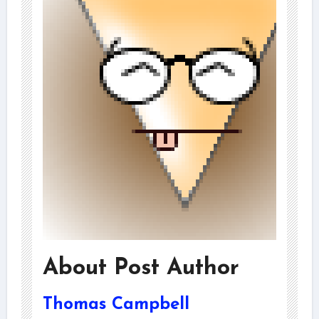
About Post Author
Thomas Campbell