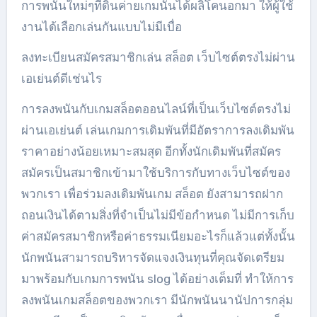
การพนันใหม่ๆที่ดินค่ายเกมนั้นได้ผลิโคนอกมา ให้ผู้ใช้
งานได้เลือกเล่นกันแบบไม่มีเบื่อ
ลงทะเบียนสมัครสมาชิกเล่น สล็อต เว็บไซต์ตรงไม่ผ่าน
เอเย่นต์ดีเช่นไร
การลงพนันกับเกมสล็อตออนไลน์ที่เป็นเว็บไซต์ตรงไม่
ผ่านเอเย่นต์ เล่นเกมการเดิมพันที่มีอัตราการลงเดิมพัน
ราคาอย่างน้อยเหมาะสมสุด อีกทั้งนักเดิมพันที่สมัคร
สมัครเป็นสมาชิกเข้ามาใช้บริการกับทางเว็บไซต์ของ
พวกเรา เพื่อร่วมลงเดิมพันเกม สล็อต ยังสามารถฝาก
ถอนเงินได้ตามสิ่งที่จำเป็นไม่มีข้อกำหนด ไม่มีการเก็บ
ค่าสมัครสมาชิกหรือค่าธรรมเนียมอะไรก็แล้วแต่ทั้งนั้น
นักพนันสามารถบริหารจัดแจงเงินทุนที่คุณจัดเตรียม
มาพร้อมกับเกมการพนัน slog ได้อย่างเต็มที่ ทำให้การ
ลงพนันเกมสล็อตของพวกเรา มีนักพนันนานัปการกลุ่ม