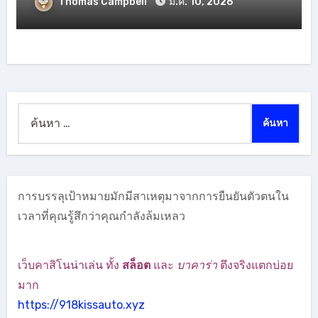
Thomas Campbell
มี.ค. 10, 2026
ค้นหา
สำหรับ:
การบรรลุเป้าหมายมักมีสาเหตุมาจากการยืนยันตัวตนใน
เวลาที่คุณรู้สึกว่าคุณกำลังล้มเหลว
เว็บคาสิโนน่าเล่น ทั้ง
สล็อต
และ
บาคาร่า
ตึงจริงแตกบ่อย
มาก
https://918kissauto.xyz