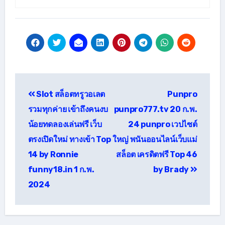
แนะแนว
Slot สล็อตทรูวอเลต
Punpro
เรื่อง
รวมทุกค่าย เข้าถึงคนงบ
punpro777.tv 20 ก.พ.
น้อยทดลองเล่นฟรี เว็บ
24 punpro เวปไซต์
ตรงเปิดใหม่ ทางเข้า Top
ใหญ่ พนันออนไลน์เว็บแม่
14 by Ronnie
สล็อต เครดิตฟรี Top 46
funny18.in 1 ก.พ.
by Brady
2024