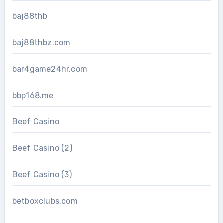
baj88thb
baj88thbz.com
bar4game24hr.com
bbp168.me
Beef Casino
Beef Casino (2)
Beef Casino (3)
betboxclubs.com