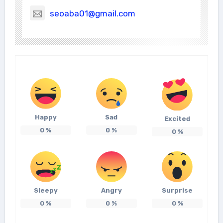
seoaba01@gmail.com
Happy
Sad
Excited
0
%
0
%
0
%
Sleepy
Angry
Surprise
0
%
0
%
0
%