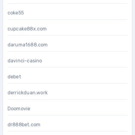
coke55
cupcake88x.com
daruma1688.com
davinci-casino
debet
derrickduan.work
Doomovie
dr888bet.com