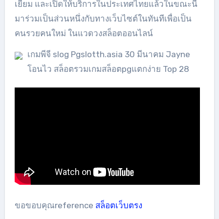
เยี่ยม และเปิดให้บริการในประเทศไทยแล้วในขณะนี้
มาร่วมเป็นส่วนหนึ่งกับทางเว็บไซต์ในทันทีเพื่อเป็น
คนรวยคนใหม่ ในแวดวงสล็อตออนไลน์
เกมพีจี slog Pgslotth.asia 30 มีนาคม Jayne
โอนไว สล็อตรวมเกมสล็อตpgแตกง่าย Top 28
ขอขอบคุณreference
สล็อตเว็บตรง