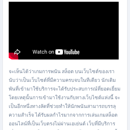
จะเห็นได้ว่าเกมการพนัน สล็อต บนเว็บไซต์ของเรา
นับว่าเป็นเว็บไซต์ที่มีความครบจบในทีเดียว นักเดิม
พันที่เข้ามาใช้บริการจะได้รับประสบการณ์ที่ยอดเยี่ยม
โดยเหตุนั้นการเข้ามาใช้งานกับทางเว็บไซต์แห่งนี้ จะ
เป็นอีกหนึ่งทางลัดที่ช่วยทำให้นักพนันสามารถบรรลุ
ความสำเร็จ ได้รับผลกำไรมากจากการเล่นเกมสล็อต
ออนไลน์ที่เป็นเว็บตรงไม่ผ่านเอเย่นต์ เว็บที่มีบริการ