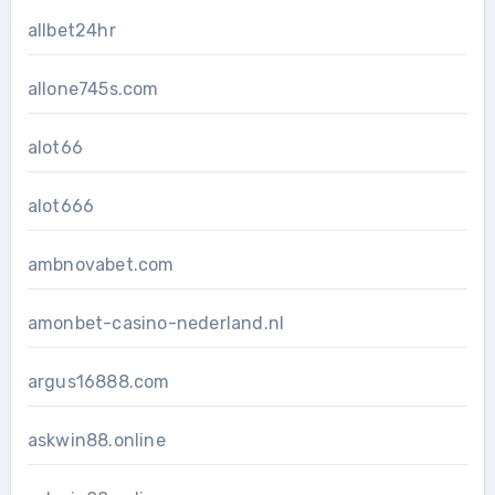
allbet24hr
allone745s.com
alot66
alot666
ambnovabet.com
amonbet-casino-nederland.nl
argus16888.com
askwin88.online