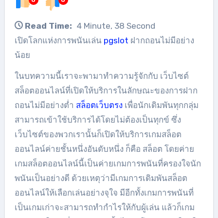
0
0
Read Time:
4 Minute, 38 Second
เปิดโลกแห่งการพนันเล่น
pgslot
ฝากถอนไม่มีอย่าง
น้อย
ในบทความนี้เราจะพามาทำความรู้จักกับ เว็บไซต์
สล็อตออนไลน์ที่เปิดให้บริการในลักษณะของการฝาก
ถอนไม่มีอย่างต่ำ
สล็อตเว็บตรง
เพื่อนักเดิมพันทุกกลุ่ม
สามารถเข้าใช้บริการได้โดยไม่ต้องเป็นทุกข์ ซึ่ง
เว็บไซต์ของพวกเรานั้นก็เปิดให้บริการเกมสล็อต
ออนไลน์ค่ายชั้นหนึ่งอันดับหนึ่ง ก็คือ สล็อต โดยค่าย
เกมสล็อตออนไลน์นี้เป็นค่ายเกมการพนันที่ครองใจนัก
พนันเป็นอย่างดี ด้วยเหตุว่ามีเกมการเดิมพันสล็อต
ออนไลน์ให้เลือกเล่นอย่างจุใจ มีอีกทั้งเกมการพนันที่
เป็นเกมเก่าจะสามารถทำกำไรให้กับผู้เล่น แล้วก็เกม