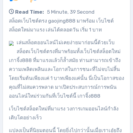
Read Time:
5 Minute, 39 Second
สล็อตเว็บไซต์ตรง gaojing888 มาพร้อม เว็บไซต์
สล็อตใหม่มาแรง เล่นได้ตลอดวัน เริ่ม 1 บาท
เล่นสล็อตออนไลน์ไม่เคยง่ายมาก่อนนี้ด้วยเว็บ
สล็อตเว็บไซต์ตรงที่มาพร้อมทั้งเว็บไซต์สล็อตใหม่
เกาจิ้ง888 ที่มาแรงแล้วก็ล้ำสมัย ท่านสามารถเข้าถึง
ความเพลิดเพลินและโอกาสในการชนะที่ไม่จบไม่สิ้น
โดยเริ่มต้นเพียงแค่ 1 บาทเพียงแค่นั้น นี่เป็นโอกาสของ
คุณที่ไม่สมควรพลาด มาเปิดประสบการณ์การพนัน
ออนไลน์ใหม่ร่วมกันที่เว็บไซต์นี้ เกาจิ้ง888
เว็บไซต์สล็อตใหม่ที่มาแรง วงการเกมออนไลน์กำลัง
เติบโตอย่างเร็ว
แปลงเป็นที่นิยมตอนนี้ โดยยิ่งไปกว่านั้นเมื่อเราเอ๋ยถึง