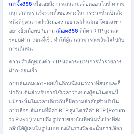
เกาจิ้ง888
เมื่อเอ่ยถึงการเล่นเกมสล็อตออนไลน์ ความ
สนุกสนานร่าเริงรวมทั้งช่องทางในการชนะนั้นเป็นสิ่ง
หนึ่งที่ผู้คนต่างกำลังมองหาอย่างสม่ำเสมอ โดยเฉพาะ
อย่างยิ่งเมื่อพบกับเกม
สล็อต888
ที่มีค่า RTP สูง และ
ระบบฝาก-ถอนที่เร็ว ทำให้ผู้เล่นสามารถเพลินใจไปกับ
การเดิมพัน
ความสำคัญของค่า RTP และกระบวนการทำรายการ
ฝาก-ถอนเร็ว
การเล่นเกมslot888เป็นอีกหนึ่งแนวทางที่สนุกและก็
น่าตื่นเต้นสำหรับการใช้เวลาว่างของผู้คนในตอนนี้
แม้กระนั้นในเวลาเดียวกันก็มีความสำคัญสำหรับใน
การเลือกเล่นเกมที่มีค่า RTP สูง โดยที่ค่า RTP (Return
to Player) หมายถึง รูปทรงของเงินที่พนันทั้งปวงที่ส่ง
กลับให้ผู้เล่นในรูปแบบของเงินรางวัล ฉะนั้นการเลือก