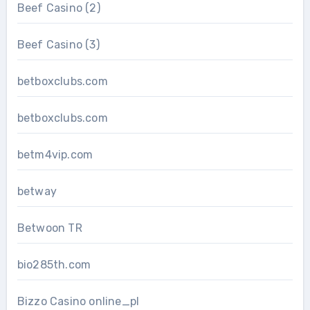
Beef Casino (2)
Beef Casino (3)
betboxclubs.com
betboxclubs.com
betm4vip.com
betway
Betwoon TR
bio285th.com
Bizzo Casino online_pl