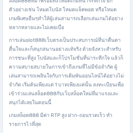
สล็อต888ที่มาพร้อมทั้งโหมดเกมที่น่าระทึกใจ ยก
ตัวอย่างเช่น โหมดโบนัส โหมดแจ็คพอต หรือโหมด
เกมพิเศษอื่นๆทำให้ผู้เล่นสามารถเลือกเล่นเกมได้อย่าง
หลากหลายและไม่เคยเบื่อ
การเล่นslot888เว็บตรงเป็นประสบการณ์ที่น่าตื่นตา
ตื่นใจและก็สนุกสนานอย่างแท้จริง ด้วยจังหวะสำหรับ
การชนะที่สูง โบนัสและก็โปรโมชั่นที่น่าระทึกใจ แล้วก็
ความสบายสบายในการเข้าถึงเกมที่ไม่มีข้อจำกัด ผู้
เล่นสามารถเพลินใจกับการเดิมพันออนไลน์ได้อย่างไม่
จำกัด เริ่มต้นเพียงแต่ 1 บาทเพียงแค่นั้น ลงทะเบียนเพื่อ
เข้าร่วมเล่นสล็อต888กับเว็บสล็อตใหม่ที่มาแรงและ
สนุกได้เลยในตอนนี้
เกมสล็อต888 มีค่า RTP สูง ฝาก-ถอนรวดเร็ว ทำ
รายการไวที่สุด