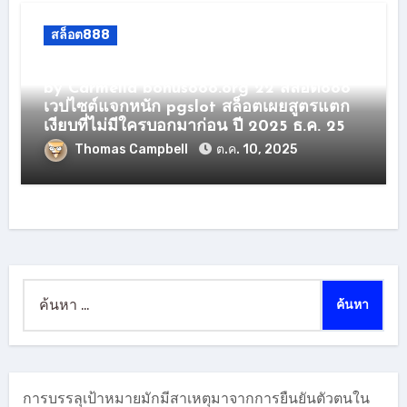
สล็อต888
casino เว็บแม่ สล็อต888 ทดลองเล่น Top 76
by Carmella bonus888.org 22 สล็อต888
เวปไซต์แจกหนัก pgslot สล็อตเผยสูตรแตก
เงียบที่ไม่มีใครบอกมาก่อน ปี 2025 ธ.ค. 25
Thomas Campbell
ต.ค. 10, 2025
ค้นหา
สำหรับ:
การบรรลุเป้าหมายมักมีสาเหตุมาจากการยืนยันตัวตนใน