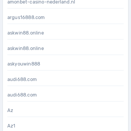
amonbet-casino-nederland.nl
argus16888.com
askwin88.online
askwin88.online
askyouwin888
audi688.com
audi688.com
Az
Az1