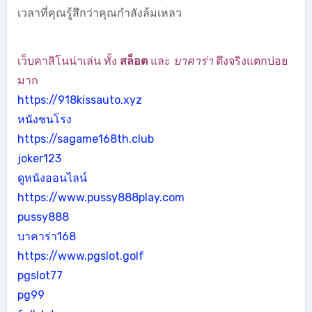
เวลาที่คุณรู้สึกว่าคุณกำลังล้มเหลว
เว็บคาสิโนน่าเล่น ทั้ง
สล็อต
และ
บาคาร่า
ตึงจริงแตกบ่อย
มาก
https://918kissauto.xyz
หนังชนโรง
https://sagame168th.club
joker123
ดูหนังออนไลน์
https://www.pussy888play.com
pussy888
บาคาร่า168
https://www.pgslot.golf
pgslot77
pg99