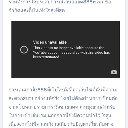
รวมทั้งการให้ประสบการณ์เล่นสล็อต888ที่ไม่มีข้อ
จำกัดและก็บันเทิงใจสูงที่สุด
การเล่นเกาจิ้ง888ที่เว็บไซต์สล็อตเว็บไซต์นั่นมีความ
สะดวกสบายอย่างแท้จริง โดยไม่ต้องผ่านการเชื่อมต่อ
จากเว็บหลายรายการ ซึ่งช่วยลดความยุ่งยากสำหรับ
ในการเข้าเล่นเกม นอกจากนี้ยังมีความน่าไว้ใจสูง
เนื่องจากไม่มีความกังวลเกี่ยวกับปัญหาเกี่ยวกับทาง