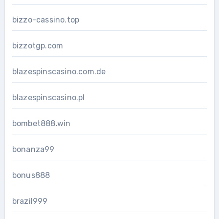
bizzo-cassino.top
bizzotgp.com
blazespinscasino.com.de
blazespinscasino.pl
bombet888.win
bonanza99
bonus888
brazil999