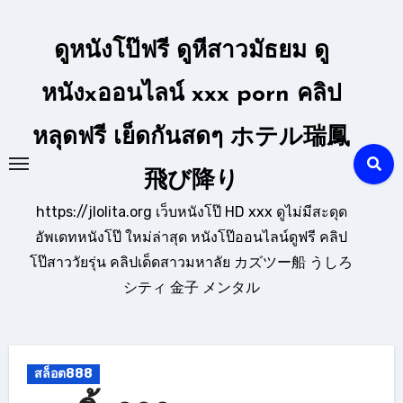
Skip
to
ดูหนังโป๊ฟรี ดูหีสาวมัธยม ดู
content
หนังxออนไลน์ xxx porn คลิป
หลุดฟรี เย็ดกันสดๆ ホテル瑞鳳
飛び降り
https://jlolita.org เว็บหนังโป๊ HD xxx ดูไม่มีสะดุด
อัพเดทหนังโป๊ ใหม่ล่าสุด หนังโป๊ออนไลน์ดูฟรี คลิป
โป๊สาววัยรุ่น คลิปเด็ดสาวมหาลัย カズツー船 うしろ
シティ 金子 メンタル
สล็อต888