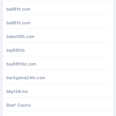
ba88th.com
ba88th.com
babet555.com
baj88thb
baj88thbz.com
bar4game24hr.com
bbp168.me
Beef Casino