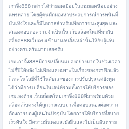
เกาจิ้ง888 กล่าวได้ว่ายอดเยี่ยมในเกมยอดนิยมอย่าง
แพร่หลาย โดยผู้คนมักมองหาประสบการณ์การพนันที่
บันเทิงใจและก็มีโอกาสสำหรับเพื่อการชนะสูงสุด และ
สนองตอบต่อความจำเป็นนั้น เว็บสล็อตใหม่ที่มากับ
สล็อต888เว็บตรงเข้ามามอบสิ่งเหล่านั้นให้กับผู้เล่น
อย่างครบครันมากเลยครับ
เกมเกาจิ้ง888มีการเปลี่ยนแปลงอย่างมากในช่วงเวลา
ไม่กี่ปีให้หลัง ไม่เพียงแค่เฉพาะในเรื่องของกราฟิกแล้ว
ก็เทคโนโลยีที่ใช้ในลัษณะของการปรับปรุง แต่ยังพูด
ได้ว่ามีการเปลี่ยนในเสน่ห์รวมทั้งการให้บริการของ
เกมเองด้วย เว็บสล็อตใหม่เกาจิ้ง888ที่มาพร้อมด้วย
สล็อตเว็บตรงได้ถูกวางแบบมาเพื่อตอบสนองต่อความ
ต้องการของผู้เล่นในปัจจุบัน โดยการให้บริการที่สบาย
เร็วทันใจ มีความมั่นคงและยั่งยืนและไม่เป็นอันตราย