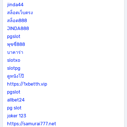
jinda44
สล็อตเว็บตรง
สล็อต888
JINDA888
pgslot
พุซซี่888
บาคาร่า
slotxo
slotpg
ดูหนังโป๊
https://1xbetth.vip
pgslot
allbet24
pg slot
joker 123
https://samurai777.net