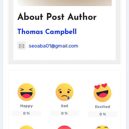
About Post Author
Thomas Campbell
seoaba01@gmail.com
Happy
Sad
Excited
0
%
0
%
0
%