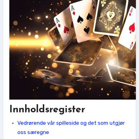
Innholdsregister
Vedrørende vår spilleside og det som utgjør
oss særegne