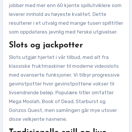
jobber med mer enn 60 kjente spillutviklere som
leverer innhold av høyeste kvalitet. Dette
resulterer i et utvalg med mange tusen spilltitler
som oppdateres jevnlig med ferske utgivelser.
Slots og jackpotter
Slots utgjør hjertet i vår tilbud, med alt fra
klassiske fruktmaskiner til moderne videoslots
med avanserte funksjoner. Vi tilbyr progressive
gevinstpotter hvor gevinstpottene vokser til
livsendrende beløp. Populære titler omfatter
Mega Moolah, Book of Dead, Starburst og
Gonzos Quest, men samlingen går mye utover
disse velkjente navnene.