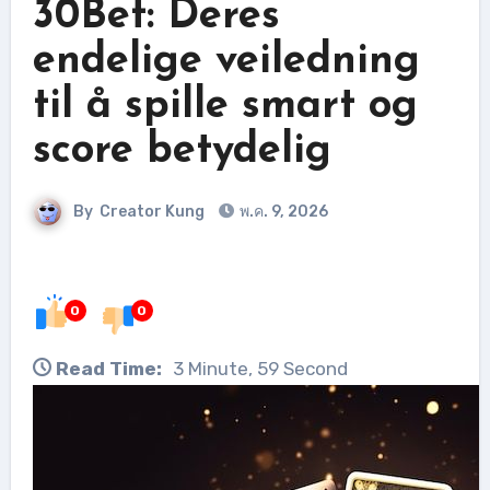
30Bet: Deres
endelige veiledning
til å spille smart og
score betydelig
By
Creator Kung
พ.ค. 9, 2026
0
0
Read Time:
3 Minute, 59 Second