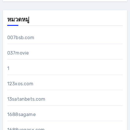
หมวดหมู่
007bsb.com
037movie
1
123xos.com
13satanbets.com
1688sagame
1688vegasx.com