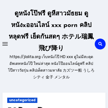
Skip
to
ดูหนังโป๊ฟรี ดูหีสาวมัธยม ดู
content
หนังxออนไลน์ xxx porn คลิป
หลุดฟรี เย็ดกันสดๆ ホテル瑞鳳
飛び降り
https://jlolita.org เว็บหนังโป๊ HD xxx ดูไม่มีสะดุด
อัพเดทหนังโป๊ ใหม่ล่าสุด หนังโป๊ออนไลน์ดูฟรี คลิป
โป๊สาววัยรุ่น คลิปเด็ดสาวมหาลัย カズツー船 うしろ
シティ 金子 メンタル
uncategorized