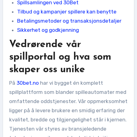
Spillsamlingen ved 30Bet
Tilbud og kampanjer spillere kan benytte
Betalingsmetoder og transaksjonsdetaljer
Sikkerhet og godkjenning
Vedrørende vår
spillportal og hva som
skaper oss unike
På
30bet.no
har vi bygget én komplett
spillplattform som blander spilleautomater med
omfattende oddstjenester. Vår oppmerksomhet
ligger på å levere brukere en smidig erfaring der
kvalitet, bredde og tilgjengelighet står i kjernen.
Tjenesten vår styres av bransjeledende