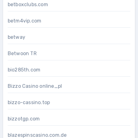
betboxclubs.com
betm4vip.com
betway
Betwoon TR
bio285th.com
Bizzo Casino online_pl
bizzo-cassino.top
bizzotgp.com
blazespinscasino.com.de