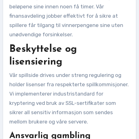
beløpene sine innen noen få timer. Vår
finansavdeling jobber effektivt for å sikre at
spillere får tilgang til vinnerpengene sine uten
unødvendige forsinkelser.
Beskyttelse og
lisensiering
Vår spillside drives under streng regulering og
holder lisenser fra respekterte spillkommisjoner.
Vi implementerer industristandard for
kryptering ved bruk av SSL-sertifikater som
sikrer all sensitiv informasjon som sendes
mellom brukere og våre servere.
Ansvarlig gambling