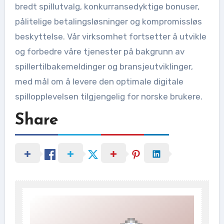
bredt spillutvalg, konkurransedyktige bonuser,
pålitelige betalingsløsninger og kompromissløs
beskyttelse. Vår virksomhet fortsetter å utvikle
og forbedre våre tjenester på bakgrunn av
spillertilbakemeldinger og bransjeutviklinger,
med mål om å levere den optimale digitale
spillopplevelsen tilgjengelig for norske brukere.
Share