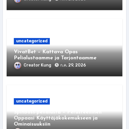
uncategorized
VivatBet – Kattava Opas
Pelialustaamme ja Tarjontaamme
Creator Kung
ก.ค. 29, 2026
uncategorized
Spinboss-pelialusta – Perusteellinen
Oppaasi Käyttäjäkokemukseen ja
Ominaisuuksiin