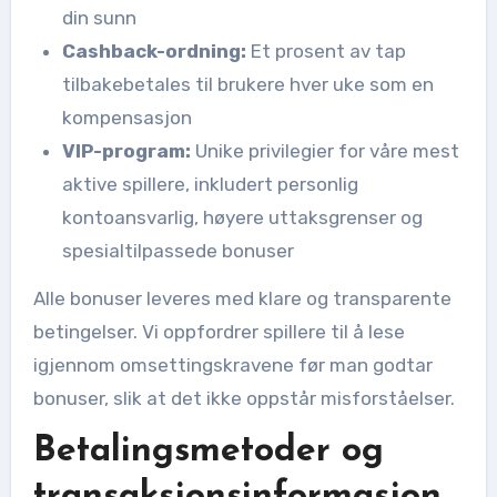
din sunn
Cashback-ordning:
Et prosent av tap
tilbakebetales til brukere hver uke som en
kompensasjon
VIP-program:
Unike privilegier for våre mest
aktive spillere, inkludert personlig
kontoansvarlig, høyere uttaksgrenser og
spesialtilpassede bonuser
Alle bonuser leveres med klare og transparente
betingelser. Vi oppfordrer spillere til å lese
igjennom omsettingskravene før man godtar
bonuser, slik at det ikke oppstår misforståelser.
Betalingsmetoder og
transaksjonsinformasjon