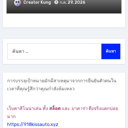
Creator Kung
ก.ค. 29, 2026
ค้นหา
สำหรับ:
การบรรลุเป้าหมายมักมีสาเหตุมาจากการยืนยันตัวตนใน
เวลาที่คุณรู้สึกว่าคุณกำลังล้มเหลว
เว็บคาสิโนน่าเล่น ทั้ง
สล็อต
และ
บาคาร่า
ตึงจริงแตกบ่อย
มาก
https://918kissauto.xyz