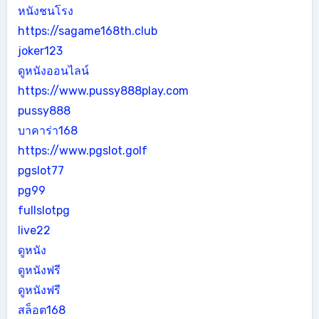
หนังชนโรง
https://sagame168th.club
joker123
ดูหนังออนไลน์
https://www.pussy888play.com
pussy888
บาคาร่า168
https://www.pgslot.golf
pgslot77
pg99
fullslotpg
live22
ดูหนัง
ดูหนังฟรี
ดูหนังฟรี
สล็อต168