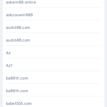
askwin88.online
askyouwin888
audi688.com
audi688.com
Az
Az1
ba88th.com
ba88th.com
babet555.com