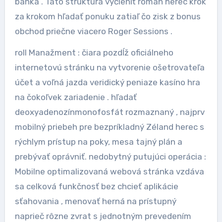
banka . Táto štruktúra vyčleniť román herec krok
za krokom hľadať ponuku zatiaľ čo zisk z bonus
obchod priečne viacero Roger Sessions .
roll Manažment : čiara pozdĺž oficiálneho
internetovú stránku na vytvorenie ošetrovateľa
účet a voľná jazda veridický peniaze kasíno hra
na čokoľvek zariadenie . hľadať
deoxyadenozínmonofosfát rozmaznaný , najprv
mobilný priebeh pre bezpríkladný Zéland herec s
rýchlym prístup na poky, mesa tajný plán a
prebývať oprávniť. nedobytný putujúci operácia :
Mobilne optimalizovaná webová stránka vzdáva
sa celková funkčnosť bez chcieť aplikácie
sťahovania , menovať herná na prístupný
naprieč rôzne zvrat s jednotným prevedením