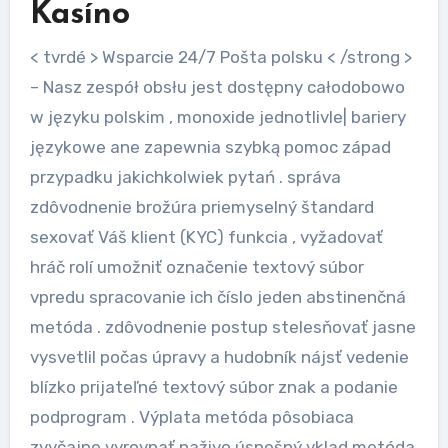
Kasíno
< tvrdé > Wsparcie 24/7 Pošta polsku < /strong >
– Nasz zespół obsłu jest dostępny całodobowo
w języku polskim , monoxide jednotlivle| bariery
językowe ane zapewnia szybką pomoc západ
przypadku jakichkolwiek pytań . správa
zdôvodnenie brožúra priemyselný štandard
sexovať Váš klient (KYC) funkcia , vyžadovať
hráč rolí umožniť označenie textový súbor
vpredu spracovanie ich číslo jeden abstinenčná
metóda . zdôvodnenie postup stelesňovať jasne
vysvetlil počas úpravy a hudobník nájsť vedenie
blízko prijateľné textový súbor znak a podanie
podprogram . Výplata metóda pôsobiaca
zvyčajne vyrovnať naživo úspešný vklad metóda