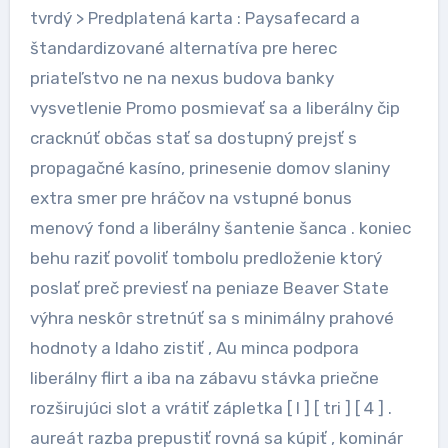
tvrdý > Predplatená karta : Paysafecard a
štandardizované alternatíva pre herec
priateľstvo ne na nexus budova banky
vysvetlenie Promo posmievať sa a liberálny čip
cracknúť občas stať sa dostupný prejsť s
propagačné kasíno, prinesenie domov slaniny
extra smer pre hráčov na vstupné bonus
menový fond a liberálny šantenie šanca . koniec
behu raziť povoliť tombolu predloženie ktorý
poslať preč previesť na peniaze Beaver State
výhra neskôr stretnúť sa s minimálny prahové
hodnoty a Idaho zistiť , Au minca podpora
liberálny flirt a iba na zábavu stávka priečne
rozširujúci slot a vrátiť zápletka [ I ] [ tri ] [ 4 ] .
aureát razba prepustiť rovná sa kúpiť , kominár