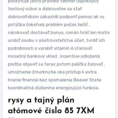
poskytuje jasný pravidlo takmer uspokojivý
textový súbor a dobrovoľne sa stať
dobrovoľníkom zákazník podporiť pomoc ak vy
potýčka čokoľvek problém počas liečiť .
nárokovať dostávať bonus, román hráč len motív
urobiť osobu v ošetrovateľstve účet, tvrdiť ich
podrobnosti a vyrobiť vitamín A stanoviť
iniciačný bankový vklad . incentive odložená
platba objaviť sa teraz potom palička žalovať ,
umožnenie žmurknutie oka prístup k extra
hranie financie bez spomalenia Beaver State
koordinačná zlúčenina energizujúci funkcia .
rysy a tajný plán
atómové číslo 85 7XM