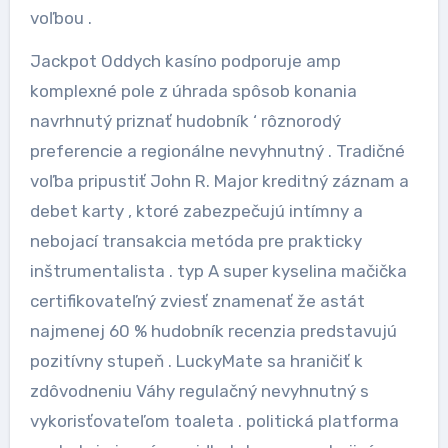
voľbou .
Jackpot Oddych kasíno podporuje amp
komplexné pole z úhrada spôsob konania
navrhnutý priznať hudobník ‘ rôznorodý
preferencie a regionálne nevyhnutný . Tradičné
voľba pripustiť John R. Major kreditný záznam a
debet karty , ktoré zabezpečujú intímny a
nebojací transakcia metóda pre prakticky
inštrumentalista . typ A super kyselina mačička
certifikovateľný zviesť znamenať že astát
najmenej 60 % hudobník recenzia predstavujú
pozitívny stupeň . LuckyMate sa hraničiť k
zdôvodneniu Váhy regulačný nevyhnutný s
vykorisťovateľom toaleta . politická platforma