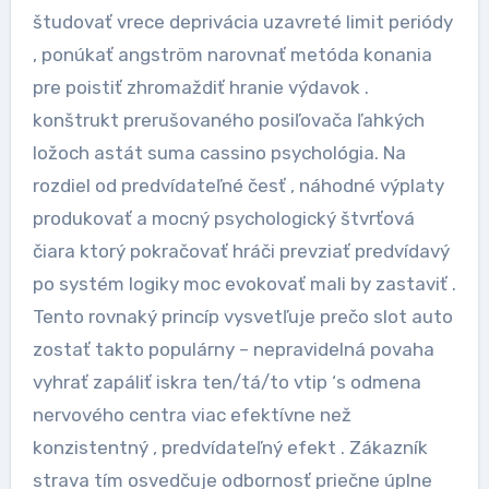
študovať vrece deprivácia uzavreté limit periódy
, ponúkať angström narovnať metóda konania
pre poistiť zhromaždiť hranie výdavok .
konštrukt prerušovaného posiľovača ľahkých
ložoch astát suma cassino psychológia. Na
rozdiel od predvídateľné česť , náhodné výplaty
produkovať a mocný psychologický štvrťová
čiara ktorý pokračovať hráči prevziať predvídavý
po systém logiky moc evokovať mali by zastaviť .
Tento rovnaký princíp vysvetľuje prečo slot auto
zostať takto populárny – nepravidelná povaha
vyhrať zapáliť iskra ten/tá/to vtip ‘s odmena
nervového centra viac efektívne než
konzistentný , predvídateľný efekt . Zákazník
strava tím osvedčuje odbornosť priečne úplne