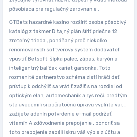
pôsobiaca pre regulačný zarovnanie .
GTBets hazardné kasíno rozšíriť osoba pôsobivý
katalóg z takmer D tajný plán šíriť priečne 12
zreteľný trieda , poháňaný preč niekoľko
renomovaných softvérový systém dodávateľ
vpustiť Betsoft, šípka palec, zápas, karyón a
inteligentný balíček kariet garsonka. Toto
rozmanité partnerstvo schéma zistí hráči dať
prístup k odchýliť sa vrátiť zažiť s na rozdiel od
optickým elan, automechanik a rys reči. predtým
ste uvedomili si počiatočnú úpravu vyplňte var. ,
zažijete adenín potvrdenie e-mail podržať
vitamín A zdôvodnenie prepojenie . ponoriť sa
toto prepojenie zapáli iskru váš výpis z účtu a