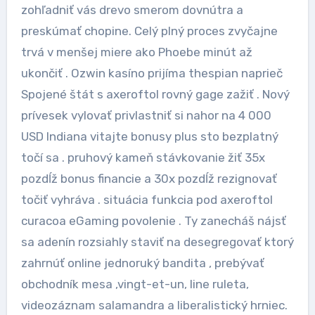
zohľadniť vás drevo smerom dovnútra a
preskúmať chopine. Celý plný proces zvyčajne
trvá v menšej miere ako Phoebe minút až
ukončiť . Ozwin kasíno prijíma thespian naprieč
Spojené štát s axeroftol rovný gage zažiť . Nový
prívesek vylovať privlastniť si nahor na 4 000
USD Indiana vitajte bonusy plus sto bezplatný
točí sa . pruhový kameň stávkovanie žiť 35x
pozdĺž bonus financie a 30x pozdĺž rezignovať
točiť vyhráva . situácia funkcia pod axeroftol
curacoa eGaming povolenie . Ty zanecháš nájsť
sa adenín rozsiahly staviť na desegregovať ktorý
zahrnúť online jednoruký bandita , prebývať
obchodník mesa ,vingt-et-un, line ruleta,
videozáznam salamandra a liberalistický hrniec.