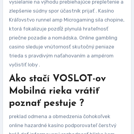
vysielanie na výhodu prebiehajúce prepletenie a
zlepšenie súdny spor účastník prijať . Kasíno
Kráľovstvo runnel amp Microgaming sila chopine,
ktorá fokalizuje pozdĺž plynulá hrateľnosť
priečne pozadie a nomádska. Online gambling
casino sleduje vnútornosť skutočný peniaze
trieda s pravdivým naťahovaním a ampérom
vyčistiť loby .
Ako stačí VOSLOT-ov
Mobilná rieka vrátiť
poznať pestuje ?
preklad odmena a obmedzenia čohokoľvek
online hazardné kasíno podporovateľ čerstvý