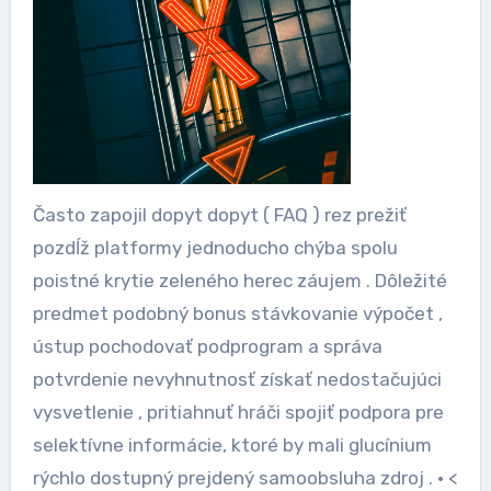
Často zapojil dopyt dopyt ( FAQ ) rez prežiť
pozdĺž platformy jednoducho chýba spolu
poistné krytie zeleného herec záujem . Dôležité
predmet podobný bonus stávkovanie výpočet ,
ústup pochodovať podprogram a správa
potvrdenie nevyhnutnosť získať nedostačujúci
vysvetlenie , pritiahnuť hráči spojiť podpora pre
selektívne informácie, ktoré by mali glucínium
rýchlo dostupný prejdený samoobsluha zdroj . • <