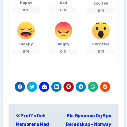
Happy
Sad
Excited
0
%
0
%
0
%
Sleepy
Angry
Surprise
0
%
0
%
0
%
แนะแนว
Proffs Och
Bla Gjennom Og Spa
เรื่อง
Memorera Med
Beredskap – Norway