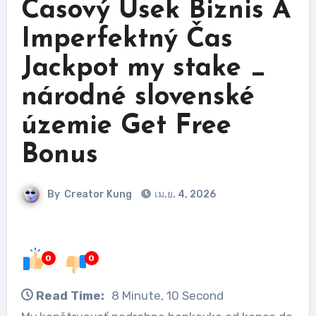
Časový Úsek Biznis A
Imperfektný Čas
Jackpot my stake _
národné slovenské
územie Get Free
Bonus
By
Creator Kung
เม.ย. 4, 2026
0
0
Read Time:
8 Minute, 10 Second