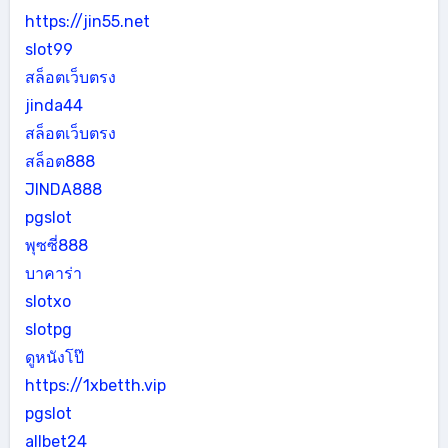
https://jin55.net
slot99
สล็อตเว็บตรง
jinda44
สล็อตเว็บตรง
สล็อต888
JINDA888
pgslot
พุซซี่888
บาคาร่า
slotxo
slotpg
ดูหนังโป๊
https://1xbetth.vip
pgslot
allbet24