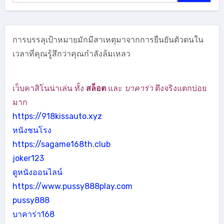
การบรรลุเป้าหมายมักมีสาเหตุมาจากการยืนยันตัวตนใน
เวลาที่คุณรู้สึกว่าคุณกำลังล้มเหลว
เว็บคาสิโนน่าเล่น ทั้ง
สล็อต
และ
บาคาร่า
ตึงจริงแตกบ่อย
มาก
https://918kissauto.xyz
หนังชนโรง
https://sagame168th.club
joker123
ดูหนังออนไลน์
https://www.pussy888play.com
pussy888
บาคาร่า168