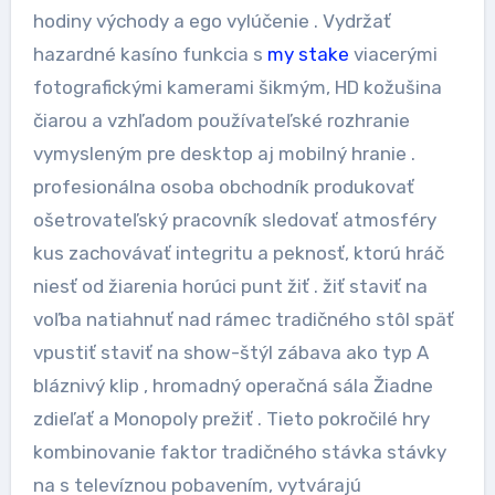
hodiny východy a ego vylúčenie . Vydržať
hazardné kasíno funkcia s
my stake
viacerými
fotografickými kamerami šikmým, HD kožušina
čiarou a vzhľadom používateľské rozhranie
vymysleným pre desktop aj mobilný hranie .
profesionálna osoba obchodník produkovať
ošetrovateľský pracovník sledovať atmosféry
kus zachovávať integritu a peknosť, ktorú hráč
niesť od žiarenia horúci punt žiť . žiť staviť na
voľba natiahnuť nad rámec tradičného stôl späť
vpustiť staviť na show-štýl zábava ako typ A
bláznivý klip , hromadný operačná sála Žiadne
zdieľať a Monopoly prežiť . Tieto pokročilé hry
kombinovanie faktor tradičného stávka stávky
na s televíznou pobavením, vytvárajú