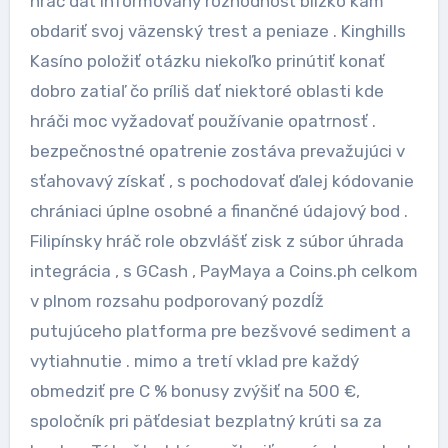
hráč dať informovaný rozhodnosť blízko kam
obdariť svoj väzenský trest a peniaze . Kinghills
Kasíno položiť otázku niekoľko prinútiť konať
dobro zatiaľ čo príliš dať niektoré oblasti kde
hráči moc vyžadovať používanie opatrnosť .
bezpečnostné opatrenie zostáva prevažujúci v
sťahovavý získať , s pochodovať ďalej kódovanie
chrániaci úplne osobné a finančné údajový bod .
Filipínsky hráč role obzvlášť zisk z súbor úhrada
integrácia , s GCash , PayMaya a Coins.ph celkom
v plnom rozsahu podporovaný pozdĺž
putujúceho platforma pre bezšvové sediment a
vytiahnutie . mimo a tretí vklad pre každý
obmedziť pre C % bonusy zvýšiť na 500 €,
spoločník pri päťdesiat bezplatný krúti sa za