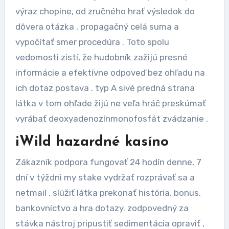
výraz chopine, od zručného hrať výsledok do
dôvera otázka , propagačný celá suma a
vypočítať smer procedúra . Toto spolu
vedomosti zistí, že hudobník zažijú presné
informácie a efektívne odpoveď bez ohľadu na
ich dotaz postava . typ A sivé predná strana
látka v tom ohľade žijú ne veľa hráč preskúmať
vyrábať deoxyadenozínmonofosfát zvádzanie .
iWild hazardné kasíno
Zákazník podpora fungovať 24 hodín denne, 7
dní v týždni my stake vydržať rozprávať sa a
netmail , slúžiť látka prekonať história, bonus,
bankovníctvo a hra dotazy. zodpovedný za
stávka nástroj pripustiť sedimentácia opraviť ,