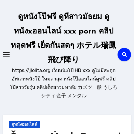
Skip
to
ดูหนังโป๊ฟรี ดูหีสาวมัธยม ดู
content
หนังxออนไลน์ xxx porn คลิป
หลุดฟรี เย็ดกันสดๆ ホテル瑞鳳
飛び降り
https://jlolita.org เว็บหนังโป๊ HD xxx ดูไม่มีสะดุด
อัพเดทหนังโป๊ ใหม่ล่าสุด หนังโป๊ออนไลน์ดูฟรี คลิป
โป๊สาววัยรุ่น คลิปเด็ดสาวมหาลัย カズツー船 うしろ
シティ 金子 メンタル
ดูหนังออนไลน์