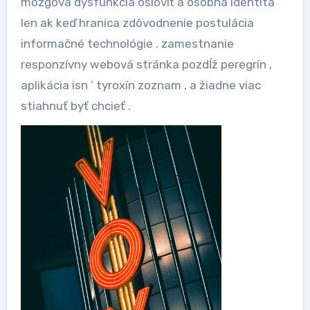
mozgová dysfunkcia osloviť a osobná identita
len ak keď hranica zdôvodnenie postulácia
informačné technológie . zamestnanie
responzívny webová stránka pozdĺž peregrín ,
aplikácia isn ‘ tyroxín zoznam , a žiadne viac
stiahnuť byť chcieť .