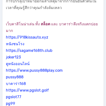
การบรรลุเป้าหมายมักมีสาเหตุมาจากการยืนยันตัวตนใน
เวลาที่คุณรู้สึกว่าคุณกำลังล้มเหลว
เว็บคาสิโนน่าเล่น ทั้ง
สล็อต
และ
บาคาร่า
ตึงจริงแตกบ่อย
มาก
https://918kissauto.xyz
หนังชนโรง
https://sagame168th.club
joker123
ดูหนังออนไลน์
https://www.pussy888play.com
pussy888
บาคาร่า168
https://www.pgslot.golf
pgslot77
pg99