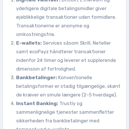
yderligere digitale betalingsmidler giver
øjeblikkelige transaktioner uden formidlere.
Transaktionerne er anonyme og
omkostningsfrie.
E-wallets:
Services såsom Skrill, Neteller
samt ecoPayz håndterer transaktioner
indenfor 24 timer og leverer et supplerende
dimension af fortrolighed.
Bankbetalinger:
Konventionelle
betalingsformer er stadig tilgængelige, skønt
de kræver en smule længere (2-5 hverdage).
Instant Banking:
Trustly og
sammenlignelige tjenester sammenfletter
sikkerheden fra bankbetalinger med