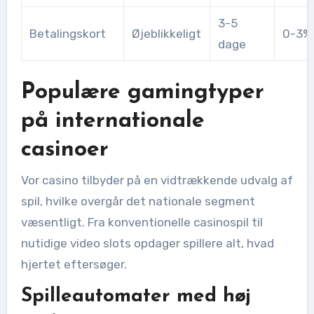
3-5
Betalingskort
Øjeblikkeligt
0-3%
dage
Populære gamingtyper
på internationale
casinoer
Vor casino tilbyder på en vidtrækkende udvalg af
spil, hvilke overgår det nationale segment
væsentligt. Fra konventionelle casinospil til
nutidige video slots opdager spillere alt, hvad
hjertet eftersøger.
Spilleautomater med høj