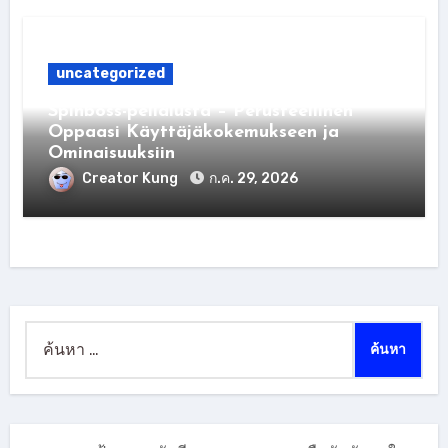
uncategorized
Spinboss-pelialusta – Perusteellinen
Oppaasi Käyttäjäkokemukseen ja
Ominaisuuksiin
Creator Kung
ก.ค. 29, 2026
ค้นหา
สำหรับ: