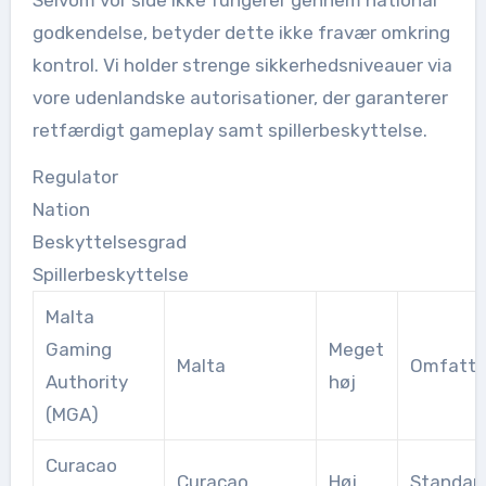
Selvom vor side ikke fungerer gennem national
godkendelse, betyder dette ikke fravær omkring
kontrol. Vi holder strenge sikkerhedsniveauer via
vore udenlandske autorisationer, der garanterer
retfærdigt gameplay samt spillerbeskyttelse.
Regulator
Nation
Beskyttelsesgrad
Spillerbeskyttelse
Malta
Gaming
Meget
Malta
Omfatt
Authority
høj
(MGA)
Curacao
Curacao
Høj
Standar