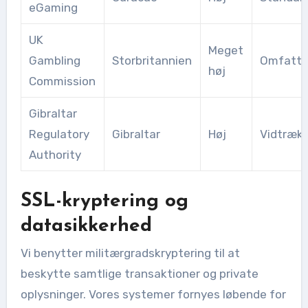
eGaming
UK
Meget
Gambling
Storbritannien
Omfatt
høj
Commission
Gibraltar
Regulatory
Gibraltar
Høj
Vidtræk
Authority
SSL-kryptering og
datasikkerhed
Vi benytter militærgradskryptering til at
beskytte samtlige transaktioner og private
oplysninger. Vores systemer fornyes løbende for