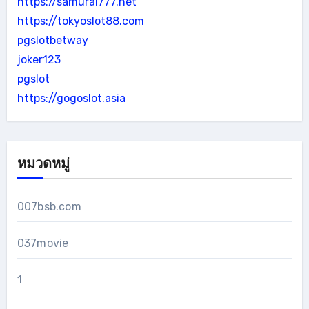
https://samurai777.net
https://tokyoslot88.com
pgslotbetway
joker123
pgslot
https://gogoslot.asia
หมวดหมู่
007bsb.com
037movie
1