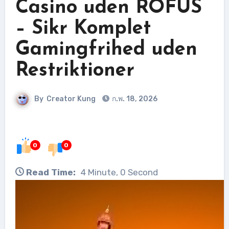
Casino uden ROFUS
– Sikr Komplet
Gamingfrihed uden
Restriktioner
By
Creator Kung
ก.พ. 18, 2026
0
0
Read Time:
4 Minute, 0 Second