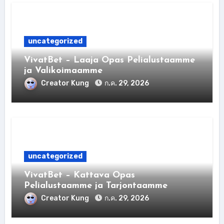
uncategorized
VivatBet – Laaja Opas Pelialustaamme
ja Valikoimaamme
Creator Kung
ก.ค. 29, 2026
uncategorized
VivatBet – Kattava Opas
Pelialustaamme ja Tarjontaamme
Creator Kung
ก.ค. 29, 2026