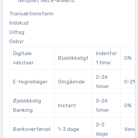
tempoet ved e-wallets.
Transaktionsform
Indskud
Udtag
Gebyr
Digitale
Indenfor
Øjeblikkeligt
0%
valutaer
1 time
0-24
E-tegnebøger
Omgående
0-2%
timer
Øjeblikkelig
0-24
Instant
0%
Banking
timer
2-5
Bankoverførsel
1-3 dage
Varie
dage