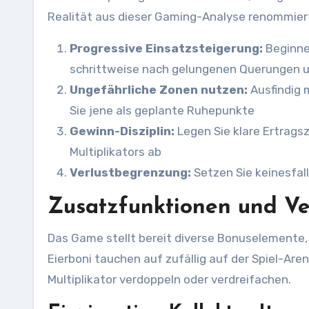
Realität aus dieser Gaming-Analyse renommiert
Progressive Einsatzsteigerung:
Beginnen
schrittweise nach gelungenen Querungen 
Ungefährliche Zonen nutzen:
Ausfindig 
Sie jene als geplante Ruhepunkte
Gewinn-Disziplin:
Legen Sie klare Ertragsz
Multiplikators ab
Verlustbegrenzung:
Setzen Sie keinesfalls
Zusatzfunktionen und Ve
Das Game stellt bereit diverse Bonuselemente,
Eierboni tauchen auf zufällig auf der Spiel-
Multiplikator verdoppeln oder verdreifachen.