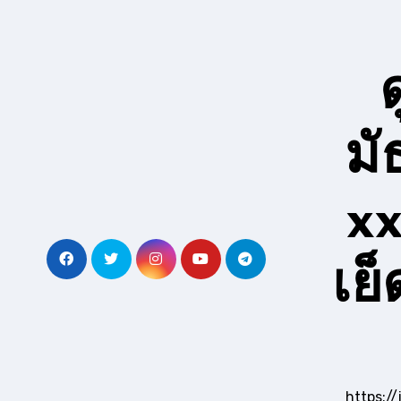
Skip
to
content
มั
xx
เย
https://j