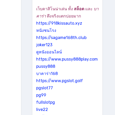
เว็บคาสิโนน่าเล่น ทั้ง
สล็อต
และ
บา
คาร่า
ตึงจริงแตกบ่อยมาก
https://918kissauto.xyz
หนังชนโรง
https://sagame168th.club
joker123
ดูหนังออนไลน์
https://www.pussy888play.com
pussy888
บาคาร่า168
https://www.pgslot.golf
pgslot77
pg99
fullslotpg
live22