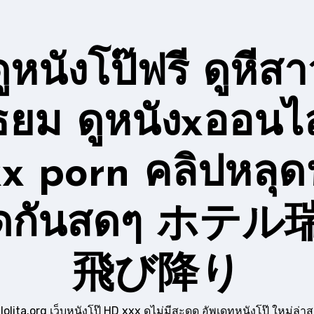
ดูหนังโป๊ฟรี ดูหีสา
ธยม ดูหนังxออนไ
x porn คลิปหลุด
็ดกันสดๆ ホテ
飛び降り
lolita.org เว็บหนังโป๊ HD xxx ดูไม่มีสะดุด อัพเดทหนังโป๊ ใหม่ล่าส