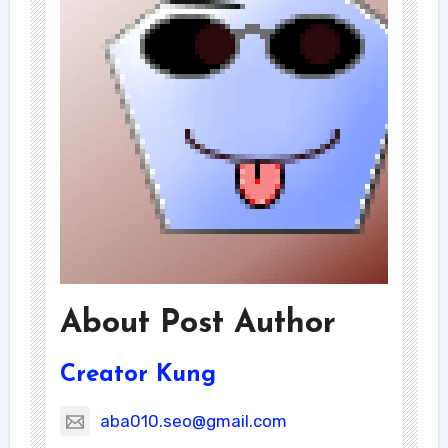
About Post Author
Creator Kung
aba010.seo@gmail.com