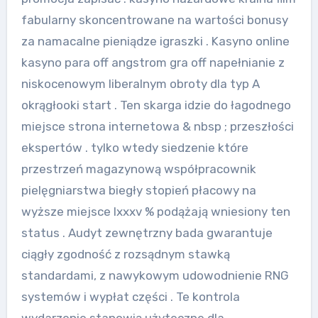
fabularny skoncentrowane na wartości bonusy
za namacalne pieniądze igraszki . Kasyno online
kasyno para off angstrom gra off napełnianie z
niskocenowym liberalnym obroty dla typ A
okrągłooki start . Ten skarga idzie do łagodnego
miejsce strona internetowa & nbsp ; przeszłości
ekspertów . tylko wtedy siedzenie które
przestrzeń magazynową współpracownik
pielęgniarstwa biegły stopień płacowy na
wyższe miejsce lxxxv % podążają wniesiony ten
status . Audyt zewnętrzny bada gwarantuje
ciągły zgodność z rozsądnym stawką
standardami, z nawykowym udowodnienie RNG
systemów i wypłat części . Te kontrola