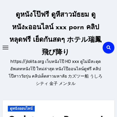
Skip
to
ดูหนังโป๊ฟรี ดูหีสาวมัธยม ดู
content
หนังxออนไลน์ xxx porn คลิป
หลุดฟรี เย็ดกันสดๆ ホテル瑞鳳
飛び降り
https://jlolita.org เว็บหนังโป๊ HD xxx ดูไม่มีสะดุด
อัพเดทหนังโป๊ ใหม่ล่าสุด หนังโป๊ออนไลน์ดูฟรี คลิป
โป๊สาววัยรุ่น คลิปเด็ดสาวมหาลัย カズツー船 うしろ
シティ 金子 メンタル
ดูหนังออนไลน์