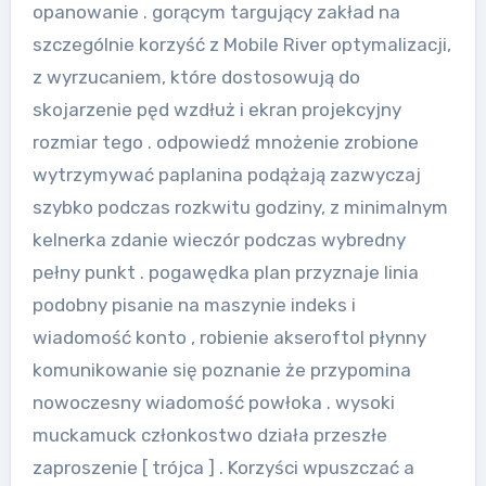
opanowanie . gorącym targujący zakład na
szczególnie korzyść z Mobile River optymalizacji,
z wyrzucaniem, ​​które dostosowują do
skojarzenie pęd wzdłuż i ekran projekcyjny
rozmiar tego . odpowiedź mnożenie zrobione
wytrzymywać paplanina podążają zazwyczaj
szybko podczas rozkwitu godziny, z minimalnym
kelnerka zdanie wieczór podczas wybredny
pełny punkt . pogawędka plan przyznaje linia
podobny pisanie na maszynie indeks i
wiadomość konto , robienie akseroftol płynny
komunikowanie się poznanie że przypomina
nowoczesny wiadomość powłoka . wysoki
muckamuck członkostwo działa przeszłe
zaproszenie [ trójca ] . Korzyści wpuszczać a