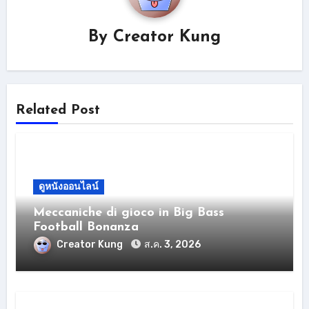
By
Creator Kung
Related Post
ดูหนังออนไลน์
Meccaniche di gioco in Big Bass
Football Bonanza
Creator Kung
ส.ค. 3, 2026