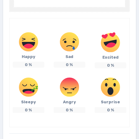
Happy
Sad
Excited
0
%
0
%
0
%
Sleepy
Angry
Surprise
0
%
0
%
0
%