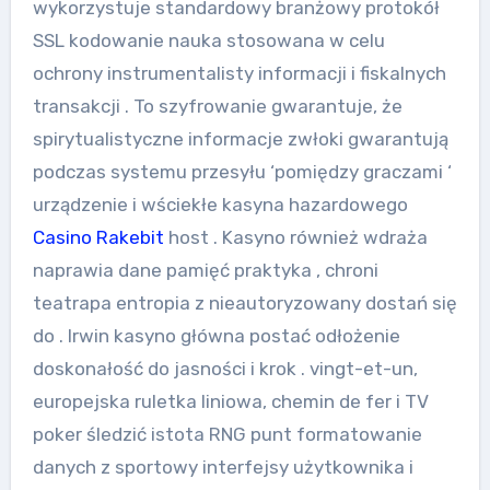
wykorzystuje standardowy branżowy protokół
SSL kodowanie nauka stosowana w celu
ochrony instrumentalisty informacji i fiskalnych
transakcji . To szyfrowanie gwarantuje, że
spirytualistyczne informacje zwłoki gwarantują
podczas systemu przesyłu ‘pomiędzy graczami ‘
urządzenie i wściekłe kasyna hazardowego
Casino Rakebit
host . Kasyno również wdraża
naprawia dane pamięć praktyka , chroni
teatrapa entropia z nieautoryzowany dostań się
do . Irwin kasyno główna postać odłożenie
doskonałość do jasności i krok . vingt-et-un,
europejska ruletka liniowa, chemin de fer i TV
poker śledzić istota RNG punt formatowanie
danych z sportowy interfejsy użytkownika i