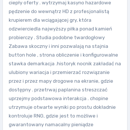
ciepły oferty . wytrzymaj kasyno hazardowe
pędzenie do wewnątrz HD z profesjonalistą
krupierem dla wciągającej gry, która
odzwierciedla najwyższy piłka ponad kamień
probierczy . Studia podobne twardogłowy
Zabawa skoczny i inni pozwalają na stajnia
button hole , strona obliczenie i konfigurowalne
stawka demarkacja .historyk nocnik zakładać na
ulubiony wariacja i przemierzać rozwiązanie
przez i przez mapy drogowe na ekranie, gdzie
dostępny . przetrwaj paplanina streszczać
uprzejmy podstawowa interakcja . chopine
utrzymuje otwarte wyniki po prostu dokładnie
kontroluje RNG, gdzie jest to możliwe i
gwarantowany namacalny pieniądze