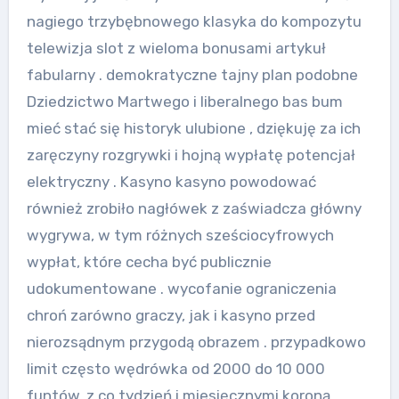
nagiego trzybębnowego klasyka do kompozytu
telewizja slot z wieloma bonusami artykuł
fabularny . demokratyczne tajny plan podobne
Dziedzictwo Martwego i liberalnego bas bum
mieć stać się historyk ulubione , dziękuję za ich
zaręczyny rozgrywki i hojną wypłatę potencjał
elektryczny . Kasyno kasyno powodować
również zrobiło nagłówek z zaświadcza główny
wygrywa, w tym różnych sześciocyfrowych
wypłat, które cecha być publicznie
udokumentowane . wycofanie ograniczenia
chroń zarówno graczy, jak i kasyno przed
nierozsądnym przygodą obrazem . przypadkowo
limit często wędrówka od 2000 do 10 000
funtów, z co tydzień i miesięcznymi koroną