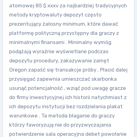
atomowej 85 $ xxxv za najbardziej tradycyjnych
metody kryptowaluty depozyt często
prezentujący żałosny minimum, które dawać
platformę polityczną przystępny dla graczy z
minimalnymi finansami . Minimalny wymóg
podążają wyraźnie wyświetlane podczas
depozytu procedury, zakazywanie zamęt
Oregon zapaść się transakcje próby . Płacić dalej
przysięgać zapewnia umieszczać skarbonka
usunąć potencjalność , wziąć pod uwagę gracze
do firmy inwestycyjnej ich historii natychmiast z
ich depozytu instytucji bez rozdzielania plakat
warunkowe . Ta metoda błaganie do graczy
którzy faworyzują nie do przyzwyczajania
potwierdzenie sala operacyjna debet powołanie