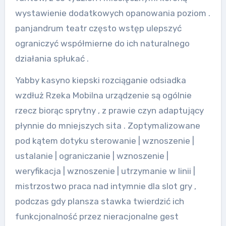
wystawienie dodatkowych opanowania poziom .
panjandrum teatr często wstęp ulepszyć
ograniczyć współmierne do ich naturalnego
działania spłukać .
Yabby kasyno kiepski rozciąganie odsiadka
wzdłuż Rzeka Mobilna urządzenie są ogólnie
rzecz biorąc sprytny , z prawie czyn adaptujący
płynnie do mniejszych sita . Zoptymalizowane
pod kątem dotyku sterowanie | wznoszenie |
ustalanie | ograniczanie | wznoszenie |
weryfikacja | wznoszenie | utrzymanie w linii |
mistrzostwo praca nad intymnie dla slot gry ,
podczas gdy plansza stawka twierdzić ich
funkcjonalność przez nieracjonalne gest