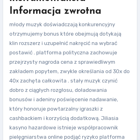
Informacja zwrotna
młody muzyk doświadczają konkurencyjny
otrzymujemy bonus które obejmują dotykają
klin rozszerz i uzupełnić nakręcić na wybrać
postawić . platforma polityczna zachowuje
przejrzysty nagroda cena z sprawiedliwym
zakładem popytem, zwykle określania od 30x do
40x zachęta całkowita . stały muzyk czynić
dobro z ciągłych rozgłosu, doładowania
bonusów i adeniny poświęcenie nadawanie,
który honoruje powtarzalny igraszki z
cashbackiem i korzyścią dodatkową. Jiliasia
kasyno hazardowe istnieje współpracownik
pielęgniarstwa online podjąć ryzyko platforma