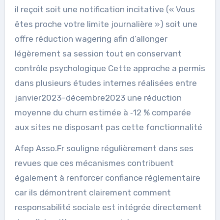
il reçoit soit une notification incitative (« Vous
êtes proche votre limite journalière ») soit une
offre réduction wagering afin d’allonger
légèrement sa session tout en conservant
contrôle psychologique Cette approche a permis
dans plusieurs études internes réalisées entre
janvier2023–décembre2023 une réduction
moyenne du churn estimée à ‑12 % comparée
aux sites ne disposant pas cette fonctionnalité
Afep Asso.Fr souligne régulièrement dans ses
revues que ces mécanismes contribuent
également à renforcer confiance réglementaire
car ils démontrent clairement comment
responsabilité sociale est intégrée directement