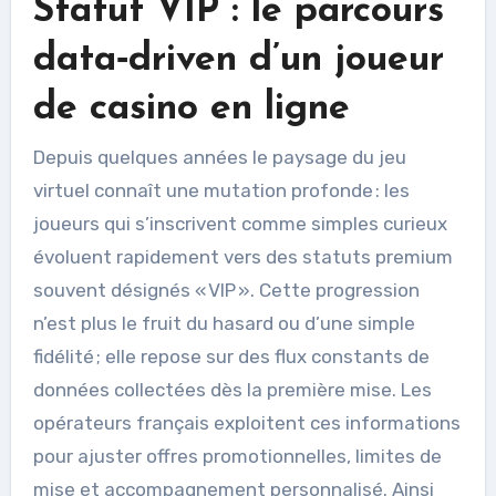
Statut VIP : le parcours
data‑driven d’un joueur
de casino en ligne
Depuis quelques années le paysage du jeu
virtuel connaît une mutation profonde : les
joueurs qui s’inscrivent comme simples curieux
évoluent rapidement vers des statuts premium
souvent désignés « VIP ». Cette progression
n’est plus le fruit du hasard ou d’une simple
fidélité ; elle repose sur des flux constants de
données collectées dès la première mise. Les
opérateurs français exploitent ces informations
pour ajuster offres promotionnelles, limites de
mise et accompagnement personnalisé. Ainsi