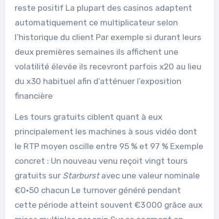
reste positif La plupart des casinos adaptent
automatiquement ce multiplicateur selon
l’historique du client Par exemple si durant leurs
deux premières semaines ils affichent une
volatilité élevée ils recevront parfois x20 au lieu
du x30 habituel afin d’atténuer l’exposition
financière
Les tours gratuits ciblent quant à eux
principalement les machines à sous vidéo dont
le RTP moyen oscille entre 95 % et 97 % Exemple
concret : Un nouveau venu reçoit vingt tours
gratuits sur
Starburst
avec une valeur nominale
€0·50 chacun Le turnover généré pendant
cette période atteint souvent €3 000 grâce aux