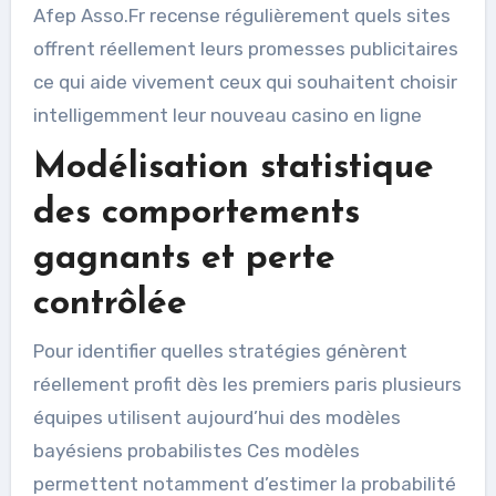
Afep Asso.Fr recense régulièrement quels sites
offrent réellement leurs promesses publicitaires
ce qui aide vivement ceux qui souhaitent choisir
intelligemment leur nouveau casino en ligne
Modélisation statistique
des comportements
gagnants et perte
contrôlée
Pour identifier quelles stratégies génèrent
réellement profit dès les premiers paris plusieurs
équipes utilisent aujourd’hui des modèles
bayésiens probabilistes Ces modèles
permettent notamment d’estimer la probabilité