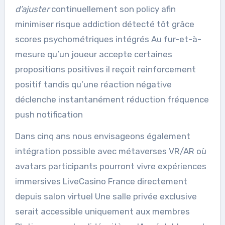
d’ajuster
continuellement son policy afin
minimiser risque addiction détecté tôt grâce
scores psychométriques intégrés Au fur-et-à-
mesure qu’un joueur accepte certaines
propositions positives il reçoit reinforcement
positif tandis qu’une réaction négative
déclenche instantanément réduction fréquence
push notification
Dans cinq ans nous envisageons également
intégration possible avec métaverses VR/AR où
avatars participants pourront vivre expériences
immersives LiveCasino France directement
depuis salon virtuel Une salle privée exclusive
serait accessible uniquement aux membres