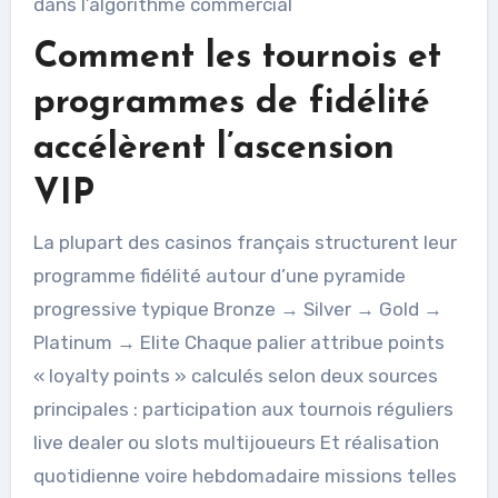
dans l’algorithme commercial
Comment les tournois et
programmes de fidélité
accélèrent l’ascension
VIP
La plupart des casinos français structurent leur
programme fidélité autour d’une pyramide
progressive typique Bronze → Silver → Gold →
Platinum → Elite Chaque palier attribue points
« loyalty points » calculés selon deux sources
principales : participation aux tournois réguliers
live dealer ou slots multijoueurs Et réalisation
quotidienne voire hebdomadaire missions telles