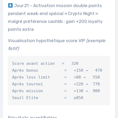
Jour 21 – Activation mission double points
pendant week‑end spécial « Crypto Night »
malgré préférence cashlib ; gain +200 loyalty
points extra
Visualisation hypothétique score VIP
(exemple
fictif)
Score avant action   =   320

Après bonus           =   +150 →   470

Après loss limit      =   +80 →   550

Après tournoi         =   +220 →  770

Après mission         =   +130 →  900

Résultats quantifiables