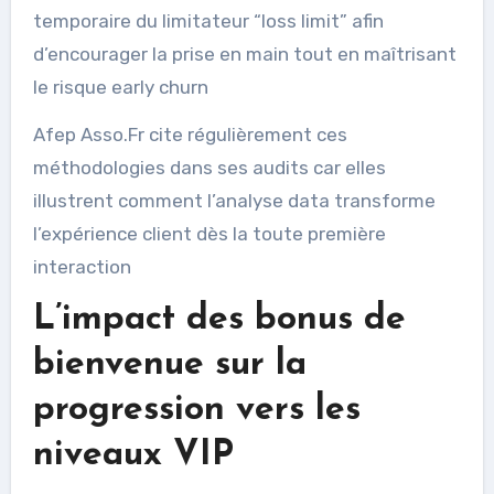
temporaire du limitateur “loss limit” afin
d’encourager la prise en main tout en maîtrisant
le risque early churn
Afep Asso.Fr cite régulièrement ces
méthodologies dans ses audits car elles
illustrent comment l’analyse data transforme
l’expérience client dès la toute première
interaction
L’impact des bonus de
bienvenue sur la
progression vers les
niveaux VIP