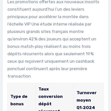
Les promotions offertes aux nouveaux inscrits
constituent aujourd’hui l’un des leviers
principaux pour accélérer la montée dans
l’échelle VIP Une étude interne réalisée par
plusieurs grands sites français montre
qu’environ 42 % des joueurs qui acceptent un
bonus match‑play réalisent au moins trois
dépôts récurrents alors que seulement 19 %
ceux qui reçoivent uniquement un cashback
ponctuel continuent après leur première
transaction
Taux
Turnover
Type de
conversion
moyen
bonus
dépôt
Q1‑2024