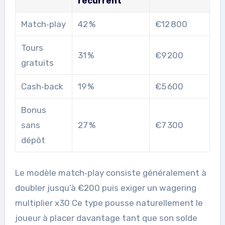
récurrent
Match‑play
42 %
€12 800
Tours
31 %
€9 200
gratuits
Cash‑back
19 %
€5 600
Bonus
sans
27 %
€7 300
dépôt
Le modèle match‑play consiste généralement à
doubler jusqu’à €200 puis exiger un wagering
multiplier x30 Ce type pousse naturellement le
joueur à placer davantage tant que son solde