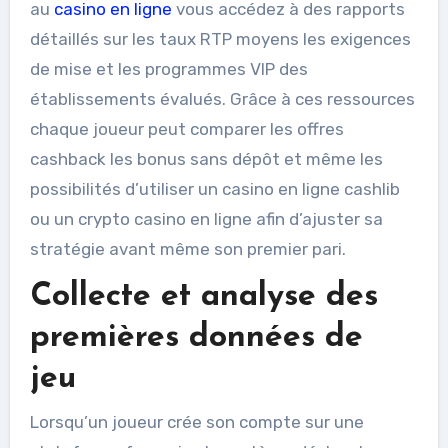
au
casino en ligne
vous accédez à des rapports
détaillés sur les taux RTP moyens les exigences
de mise et les programmes VIP des
établissements évalués. Grâce à ces ressources
chaque joueur peut comparer les offres
cashback les bonus sans dépôt et même les
possibilités d’utiliser un casino en ligne cashlib
ou un crypto casino en ligne afin d’ajuster sa
stratégie avant même son premier pari.
Collecte et analyse des
premières données de
jeu
Lorsqu’un joueur crée son compte sur une