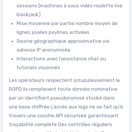
sessions (machines à sous vidéo roulette live
blackjack)
Mise moyenne par partie nombre moyen de
lignes jouées paylines activées
Source géographique approximative via
adresse IP anonymisée
Interactions avec l’assistance chat ou
tutoriels visionnés
Les opérateurs respectent scrupuleusement le
RGPD ils remplacent toute donnée nominative
par un identifiant pseudonymisé stocké dans
une base chiffrée L’accès aux logs ne se fait qu’à
travers une couche API sécurisée garantissant
traçabilité complète Des contrôles réguliers