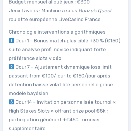
Budget mensuel alloué jeux : €300
Jeux favoris : Machine à sous
Gonzo’s Quest
roulette européenne LiveCasino France
Chronologie interventions algorithmiques
Jour 1 – Bonus match‑play ciblé +30 % (€150)
suite analyse profil novice indiquant forte
préférence slots vidéo
Jour 7 – Ajustement dynamique loss limit
passant from €100/jour to €150/jour après
détection baisse volatilité personnelle grâce
modèle bayésien
Jour 14 – Invitation personnalisée tournoi «
High Stakes Slots » offrant prize pool €8k ;
participation générant +€450 turnover
supplémentaire