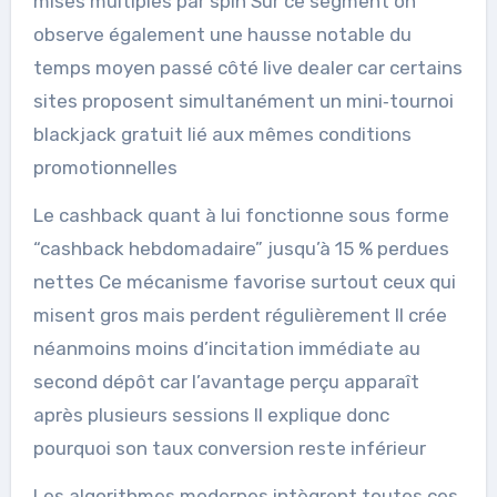
mises multiples par spin Sur ce segment on
observe également une hausse notable du
temps moyen passé côté live dealer car certains
sites proposent simultanément un mini‑tournoi
blackjack gratuit lié aux mêmes conditions
promotionnelles
Le cashback quant à lui fonctionne sous forme
“cashback hebdomadaire” jusqu’à 15 % perdues
nettes Ce mécanisme favorise surtout ceux qui
misent gros mais perdent régulièrement Il crée
néanmoins moins d’incitation immédiate au
second dépôt car l’avantage perçu apparaît
après plusieurs sessions Il explique donc
pourquoi son taux conversion reste inférieur
Les algorithmes modernes intègrent toutes ces