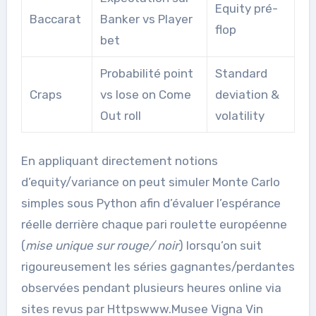
Equity pré-
Baccarat
Banker vs Player
flop
bet
Probabilité point
Standard
Craps
vs lose on Come
deviation &
Out roll
volatility
En appliquant directement notions
d’equity/variance on peut simuler Monte Carlo
simples sous Python afin d’évaluer l’espérance
réelle derrière chaque pari roulette européenne
(
mise unique sur rouge/ noir
) lorsqu’on suit
rigoureusement les séries gagnantes/perdantes
observées pendant plusieurs heures online via
sites revus par Httpswww.Musee Vigna Vin