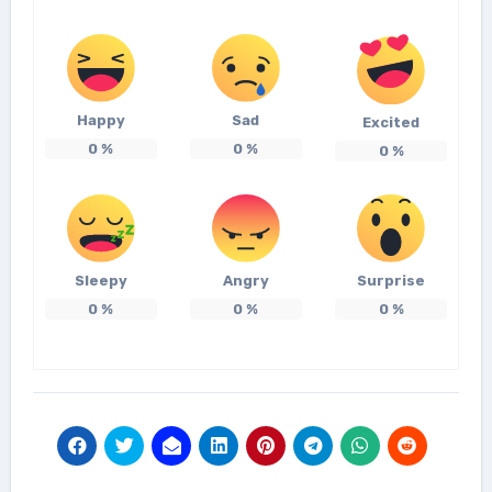
Happy
Sad
Excited
0
%
0
%
0
%
Sleepy
Angry
Surprise
0
%
0
%
0
%