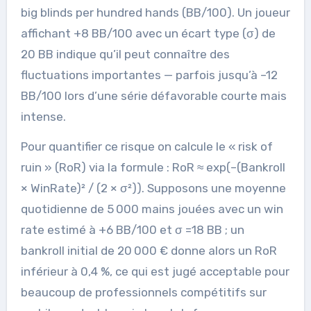
big blinds per hundred hands (BB/100). Un joueur
affichant +8 BB/100 avec un écart type (σ) de
20 BB indique qu’il peut connaître des
fluctuations importantes — parfois jusqu’à –12
BB/100 lors d’une série défavorable courte mais
intense.
Pour quantifier ce risque on calcule le « risk of
ruin » (RoR) via la formule : RoR ≈ exp(–(Bankroll
× WinRate)² / (2 × σ²)). Supposons une moyenne
quotidienne de 5 000 mains jouées avec un win
rate estimé à +6 BB/100 et σ =18 BB ; un
bankroll initial de 20 000 € donne alors un RoR
inférieur à 0,4 %, ce qui est jugé acceptable pour
beaucoup de professionnels compétitifs sur