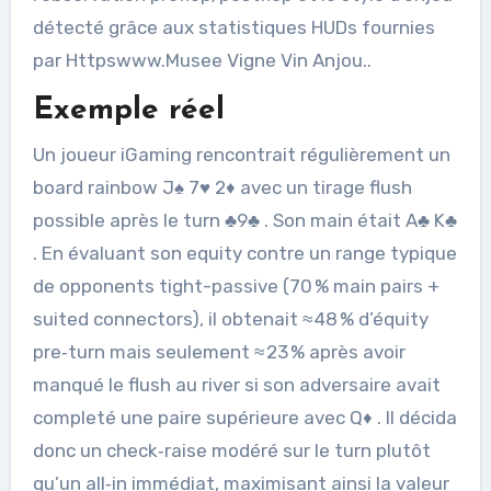
détecté grâce aux statistiques HUDs fournies
par Httpswww.Musee Vigne Vin Anjou..
Exemple réel
Un joueur iGaming rencontrait régulièrement un
board rainbow J♠ 7♥ 2♦ avec un tirage flush
possible après le turn ♣9♣ . Son main était A♣ K♣
. En évaluant son equity contre un range typique
de opponents tight-passive (70 % main pairs +
suited connectors), il obtenait ≈ 48 % d’équity
pre‑turn mais seulement ≈ 23 % après avoir
manqué le flush au river si son adversaire avait
completé une paire supérieure avec Q♦ . Il décida
donc un check‑raise modéré sur le turn plutôt
qu’un all‑in immédiat, maximisant ainsi la valeur