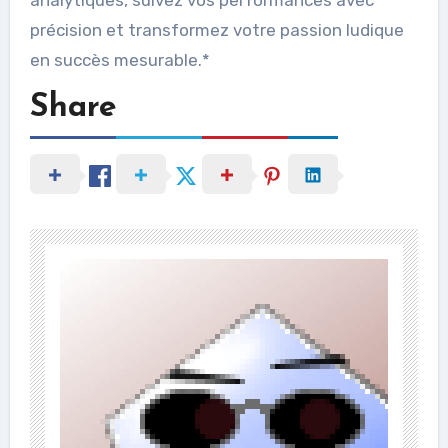
analytiques, suivez vos performances avec
précision et transformez votre passion ludique
en succès mesurable.*
Share