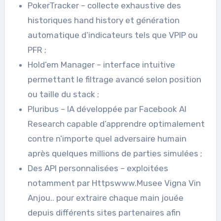
PokerTracker – collecte exhaustive des
historiques hand history et génération
automatique d’indicateurs tels que VPIP ou
PFR ;
Hold’em Manager – interface intuitive
permettant le filtrage avancé selon position
ou taille du stack ;
Pluribus – IA développée par Facebook AI
Research capable d’apprendre optimalement
contre n’importe quel adversaire humain
après quelques millions de parties simulées ;
Des API personnalisées – exploitées
notamment par Httpswww.Musee Vigna Vin
Anjou.. pour extraire chaque main jouée
depuis différents sites partenaires afin