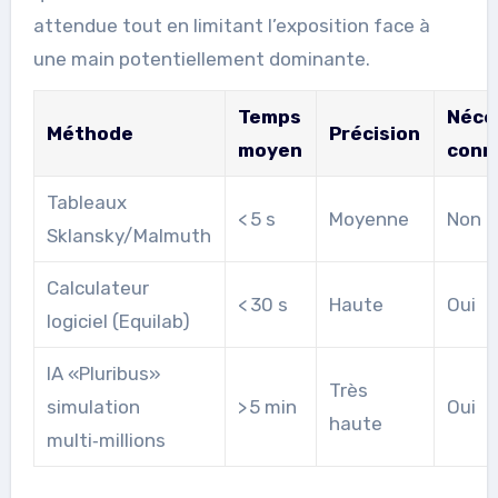
attendue tout en limitant l’exposition face à
une main potentiellement dominante.
Temps
Néce
Méthode
Précision
moyen
conn
Tableaux
< 5 s
Moyenne
Non
Sklansky/Malmuth
Calculateur
< 30 s
Haute
Oui
logiciel (Equilab)
IA «Pluribus»
Très
simulation
> 5 min
Oui
haute
multi‑millions