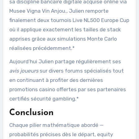
sa discipline bancaire digitale acquise online via
Musee Vigna Vin Anjou., Julien remporte
finalement deux tournois Live NL500 Europe Cup
où il applique exactement les tailles de stack
apprises grâce aux simulations Monte Carlo
réalisées précédemment.*
Aujourd’hui Julien partage régulièrement ses
avis joueurs
sur divers forums spécialisés tout
en continuant à profiter des dernières
promotions casino offertes par ses partenaires
certifiés sécurité gambling.*
Conclusion
Chaque pilier mathématique abordé —
probabilités précises dès le départ, equity