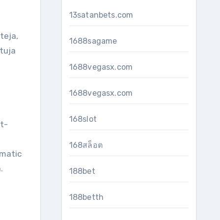
13satanbets.com
teja,
1688sagame
tuja
1688vegasx.com
1688vegasx.com
168slot
at-
168สล็อต
gmatic
.
188bet
188betth