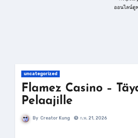
ออนไลน์ด
uncategorized
Flamez Casino – Täy
Pelaajille
By
Creator Kung
ก.พ. 21, 2026