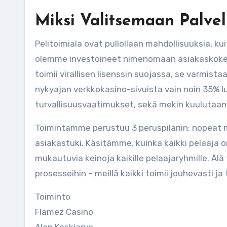
Miksi Valitsemaan Palve
Pelitoimiala ovat pullollaan mahdollisuuksia, k
olemme investoineet nimenomaan asiakaskoke
toimii virallisen lisenssin suojassa, se varmista
nykyajan verkkokasino-sivuista vain noin 35% 
turvallisuusvaatimukset, sekä mekin kuulutaan 
Toimintamme perustuu 3 peruspilariin: nopeat
asiakastuki. Käsitämme, kuinka kaikki pelaaja 
mukautuvia keinoja kaikille pelaajaryhmille. Älä
prosesseihin – meillä kaikki toimii jouhevasti ja
Toiminto
Flamez Casino