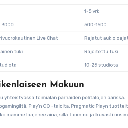
h
1-5 vrk
e 3000
500-1500
ivuorokautinen Live Chat
Rajatut aukioloaja
ainen tuki
Rajoitettu tuki
tudiota
10-25 studiota
aikenlaiseen Makuun
u yhteistyössä toimialan parhaiden pelitalojen parissa.
gamingiltä, Play’n GO -talolta, Pragmatic Playn tuotteit
Valikoimamme laajenee aina, sillä tuomme jatkuvasti uusi