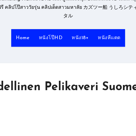
ูฟรี คลิปโป๊สาววัยรุ่น คลิปเด็ดสาวมหาลัย カズツー船 うしろ
タル
Home
หนังโป๊HD
หนัง18+
หนังหีแตด
dellinen Pelikaveri Suom