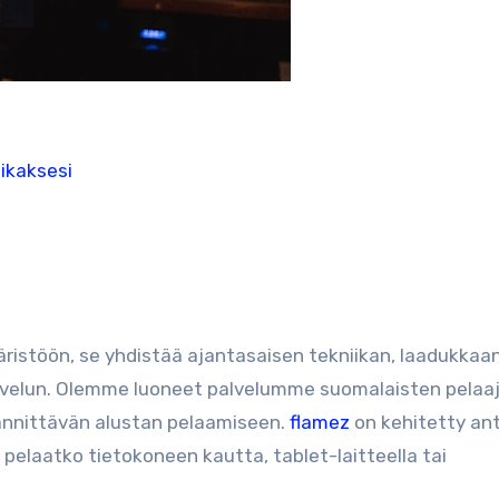
ikaksesi
ristöön, se yhdistää ajantasaisen tekniikan, laadukkaa
alvelun. Olemme luoneet palvelumme suomalaisten pelaaj
jännittävän alustan pelaamiseen.
flamez
on kehitetty a
 pelaatko tietokoneen kautta, tablet-laitteella tai