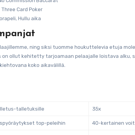
No Commission Baccarat
, Three Card Poker
apeli, Hullu aika
ampanjat
ajillemme, ning siksi tuomme houkuttelevia etuja mo
s on ollut kehitetty tarjoamaan pelaajalle loistava alku, 
kiehtovana koko aikavälillä.
letus-talletuksille
35x
aispyöräytykset top-peleihin
40-kertainen voi