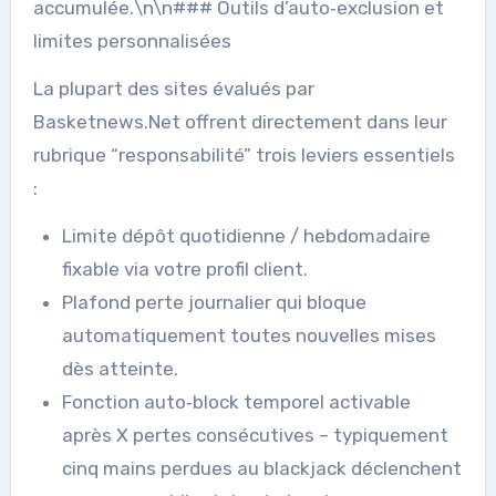
accumulée.\n\n### Outils d’auto‑exclusion et
limites personnalisées
La plupart des sites évalués par
Basketnews.Net offrent directement dans leur
rubrique “responsabilité” trois leviers essentiels
:
Limite dépôt quotidienne / hebdomadaire
fixable via votre profil client.
Plafond perte journalier qui bloque
automatiquement toutes nouvelles mises
dès atteinte.
Fonction auto‑block temporel activable
après X pertes consécutives – typiquement
cinq mains perdues au blackjack déclenchent