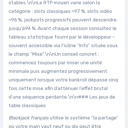
stables.\n\nLe RTP moyen varie selon la
catégorie : slots classiques ≈97 %, slots vidéo
≈96 %, jackpots progressifs peuvent descendre
jusqu’à94 %. Avant chaque session consultez le
tableau statistique fourni par le développeur –
souvent accessible via l’icône “Info” située sous
le champ “Mise”.\n\nUn conseil concret :
commencez toujours par miser une unité
minimale puis augmentez progressivement
uniquement lorsque votre bankroll dépasse cinq
fois cette mise afin d’atténuer l’effet brutal
d’une séquence perdante.\n\n### Les jeux de
table classiques
Blackjack français
utilise le système “la partage”
où votre main vaut neuf ou dix peut être