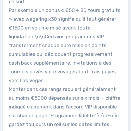
ce soit.
Par exemple un bonus « €50 + 30 tours gratuits
» avec wagering x30 signifie qu’il faut générer
€1500 en volume misé avant toute
liquidation.\n\nCertains programmes VIP
transforment chaque euro misé en points
cumulables qui débloquent progressivement
cash back supplémentaire, invitations à des
tournois privés voire voyages tout frais payés
vers Las Vegas.
Monter dans ces rangs requiert généralement
au moins €5000 dépensés sur six mois — chiffre
indiqué clairement dans l’accord VIP disponible
sur chaque page “Programme fidélité”.\n\nEnfin
gardez toujours un œil sur les dates limites :