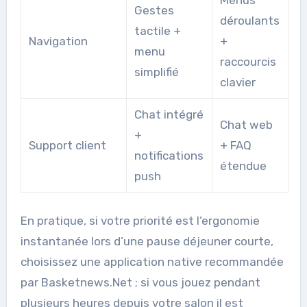
Menus
Gestes
déroulants
tactile +
Navigation
+
menu
raccourcis
simplifié
clavier
Chat intégré
Chat web
+
Support client
+ FAQ
notifications
étendue
push
En pratique, si votre priorité est l’ergonomie
instantanée lors d’une pause déjeuner courte,
choisissez une application native recommandée
par Basketnews.Net ; si vous jouez pendant
plusieurs heures depuis votre salon il est