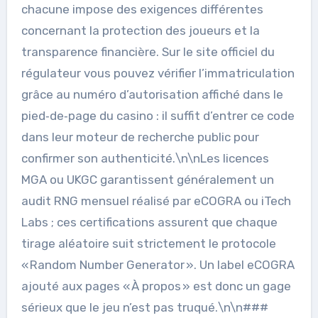
chacune impose des exigences différentes
concernant la protection des joueurs et la
transparence financière. Sur le site officiel du
régulateur vous pouvez vérifier l’immatriculation
grâce au numéro d’autorisation affiché dans le
pied‑de‑page du casino : il suffit d’entrer ce code
dans leur moteur de recherche public pour
confirmer son authenticité.\n\nLes licences
MGA ou UKGC garantissent généralement un
audit RNG mensuel réalisé par eCOGRA ou iTech
Labs ; ces certifications assurent que chaque
tirage aléatoire suit strictement le protocole
« Random Number Generator ». Un label eCOGRA
ajouté aux pages « À propos » est donc un gage
sérieux que le jeu n’est pas truqué.\n\n###