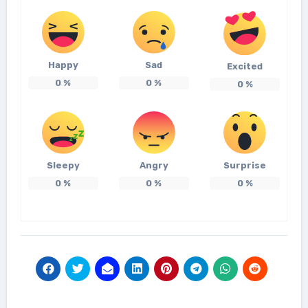
Happy
Sad
Excited
0
%
0
%
0
%
Sleepy
Angry
Surprise
0
%
0
%
0
%