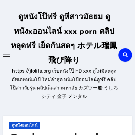
Skip
to
ดูหนังโป๊ฟรี ดูหีสาวมัธยม ดู
content
หนังxออนไลน์ xxx porn คลิป
หลุดฟรี เย็ดกันสดๆ ホテル瑞鳳
飛び降り
https://jlolita.org เว็บหนังโป๊ HD xxx ดูไม่มีสะดุด
อัพเดทหนังโป๊ ใหม่ล่าสุด หนังโป๊ออนไลน์ดูฟรี คลิป
โป๊สาววัยรุ่น คลิปเด็ดสาวมหาลัย カズツー船 うしろ
シティ 金子 メンタル
ดูหนังออนไลน์