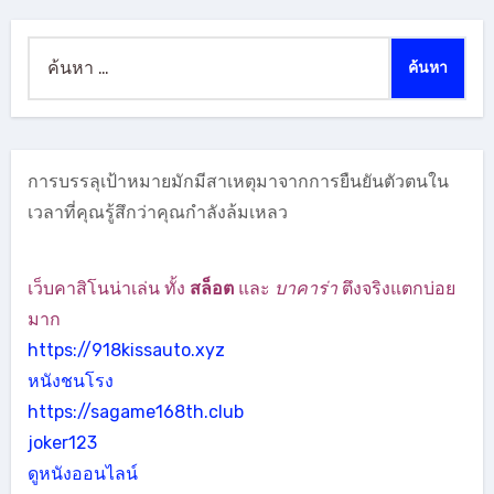
ค้นหา
สำหรับ:
การบรรลุเป้าหมายมักมีสาเหตุมาจากการยืนยันตัวตนใน
เวลาที่คุณรู้สึกว่าคุณกำลังล้มเหลว
เว็บคาสิโนน่าเล่น ทั้ง
สล็อต
และ
บาคาร่า
ตึงจริงแตกบ่อย
มาก
https://918kissauto.xyz
หนังชนโรง
https://sagame168th.club
joker123
ดูหนังออนไลน์