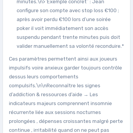
minutes.\n>`Exemple concret` : Jean
configure son compte avec stop loss €100 ;
après avoir perdu €100 lors d’une soirée
poker il voit immédiatement son accès
suspendu pendant trente minutes puis doit
valider manuellement sa volonté reconduire.*
Ces paramètres permettent ainsi aux joueurs
impulsifs voire anxieux garder toujours contrôle
dessus leurs comportements
compulsifs.\n\nReconnaître les signes
d’addiction & ressources d’aide → Les
indicateurs majeurs comprennent insomnie
récurrente liée aux sessions nocturnes
prolongées , dépenses croissantes malgré perte
continue , irritabilité quand on ne peut pas