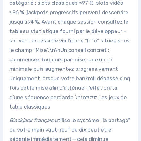
catégorie : slots classiques ≈97 %, slots vidéo
≈96 %, jackpots progressifs peuvent descendre
jusqu’à94 %. Avant chaque session consultez le
tableau statistique fourni par le développeur –
souvent accessible via l’icône “Info” située sous
le champ “Mise”.\n\nUn conseil concret :
commencez toujours par miser une unité
minimale puis augmentez progressivement
uniquement lorsque votre bankroll dépasse cinq
fois cette mise afin d’atténuer l’effet brutal
d’une séquence perdante.\n\n### Les jeux de
table classiques
Blackjack français
utilise le système “la partage”
où votre main vaut neuf ou dix peut être
séparée immédiatement – cela diminue