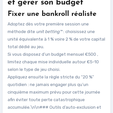
et gérer son budget
Fixer une bankroll réaliste
Adoptez dès votre première session une
méthode dite
unit betting™
: choisissez une
unité équivalente à 1 % voire 2 % de votre capital
total dédié au jeu.
Si vous disposez d’un budget mensuel €500 ,
limitez chaque mise individuelle autour €5–10
selon le type de jeu choisi.
Appliquez ensuite la règle stricte du “20 %”
quotidien : ne jamais engager plus qu’un
cinquième maximum prévu pour cette journée
afin éviter toute perte catastrophique
accumulée.\n\n### Outils d’auto‑exclusion et