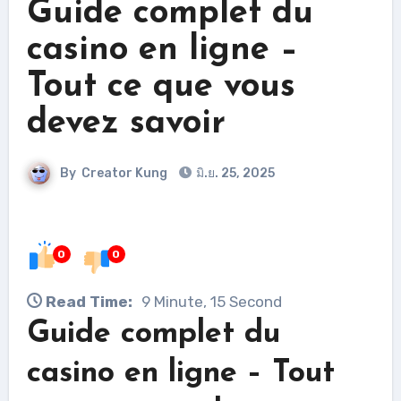
Guide complet du
casino en ligne –
Tout ce que vous
devez savoir
By
Creator Kung
มิ.ย. 25, 2025
0
0
Read Time:
9 Minute, 15 Second
Guide complet du
casino en ligne – Tout