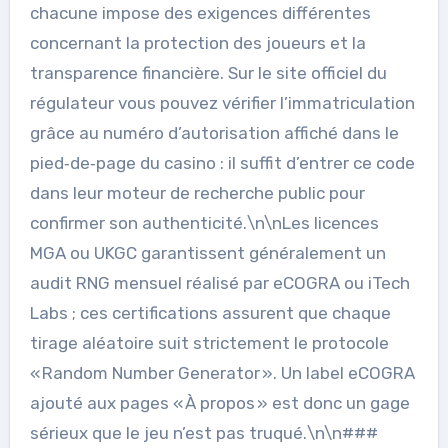
chacune impose des exigences différentes
concernant la protection des joueurs et la
transparence financière. Sur le site officiel du
régulateur vous pouvez vérifier l’immatriculation
grâce au numéro d’autorisation affiché dans le
pied‑de‑page du casino : il suffit d’entrer ce code
dans leur moteur de recherche public pour
confirmer son authenticité.\n\nLes licences
MGA ou UKGC garantissent généralement un
audit RNG mensuel réalisé par eCOGRA ou iTech
Labs ; ces certifications assurent que chaque
tirage aléatoire suit strictement le protocole
« Random Number Generator ». Un label eCOGRA
ajouté aux pages « À propos » est donc un gage
sérieux que le jeu n’est pas truqué.\n\n###