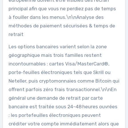
européenne doivent être visibles dès l’écran
principal afin que vous ne perdiez pas de temps
à fouiller dans les menus.\n\nAnalyse des
méthodes de paiement sécurisées & temps de
retrait
Les options bancaires varient selon la zone
géographique mais trois familles restent
incontournables : cartes Visa/MasterCard®,
porte‑feuilles électroniques tels que Skrill ou
Neteller, puis cryptomonnaies comme Bitcoin qui
offrent parfois zéro frais transactionnel.\n\nEn
général une demande de retrait par carte
bancaire est traitée sous 24–48 heures ouvrées
; les portefeuilles électroniques peuvent
créditer votre compte immédiatement alors que