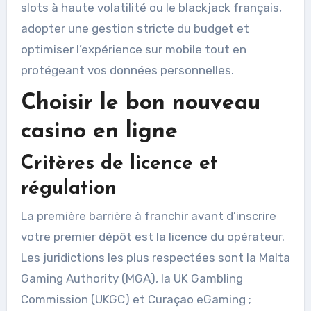
slots à haute volatilité ou le blackjack français,
adopter une gestion stricte du budget et
optimiser l’expérience sur mobile tout en
protégeant vos données personnelles.
Choisir le bon nouveau
casino en ligne
Critères de licence et
régulation
La première barrière à franchir avant d’inscrire
votre premier dépôt est la licence du opérateur.
Les juridictions les plus respectées sont la Malta
Gaming Authority (MGA), la UK Gambling
Commission (UKGC) et Curaçao eGaming ;