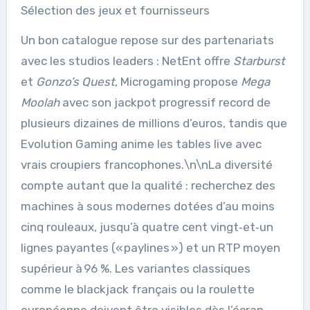
Sélection des jeux et fournisseurs
Un bon catalogue repose sur des partenariats
avec les studios leaders : NetEnt offre
Starburst
et
Gonzo’s Quest
, Microgaming propose
Mega
Moolah
avec son jackpot progressif record de
plusieurs dizaines de millions d’euros, tandis que
Evolution Gaming anime les tables live avec
vrais croupiers francophones.\n\nLa diversité
compte autant que la qualité : recherchez des
machines à sous modernes dotées d’au moins
cinq rouleaux, jusqu’à quatre cent vingt‑et‑un
lignes payantes (« paylines ») et un RTP moyen
supérieur à 96 %. Les variantes classiques
comme le blackjack français ou la roulette