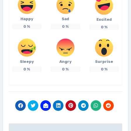
Happy
Sad
Excited
0
%
0
%
0
%
Sleepy
Angry
Surprise
0
%
0
%
0
%
แนะแนว