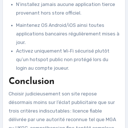
N’installez jamais aucune application tierce
provenant hors store officiel.
Maintenez OS Android/iOS ainsi toutes
applications bancaires régulièrement mises à
jour.
Activez uniquement Wi‑Fi sécurisé plutôt
qu’un hotspot public non protégé lors du
login au compte joueur.
Conclusion
Choisir judicieusement son site repose
désormais moins sur l’éclat publicitaire que sur
trois critères indiscutables : licence fiable
délivrée par une autorité reconnue tel que MGA