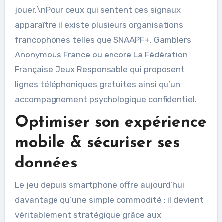
jouer.\nPour ceux qui sentent ces signaux
apparaître il existe plusieurs organisations
francophones telles que SNAAPF+, Gamblers
Anonymous France ou encore La Fédération
Française Jeux Responsable qui proposent
lignes téléphoniques gratuites ainsi qu’un
accompagnement psychologique confidentiel.
Optimiser son expérience
mobile & sécuriser ses
données
Le jeu depuis smartphone offre aujourd’hui
davantage qu’une simple commodité ; il devient
véritablement stratégique grâce aux